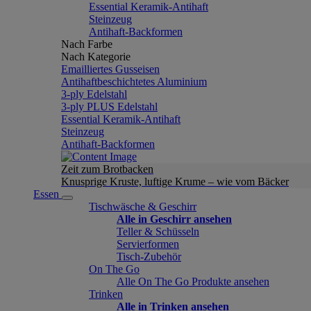
Essential Keramik-Antihaft
Steinzeug
Antihaft-Backformen
Nach Farbe
Nach Kategorie
Emailliertes Gusseisen
Antihaftbeschichtetes Aluminium
3-ply Edelstahl
3-ply PLUS Edelstahl
Essential Keramik-Antihaft
Steinzeug
Antihaft-Backformen
Zeit zum Brotbacken
Knusprige Kruste, luftige Krume – wie vom Bäcker
Essen
Tischwäsche & Geschirr
Alle in Geschirr ansehen
Teller & Schüsseln
Servierformen
Tisch-Zubehör
On The Go
Alle On The Go Produkte ansehen
Trinken
Alle in Trinken ansehen