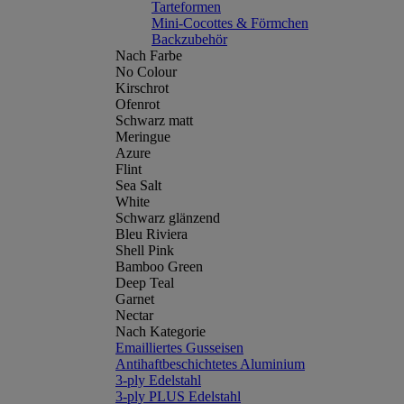
Tarteformen
Mini-Cocottes & Förmchen
Backzubehör
Nach Farbe
No Colour
Kirschrot
Ofenrot
Schwarz matt
Meringue
Azure
Flint
Sea Salt
White
Schwarz glänzend
Bleu Riviera
Shell Pink
Bamboo Green
Deep Teal
Garnet
Nectar
Nach Kategorie
Emailliertes Gusseisen
Antihaftbeschichtetes Aluminium
3-ply Edelstahl
3-ply PLUS Edelstahl