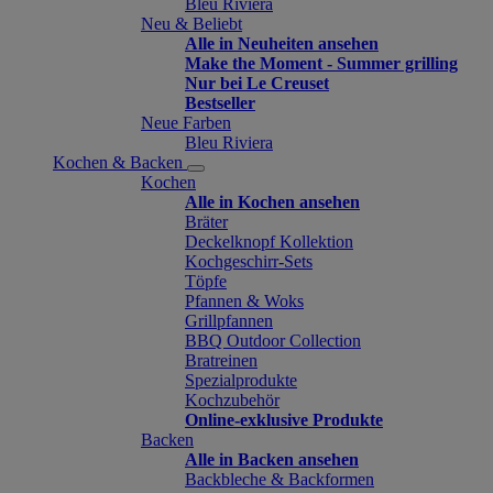
Bleu Riviera
Neu & Beliebt
Alle in Neuheiten ansehen
Make the Moment - Summer grilling
Nur bei Le Creuset
Bestseller
Neue Farben
Bleu Riviera
Kochen & Backen
Kochen
Alle in Kochen ansehen
Bräter
Deckelknopf Kollektion
Kochgeschirr-Sets
Töpfe
Pfannen & Woks
Grillpfannen
BBQ Outdoor Collection
Bratreinen
Spezialprodukte
Kochzubehör
Online-exklusive Produkte
Backen
Alle in Backen ansehen
Backbleche & Backformen