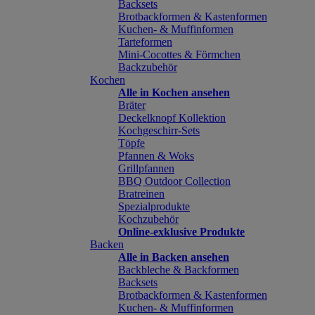
Backsets
Brotbackformen & Kastenformen
Kuchen- & Muffinformen
Tarteformen
Mini-Cocottes & Förmchen
Backzubehör
Kochen
Alle in Kochen ansehen
Bräter
Deckelknopf Kollektion
Kochgeschirr-Sets
Töpfe
Pfannen & Woks
Grillpfannen
BBQ Outdoor Collection
Bratreinen
Spezialprodukte
Kochzubehör
Online-exklusive Produkte
Backen
Alle in Backen ansehen
Backbleche & Backformen
Backsets
Brotbackformen & Kastenformen
Kuchen- & Muffinformen