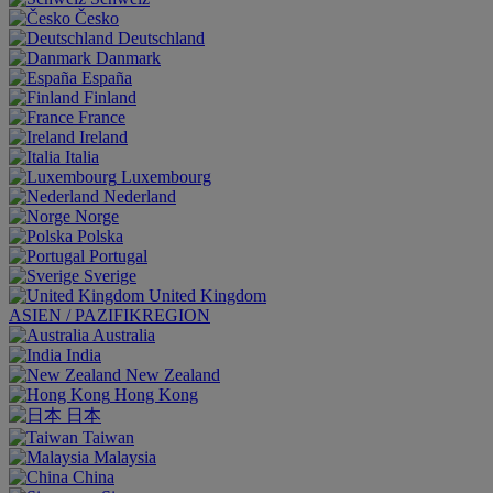
Česko
Deutschland
Danmark
España
Finland
France
Ireland
Italia
Luxembourg
Nederland
Norge
Polska
Portugal
Sverige
United Kingdom
ASIEN / PAZIFIKREGION
Australia
India
New Zealand
Hong Kong
日本
Taiwan
Malaysia
China