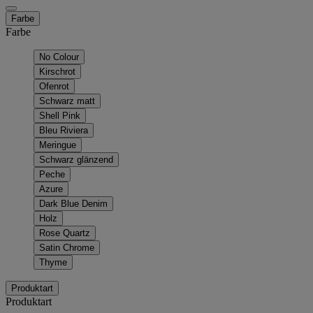
Farbe
Farbe
No Colour
Kirschrot
Ofenrot
Schwarz matt
Shell Pink
Bleu Riviera
Meringue
Schwarz glänzend
Peche
Azure
Dark Blue Denim
Holz
Rose Quartz
Satin Chrome
Thyme
Produktart
Produktart