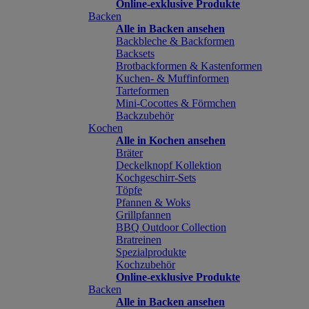
Online-exklusive Produkte
Backen
Alle in Backen ansehen
Backbleche & Backformen
Backsets
Brotbackformen & Kastenformen
Kuchen- & Muffinformen
Tarteformen
Mini-Cocottes & Förmchen
Backzubehör
Kochen
Alle in Kochen ansehen
Bräter
Deckelknopf Kollektion
Kochgeschirr-Sets
Töpfe
Pfannen & Woks
Grillpfannen
BBQ Outdoor Collection
Bratreinen
Spezialprodukte
Kochzubehör
Online-exklusive Produkte
Backen
Alle in Backen ansehen