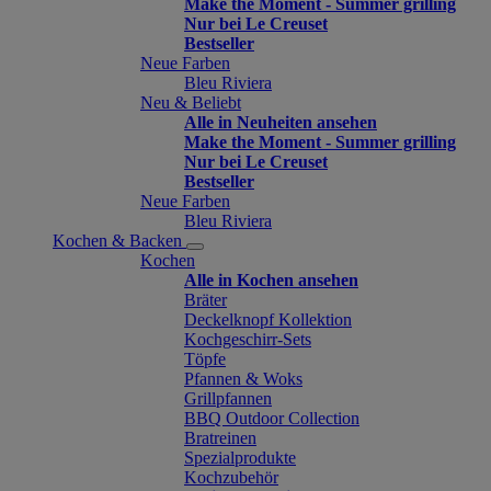
Make the Moment - Summer grilling
Nur bei Le Creuset
Bestseller
Neue Farben
Bleu Riviera
Neu & Beliebt
Alle in Neuheiten ansehen
Make the Moment - Summer grilling
Nur bei Le Creuset
Bestseller
Neue Farben
Bleu Riviera
Kochen & Backen
Kochen
Alle in Kochen ansehen
Bräter
Deckelknopf Kollektion
Kochgeschirr-Sets
Töpfe
Pfannen & Woks
Grillpfannen
BBQ Outdoor Collection
Bratreinen
Spezialprodukte
Kochzubehör