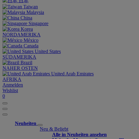
日本
Taiwan
Malaysia
China
Singapore
Korea
NORDAMERIKA
México
Canada
United States
SÜDAMERIKA
Brazil
NAHER OSTEN
United Arab Emirates
AFRIKA
Anmelden
Wishlist
0
Neuheiten
Neu & Beliebt
Alle in Neuheiten ansehen