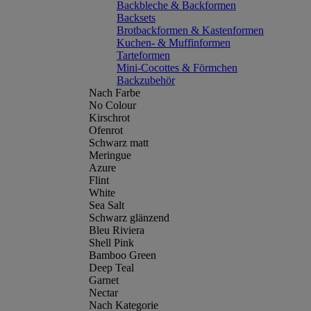
Backbleche & Backformen
Backsets
Brotbackformen & Kastenformen
Kuchen- & Muffinformen
Tarteformen
Mini-Cocottes & Förmchen
Backzubehör
Nach Farbe
No Colour
Kirschrot
Ofenrot
Schwarz matt
Meringue
Azure
Flint
White
Sea Salt
Schwarz glänzend
Bleu Riviera
Shell Pink
Bamboo Green
Deep Teal
Garnet
Nectar
Nach Kategorie