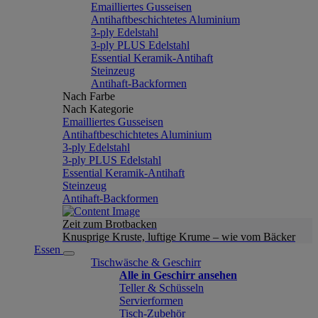
Emailliertes Gusseisen
Antihaftbeschichtetes Aluminium
3-ply Edelstahl
3-ply PLUS Edelstahl
Essential Keramik-Antihaft
Steinzeug
Antihaft-Backformen
Nach Farbe
Nach Kategorie
Emailliertes Gusseisen
Antihaftbeschichtetes Aluminium
3-ply Edelstahl
3-ply PLUS Edelstahl
Essential Keramik-Antihaft
Steinzeug
Antihaft-Backformen
Zeit zum Brotbacken
Knusprige Kruste, luftige Krume – wie vom Bäcker
Essen
Tischwäsche & Geschirr
Alle in Geschirr ansehen
Teller & Schüsseln
Servierformen
Tisch-Zubehör