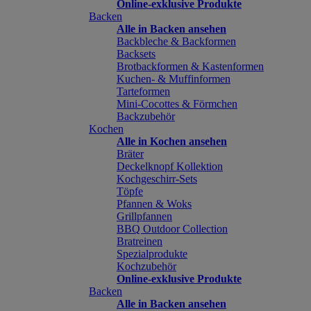
Online-exklusive Produkte
Backen
Alle in Backen ansehen
Backbleche & Backformen
Backsets
Brotbackformen & Kastenformen
Kuchen- & Muffinformen
Tarteformen
Mini-Cocottes & Förmchen
Backzubehör
Kochen
Alle in Kochen ansehen
Bräter
Deckelknopf Kollektion
Kochgeschirr-Sets
Töpfe
Pfannen & Woks
Grillpfannen
BBQ Outdoor Collection
Bratreinen
Spezialprodukte
Kochzubehör
Online-exklusive Produkte
Backen
Alle in Backen ansehen