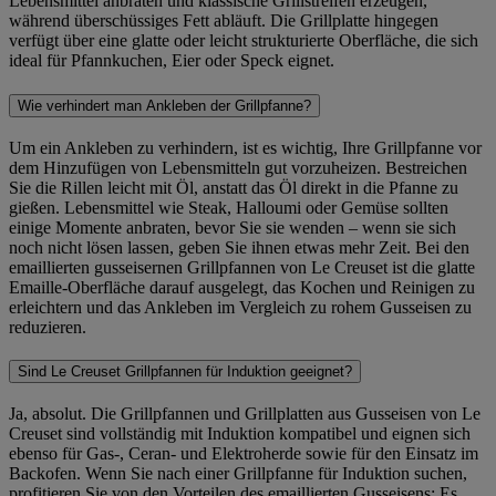
Lebensmittel anbraten und klassische Grillstreifen erzeugen,
während überschüssiges Fett abläuft. Die Grillplatte hingegen
verfügt über eine glatte oder leicht strukturierte Oberfläche, die sich
ideal für Pfannkuchen, Eier oder Speck eignet.
Wie verhindert man Ankleben der Grillpfanne?
Um ein Ankleben zu verhindern, ist es wichtig, Ihre Grillpfanne vor
dem Hinzufügen von Lebensmitteln gut vorzuheizen. Bestreichen
Sie die Rillen leicht mit Öl, anstatt das Öl direkt in die Pfanne zu
gießen. Lebensmittel wie Steak, Halloumi oder Gemüse sollten
einige Momente anbraten, bevor Sie sie wenden – wenn sie sich
noch nicht lösen lassen, geben Sie ihnen etwas mehr Zeit. Bei den
emaillierten gusseisernen Grillpfannen von Le Creuset ist die glatte
Emaille-Oberfläche darauf ausgelegt, das Kochen und Reinigen zu
erleichtern und das Ankleben im Vergleich zu rohem Gusseisen zu
reduzieren.
Sind Le Creuset Grillpfannen für Induktion geeignet?
Ja, absolut. Die Grillpfannen und Grillplatten aus Gusseisen von Le
Creuset sind vollständig mit Induktion kompatibel und eignen sich
ebenso für Gas-, Ceran- und Elektroherde sowie für den Einsatz im
Backofen. Wenn Sie nach einer Grillpfanne für Induktion suchen,
profitieren Sie von den Vorteilen des emaillierten Gusseisens: Es