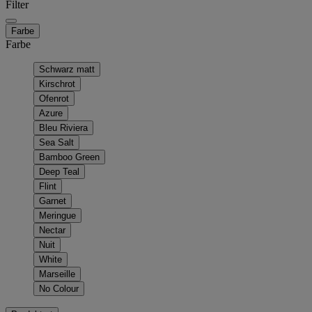
Filter
Farbe
Farbe
Schwarz matt
Kirschrot
Ofenrot
Azure
Bleu Riviera
Sea Salt
Bamboo Green
Deep Teal
Flint
Garnet
Meringue
Nectar
Nuit
White
Marseille
No Colour