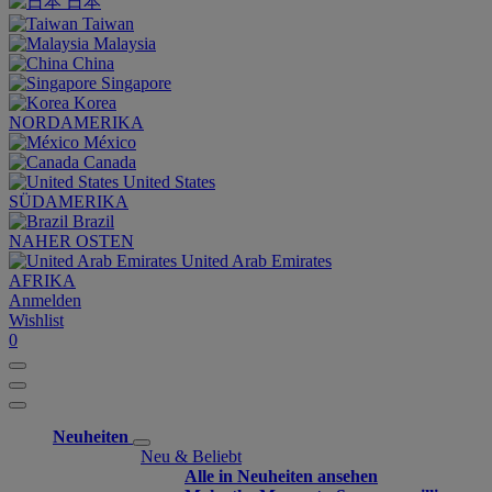
日本
Taiwan
Malaysia
China
Singapore
Korea
NORDAMERIKA
México
Canada
United States
SÜDAMERIKA
Brazil
NAHER OSTEN
United Arab Emirates
AFRIKA
Anmelden
Wishlist
0
Neuheiten
Neu & Beliebt
Alle in Neuheiten ansehen