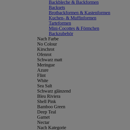
Backbleche & Backformen
Backsets
Brotbackformen & Kastenformen
Kuchen- & Muffinformen
Tarteformen
Mini-Cocottes & Förmchen
Backzubehör
Nach Farbe
No Colour
Kirschrot
Ofenrot
Schwarz matt
Meringue
Azure
Flint
White
Sea Salt
Schwarz glänzend
Bleu Riviera
Shell Pink
Bamboo Green
Deep Teal
Garnet
Nectar
Nach Kategorie