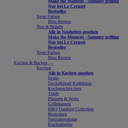
Make the Moment - Summer grilling
Nur bei Le Creuset
Bestseller
Neue Farben
Bleu Riviera
Neu & Beliebt
Alle in Neuheiten ansehen
Make the Moment - Summer grilling
Nur bei Le Creuset
Bestseller
Neue Farben
Bleu Riviera
Kochen & Backen
Kochen
Alle in Kochen ansehen
Bräter
Deckelknopf Kollektion
Kochgeschirr-Sets
Töpfe
Pfannen & Woks
Grillpfannen
BBQ Outdoor Collection
Bratreinen
Spezialprodukte
Kochzubehör