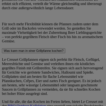
erhitzt sich effizient, verteilt die Wärme gleichmäßig und überzeugt
durch eine außergewöhnlich lange Lebensdauer.
Für noch mehr Flexibilität können die Pfannen zudem unter dem
Grill oder im Backofen verwendet werden. So genießen Sie
maximale Vielseitigkeit bei der Zubereitung Ihrer Lieblingsgerichte
– von perfekt gegrilltem Fleisch über Fisch bis hin zu aromatischem
Gemüse.
Was kann man in einer Grillpfanne kochen?
Le Creuset Grillpfannen eignen sich perfekt für Fleisch, Geflügel,
Meeresfrüchte und Gemüse und verleihen ihnen ein köstliches
gegrilltes Finish mit Grillstreifen. Sie eignen sich auch hervorragend
für Gerichte wie geröstete Sandwiches, Halloumi und Spieße.
Grillplatten sind am besten für flache Lebensmittel wie
Pfannkuchen, Crêpes, Eier und zartes Fisch geeignet. Es ist jedoch
am besten, sehr wässrige Lebensmittel oder langsam geschmorte
Saucen in Grillpfannen zu vermeiden, da sie für schnelles Kochen
bei hoher Hitze ausgelegt sind.
Und für alle, die das Kochen im Freien lieben, bietet Le Creuset mit
der
BBQ Outdoor Kollektion
eine speziell entwickelte Produktreihe