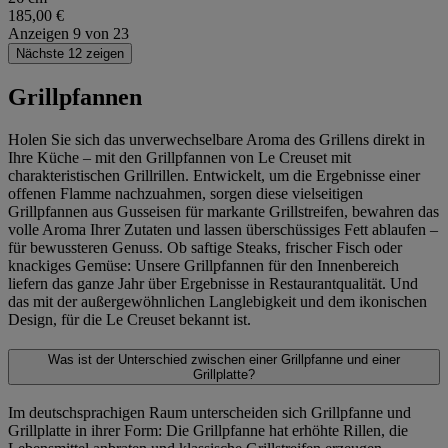
185,00 €
Anzeigen
9
von
23
Nächste 12 zeigen
Grillpfannen
Holen Sie sich das unverwechselbare Aroma des Grillens direkt in
Ihre Küche – mit den Grillpfannen von Le Creuset mit
charakteristischen Grillrillen. Entwickelt, um die Ergebnisse einer
offenen Flamme nachzuahmen, sorgen diese vielseitigen
Grillpfannen aus Gusseisen für markante Grillstreifen, bewahren das
volle Aroma Ihrer Zutaten und lassen überschüssiges Fett ablaufen –
für bewussteren Genuss. Ob saftige Steaks, frischer Fisch oder
knackiges Gemüse: Unsere Grillpfannen für den Innenbereich
liefern das ganze Jahr über Ergebnisse in Restaurantqualität. Und
das mit der außergewöhnlichen Langlebigkeit und dem ikonischen
Design, für die Le Creuset bekannt ist.
Was ist der Unterschied zwischen einer Grillpfanne und einer
Grillplatte?
Im deutschsprachigen Raum unterscheiden sich Grillpfanne und
Grillplatte in ihrer Form: Die Grillpfanne hat erhöhte Rillen, die