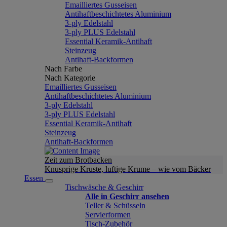
Emailliertes Gusseisen
Antihaftbeschichtetes Aluminium
3-ply Edelstahl
3-ply PLUS Edelstahl
Essential Keramik-Antihaft
Steinzeug
Antihaft-Backformen
Nach Farbe
Nach Kategorie
Emailliertes Gusseisen
Antihaftbeschichtetes Aluminium
3-ply Edelstahl
3-ply PLUS Edelstahl
Essential Keramik-Antihaft
Steinzeug
Antihaft-Backformen
Zeit zum Brotbacken
Knusprige Kruste, luftige Krume – wie vom Bäcker
Essen
Tischwäsche & Geschirr
Alle in Geschirr ansehen
Teller & Schüsseln
Servierformen
Tisch-Zubehör