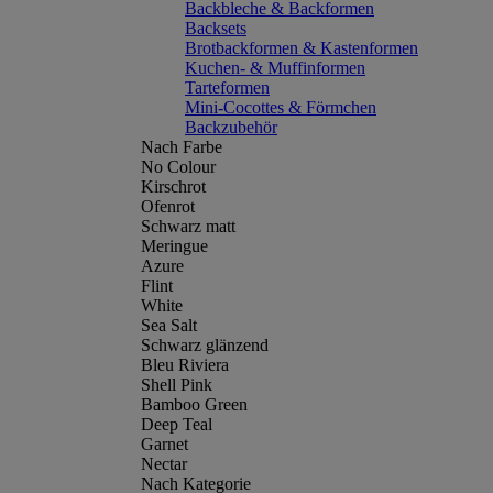
Backbleche & Backformen
Backsets
Brotbackformen & Kastenformen
Kuchen- & Muffinformen
Tarteformen
Mini-Cocottes & Förmchen
Backzubehör
Nach Farbe
No Colour
Kirschrot
Ofenrot
Schwarz matt
Meringue
Azure
Flint
White
Sea Salt
Schwarz glänzend
Bleu Riviera
Shell Pink
Bamboo Green
Deep Teal
Garnet
Nectar
Nach Kategorie