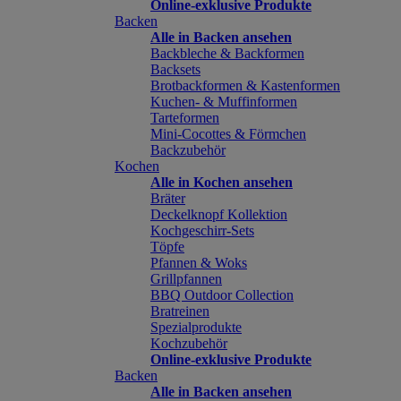
Online-exklusive Produkte
Backen
Alle in Backen ansehen
Backbleche & Backformen
Backsets
Brotbackformen & Kastenformen
Kuchen- & Muffinformen
Tarteformen
Mini-Cocottes & Förmchen
Backzubehör
Kochen
Alle in Kochen ansehen
Bräter
Deckelknopf Kollektion
Kochgeschirr-Sets
Töpfe
Pfannen & Woks
Grillpfannen
BBQ Outdoor Collection
Bratreinen
Spezialprodukte
Kochzubehör
Online-exklusive Produkte
Backen
Alle in Backen ansehen