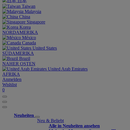
日本
Taiwan
Malaysia
China
Singapore
Korea
NORDAMERIKA
México
Canada
United States
SÜDAMERIKA
Brazil
NAHER OSTEN
United Arab Emirates
AFRIKA
Anmelden
Wishlist
0
Neuheiten
Neu & Beliebt
Alle in Neuheiten ansehen