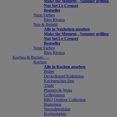
Make the Moment - Summer grilling
Nur bei Le Creuset
Bestseller
Neue Farben
Bleu Riviera
Neu & Beliebt
Alle in Neuheiten ansehen
Make the Moment - Summer grilling
Nur bei Le Creuset
Bestseller
Neue Farben
Bleu Riviera
Kochen & Backen
Kochen
Alle in Kochen ansehen
Bräter
Deckelknopf Kollektion
Kochgeschirr-Sets
Töpfe
Pfannen & Woks
Grillpfannen
BBQ Outdoor Collection
Bratreinen
Spezialprodukte
Kochzubehör