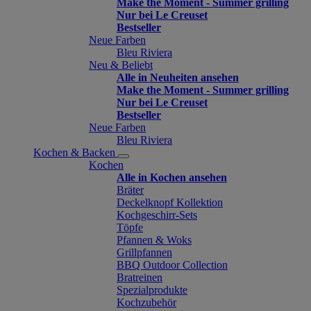
Make the Moment - Summer grilling
Nur bei Le Creuset
Bestseller
Neue Farben
Bleu Riviera
Neu & Beliebt
Alle in Neuheiten ansehen
Make the Moment - Summer grilling
Nur bei Le Creuset
Bestseller
Neue Farben
Bleu Riviera
Kochen & Backen
Kochen
Alle in Kochen ansehen
Bräter
Deckelknopf Kollektion
Kochgeschirr-Sets
Töpfe
Pfannen & Woks
Grillpfannen
BBQ Outdoor Collection
Bratreinen
Spezialprodukte
Kochzubehör