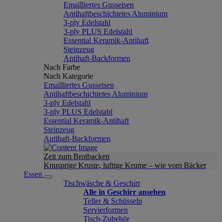
Emailliertes Gusseisen
Antihaftbeschichtetes Aluminium
3-ply Edelstahl
3-ply PLUS Edelstahl
Essential Keramik-Antihaft
Steinzeug
Antihaft-Backformen
Nach Farbe
Nach Kategorie
Emailliertes Gusseisen
Antihaftbeschichtetes Aluminium
3-ply Edelstahl
3-ply PLUS Edelstahl
Essential Keramik-Antihaft
Steinzeug
Antihaft-Backformen
Zeit zum Brotbacken
Knusprige Kruste, luftige Krume – wie vom Bäcker
Essen
Tischwäsche & Geschirr
Alle in Geschirr ansehen
Teller & Schüsseln
Servierformen
Tisch-Zubehör