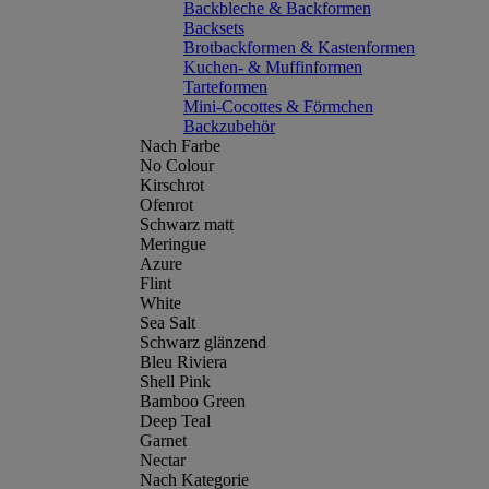
Backbleche & Backformen
Backsets
Brotbackformen & Kastenformen
Kuchen- & Muffinformen
Tarteformen
Mini-Cocottes & Förmchen
Backzubehör
Nach Farbe
No Colour
Kirschrot
Ofenrot
Schwarz matt
Meringue
Azure
Flint
White
Sea Salt
Schwarz glänzend
Bleu Riviera
Shell Pink
Bamboo Green
Deep Teal
Garnet
Nectar
Nach Kategorie