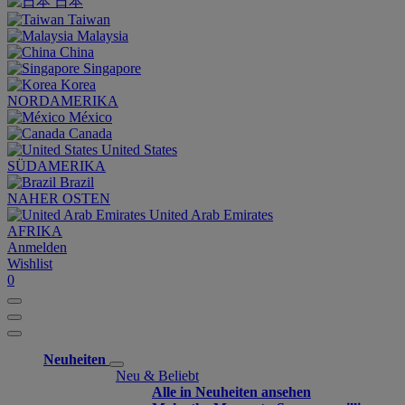
日本
Taiwan
Malaysia
China
Singapore
Korea
NORDAMERIKA
México
Canada
United States
SÜDAMERIKA
Brazil
NAHER OSTEN
United Arab Emirates
AFRIKA
Anmelden
Wishlist
0
Neuheiten
Neu & Beliebt
Alle in Neuheiten ansehen