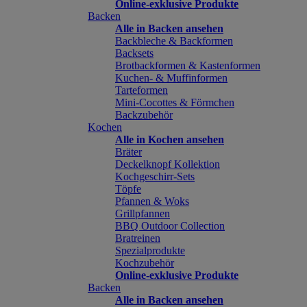
Online-exklusive Produkte
Backen
Alle in Backen ansehen
Backbleche & Backformen
Backsets
Brotbackformen & Kastenformen
Kuchen- & Muffinformen
Tarteformen
Mini-Cocottes & Förmchen
Backzubehör
Kochen
Alle in Kochen ansehen
Bräter
Deckelknopf Kollektion
Kochgeschirr-Sets
Töpfe
Pfannen & Woks
Grillpfannen
BBQ Outdoor Collection
Bratreinen
Spezialprodukte
Kochzubehör
Online-exklusive Produkte
Backen
Alle in Backen ansehen