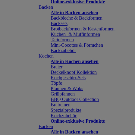
Online-exklusive Produkte
Backen
Alle in Backen ansehen
Backbleche & Backformen
Backsets
Brotbackformen & Kastenformen
Kuchen- & Muffinformen
Tarteformen
Mini-Cocottes & Förmchen
Backzubehör
Kochen
Alle in Kochen ansehen
Bräter
Deckelknopf Kollektion
Kochgeschirr-Sets
Töpfe
Pfannen & Woks
Grillpfannen
BBQ Outdoor Collection
Bratreinen
Spezialprodukte
Kochzubehör
Online-exklusive Produkte
Backen
Alle in Backen ansehen