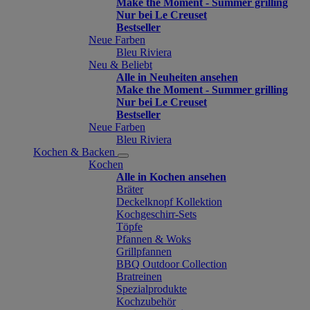
Make the Moment - Summer grilling
Nur bei Le Creuset
Bestseller
Neue Farben
Bleu Riviera
Neu & Beliebt
Alle in Neuheiten ansehen
Make the Moment - Summer grilling
Nur bei Le Creuset
Bestseller
Neue Farben
Bleu Riviera
Kochen & Backen
Kochen
Alle in Kochen ansehen
Bräter
Deckelknopf Kollektion
Kochgeschirr-Sets
Töpfe
Pfannen & Woks
Grillpfannen
BBQ Outdoor Collection
Bratreinen
Spezialprodukte
Kochzubehör