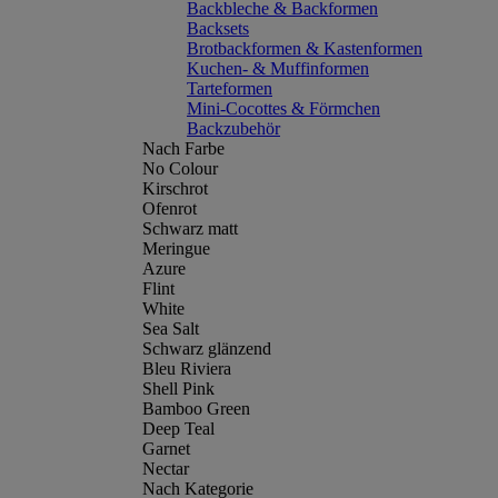
Backbleche & Backformen
Backsets
Brotbackformen & Kastenformen
Kuchen- & Muffinformen
Tarteformen
Mini-Cocottes & Förmchen
Backzubehör
Nach Farbe
No Colour
Kirschrot
Ofenrot
Schwarz matt
Meringue
Azure
Flint
White
Sea Salt
Schwarz glänzend
Bleu Riviera
Shell Pink
Bamboo Green
Deep Teal
Garnet
Nectar
Nach Kategorie