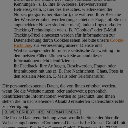
Kennungen - z. B. Ihre IP-Adresse, Browserversion,
Betriebssystem, Dauer des Besuches, wiederkehrender
Nutzer, geografischer Standort), die während Ihrer Besuche
der Website erhoben werden (ungeachtet der Frage, ob Sie ein
angemeldeter Nutzer sind oder nicht), indem Logs und/oder
Tracking-Technologien wie z. B. "Cookies" oder E-Mail
Tracking-Pixel eingesetzt werden (für Informationen zur
Datenerhebung durch Cookies sehen Sie bitte unsere
Cookie-
Richtlinie
, zur Verbesserung unserer Dienste und
Werbeanzeigen oder für unsere statistische Auswertung - in
den meisten Fällen können wir Sie anhand dieser
Informationen nicht identifizieren.
Ihr Feedback, Ihre Anfragen, Beschwerden, Fragen oder
Interaktionen mit uns (z. B. Ihre Nachrichten, Chats, Posts in
den sozialen Medien, E-Mails oder Telefonanrufe).
Die personenbezogenen Daten, die von Ihnen erhoben werden,
wenn Sie die Website nutzen, oder anderweitig persönlich
identifizierende Informationen werden so geschützt, und Ihnen
stehen die im nachstehenden
Absatz J
erläuterten Datenschutzrechte
zur Verfügung.
B. WER ERHEBT IHRE INFORMATIONEN?
Die für die Datenverarbeitung verantwortliche Stelle der über die
Website angebotenen eCommerce-Dienste ist Le Creuset GmbH mit
eingetragenem Sitz in Le Creuset GmbH, Einsteinstr. 44, 73230