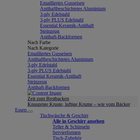
Emailliertes Gusseisen
Antihaftbeschichtetes Aluminium
3-ply Edelstahl
3-ply PLUS Edelstahl
Essential Keramik-Antihaft
Steinzeug
Antihaft-Backformen
Nach Farbe
Nach Kategorie
Emailliertes Gusseisen
Antihaftbeschichtetes Aluminium
3-ply Edelstahl
3-ply PLUS Edelstahl
Essential Keramik-Antihaft
Steinzeug
Antihaft-Backformen
Zeit zum Brotbacken
Knusprige Kruste, luftige Krume – wie vom Bäcker
Essen
Tischwäsche & Geschirr
Alle in Geschirr ansehen
Teller & Schüsseln
Servierformen
Tisch-Zubehör