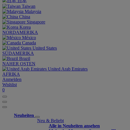
日本
Taiwan
Malaysia
China
Singapore
Korea
NORDAMERIKA
México
Canada
United States
SÜDAMERIKA
Brazil
NAHER OSTEN
United Arab Emirates
AFRIKA
Anmelden
Wishlist
0
Neuheiten
Neu & Beliebt
Alle in Neuheiten ansehen