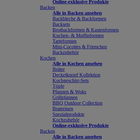
Online-exklusive Produkte
Backen
Alle in Backen ansehen
Backbleche & Backformen
Backsets
Brotbackformen & Kastenformen
Kuchen- & Muffinformen
Tarteformen
Mini-Cocottes & Förmchen
Backzubehör
Kochen
Alle in Kochen ansehen
Bräter
Deckelknopf Kollektion
Kochgeschirr-Sets
Töpfe
Pfannen & Woks
Grillpfannen
BBQ Outdoor Collection
Bratreinen
Spezialprodukte
Kochzubehör
Online-exklusive Produkte
Backen
Alle in Backen ansehen