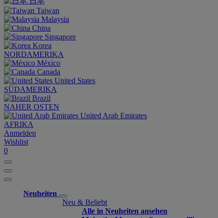
日本
Taiwan
Malaysia
China
Singapore
Korea
NORDAMERIKA
México
Canada
United States
SÜDAMERIKA
Brazil
NAHER OSTEN
United Arab Emirates
AFRIKA
Anmelden
Wishlist
0
Neuheiten
Neu & Beliebt
Alle in Neuheiten ansehen