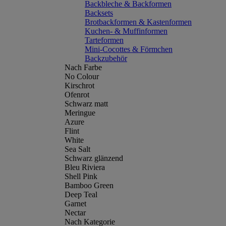
Backbleche & Backformen
Backsets
Brotbackformen & Kastenformen
Kuchen- & Muffinformen
Tarteformen
Mini-Cocottes & Förmchen
Backzubehör
Nach Farbe
No Colour
Kirschrot
Ofenrot
Schwarz matt
Meringue
Azure
Flint
White
Sea Salt
Schwarz glänzend
Bleu Riviera
Shell Pink
Bamboo Green
Deep Teal
Garnet
Nectar
Nach Kategorie