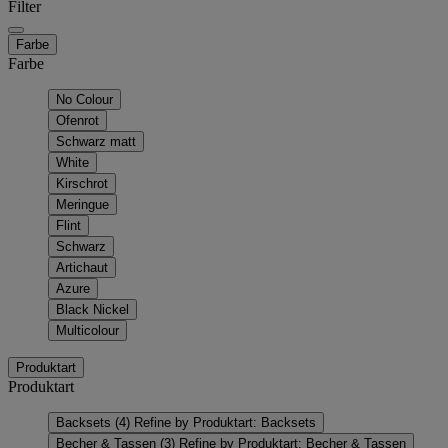
Filter
Farbe
Farbe
No Colour
Ofenrot
Schwarz matt
White
Kirschrot
Meringue
Flint
Schwarz
Artichaut
Azure
Black Nickel
Multicolour
Produktart
Produktart
Backsets
(4)
Refine by Produktart: Backsets
Becher & Tassen
(3)
Refine by Produktart: Becher & Tassen