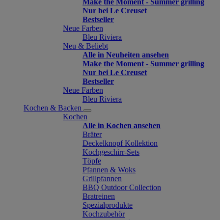
Make the Moment - Summer grilling
Nur bei Le Creuset
Bestseller
Neue Farben
Bleu Riviera
Neu & Beliebt
Alle in Neuheiten ansehen
Make the Moment - Summer grilling
Nur bei Le Creuset
Bestseller
Neue Farben
Bleu Riviera
Kochen & Backen
Kochen
Alle in Kochen ansehen
Bräter
Deckelknopf Kollektion
Kochgeschirr-Sets
Töpfe
Pfannen & Woks
Grillpfannen
BBQ Outdoor Collection
Bratreinen
Spezialprodukte
Kochzubehör