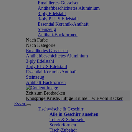
Emailliertes Gusseisen
Antihaftbeschichtetes Aluminium
3-ply Edelstahl
3-ply PLUS Edelstahl
Essential Keramik-Antihaft
Steinzeug
Antihaft-Backformen
Nach Farbe
Nach Kategorie
Emailliertes Gusseisen
Antihaftbeschichtetes Aluminium
3-ply Edelstahl
3-ply PLUS Edelstahl
Essential Keramik-Antihaft
Steinzeug
Antihaft-Backformen
Zeit zum Brotbacken
Knusprige Kruste, luftige Krume – wie vom Bäcker
Essen
Tischwäsche & Geschirr
Alle in Geschirr ansehen
Teller & Schüsseln
Servierformen
Tisch-Zubehör