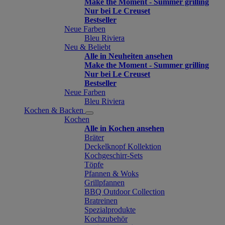
Make the Moment - Summer grilling
Nur bei Le Creuset
Bestseller
Neue Farben
Bleu Riviera
Neu & Beliebt
Alle in Neuheiten ansehen
Make the Moment - Summer grilling
Nur bei Le Creuset
Bestseller
Neue Farben
Bleu Riviera
Kochen & Backen
Kochen
Alle in Kochen ansehen
Bräter
Deckelknopf Kollektion
Kochgeschirr-Sets
Töpfe
Pfannen & Woks
Grillpfannen
BBQ Outdoor Collection
Bratreinen
Spezialprodukte
Kochzubehör