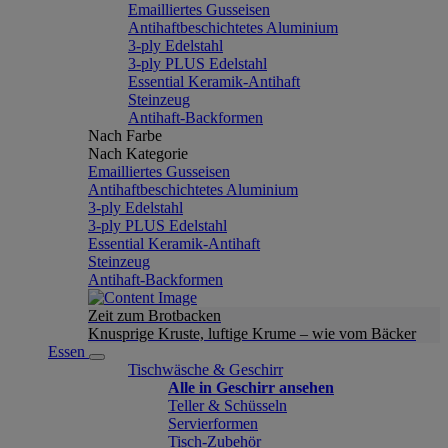
Emailliertes Gusseisen
Antihaftbeschichtetes Aluminium
3-ply Edelstahl
3-ply PLUS Edelstahl
Essential Keramik-Antihaft
Steinzeug
Antihaft-Backformen
Nach Farbe
Nach Kategorie
Emailliertes Gusseisen
Antihaftbeschichtetes Aluminium
3-ply Edelstahl
3-ply PLUS Edelstahl
Essential Keramik-Antihaft
Steinzeug
Antihaft-Backformen
Zeit zum Brotbacken
Knusprige Kruste, luftige Krume – wie vom Bäcker
Essen
Tischwäsche & Geschirr
Alle in Geschirr ansehen
Teller & Schüsseln
Servierformen
Tisch-Zubehör