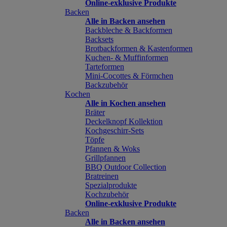
Online-exklusive Produkte
Backen
Alle in Backen ansehen
Backbleche & Backformen
Backsets
Brotbackformen & Kastenformen
Kuchen- & Muffinformen
Tarteformen
Mini-Cocottes & Förmchen
Backzubehör
Kochen
Alle in Kochen ansehen
Bräter
Deckelknopf Kollektion
Kochgeschirr-Sets
Töpfe
Pfannen & Woks
Grillpfannen
BBQ Outdoor Collection
Bratreinen
Spezialprodukte
Kochzubehör
Online-exklusive Produkte
Backen
Alle in Backen ansehen