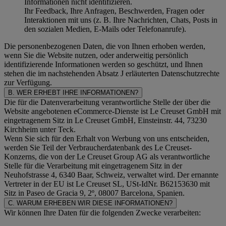
Informationen nicht identifizieren.
Ihr Feedback, Ihre Anfragen, Beschwerden, Fragen oder
Interaktionen mit uns (z. B. Ihre Nachrichten, Chats, Posts in
den sozialen Medien, E-Mails oder Telefonanrufe).
Die personenbezogenen Daten, die von Ihnen erhoben werden,
wenn Sie die Website nutzen, oder anderweitig persönlich
identifizierende Informationen werden so geschützt, und Ihnen
stehen die im nachstehenden
Absatz J
erläuterten Datenschutzrechte
zur Verfügung.
B. WER ERHEBT IHRE INFORMATIONEN?
Die für die Datenverarbeitung verantwortliche Stelle der über die
Website angebotenen eCommerce-Dienste ist Le Creuset GmbH mit
eingetragenem Sitz in Le Creuset GmbH, Einsteinstr. 44, 73230
Kirchheim unter Teck.
Wenn Sie sich für den Erhalt von Werbung von uns entscheiden,
werden Sie Teil der Verbraucherdatenbank des Le Creuset-
Konzerns, die von der Le Creuset Group AG als verantwortliche
Stelle für die Verarbeitung mit eingetragenem Sitz in der
Neuhofstrasse 4, 6340 Baar, Schweiz, verwaltet wird. Der ernannte
Vertreter in der EU ist Le Creuset SL, USt-IdNr. B62153630 mit
Sitz in Paseo de Gracia 9, 2º, 08007 Barcelona, Spanien.
C. WARUM ERHEBEN WIR DIESE INFORMATIONEN?
Wir können Ihre Daten für die folgenden Zwecke verarbeiten: