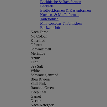
Backbleche & Backformen
Backsets
Brotbackformen & Kastenformen
Kuchen- & Muffinformen
Tarteformen
Mini-Cocottes & Förmchen
Backzubehör
Nach Farbe
No Colour
Kirschrot
Ofenrot
Schwarz matt
Meringue
Azure
Flint
Sea Salt
White
Schwarz glänzend
Bleu Riviera
Shell Pink
Bamboo Green
Deep Teal
Garnet
Nectar
Nach Kategorie