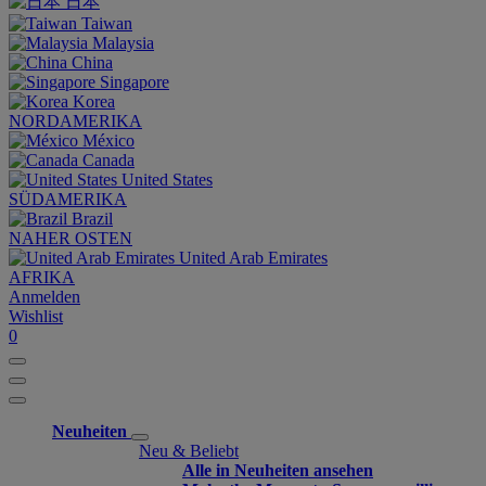
日本
Taiwan
Malaysia
China
Singapore
Korea
NORDAMERIKA
México
Canada
United States
SÜDAMERIKA
Brazil
NAHER OSTEN
United Arab Emirates
AFRIKA
Anmelden
Wishlist
0
Neuheiten
Neu & Beliebt
Alle in Neuheiten ansehen