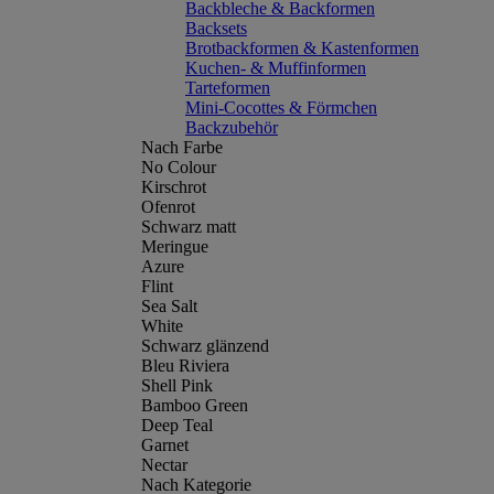
Backbleche & Backformen
Backsets
Brotbackformen & Kastenformen
Kuchen- & Muffinformen
Tarteformen
Mini-Cocottes & Förmchen
Backzubehör
Nach Farbe
No Colour
Kirschrot
Ofenrot
Schwarz matt
Meringue
Azure
Flint
Sea Salt
White
Schwarz glänzend
Bleu Riviera
Shell Pink
Bamboo Green
Deep Teal
Garnet
Nectar
Nach Kategorie