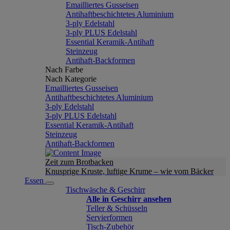
Emailliertes Gusseisen
Antihaftbeschichtetes Aluminium
3-ply Edelstahl
3-ply PLUS Edelstahl
Essential Keramik-Antihaft
Steinzeug
Antihaft-Backformen
Nach Farbe
Nach Kategorie
Emailliertes Gusseisen
Antihaftbeschichtetes Aluminium
3-ply Edelstahl
3-ply PLUS Edelstahl
Essential Keramik-Antihaft
Steinzeug
Antihaft-Backformen
Zeit zum Brotbacken
Knusprige Kruste, luftige Krume – wie vom Bäcker
Essen
Tischwäsche & Geschirr
Alle in Geschirr ansehen
Teller & Schüsseln
Servierformen
Tisch-Zubehör