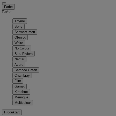
Farbe
Farbe
Thyme
Berry
Schwarz matt
Ofenrot
White
No Colour
Bleu Riviera
Nectar
Azure
Bamboo Green
Chambray
Flint
Garnet
Kirschrot
Meringue
Multicolour
Produktart