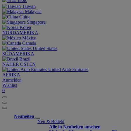
日本
Taiwan
Malaysia
China
Singapore
Korea
NORDAMERIKA
México
Canada
United States
SÜDAMERIKA
Brazil
NAHER OSTEN
United Arab Emirates
AFRIKA
Anmelden
Wishlist
0
Neuheiten
Neu & Beliebt
Alle in Neuheiten ansehen