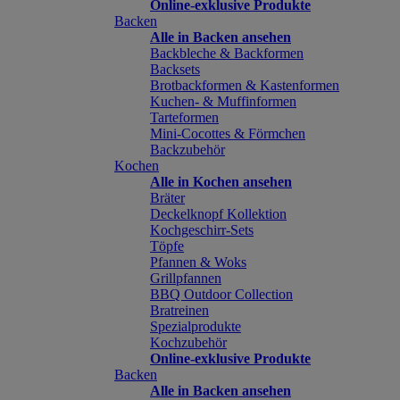
Online-exklusive Produkte
Backen
Alle in Backen ansehen
Backbleche & Backformen
Backsets
Brotbackformen & Kastenformen
Kuchen- & Muffinformen
Tarteformen
Mini-Cocottes & Förmchen
Backzubehör
Kochen
Alle in Kochen ansehen
Bräter
Deckelknopf Kollektion
Kochgeschirr-Sets
Töpfe
Pfannen & Woks
Grillpfannen
BBQ Outdoor Collection
Bratreinen
Spezialprodukte
Kochzubehör
Online-exklusive Produkte
Backen
Alle in Backen ansehen