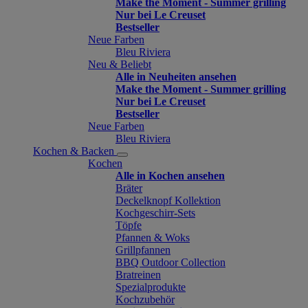
Make the Moment - Summer grilling
Nur bei Le Creuset
Bestseller
Neue Farben
Bleu Riviera
Neu & Beliebt
Alle in Neuheiten ansehen
Make the Moment - Summer grilling
Nur bei Le Creuset
Bestseller
Neue Farben
Bleu Riviera
Kochen & Backen
Kochen
Alle in Kochen ansehen
Bräter
Deckelknopf Kollektion
Kochgeschirr-Sets
Töpfe
Pfannen & Woks
Grillpfannen
BBQ Outdoor Collection
Bratreinen
Spezialprodukte
Kochzubehör