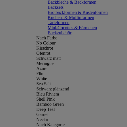
Backbleche & Backformen
Backsets
Brotbackformen & Kastenformen
Kuchen- & Muffinformen
Tarteformen
Mini-Cocottes & Förmchen
Backzubehör
Nach Farbe
No Colour
Kirschrot
Ofenrot
Schwarz matt
Meringue
Azure
Flint
White
Sea Salt
Schwarz glänzend
Bleu Riviera
Shell Pink
Bamboo Green
Deep Teal
Garnet
Nectar
Nach Kategorie