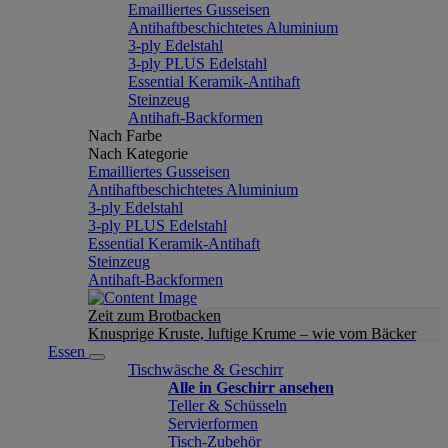
Emailliertes Gusseisen
Antihaftbeschichtetes Aluminium
3-ply Edelstahl
3-ply PLUS Edelstahl
Essential Keramik-Antihaft
Steinzeug
Antihaft-Backformen
Nach Farbe
Nach Kategorie
Emailliertes Gusseisen
Antihaftbeschichtetes Aluminium
3-ply Edelstahl
3-ply PLUS Edelstahl
Essential Keramik-Antihaft
Steinzeug
Antihaft-Backformen
Zeit zum Brotbacken
Knusprige Kruste, luftige Krume – wie vom Bäcker
Essen
Tischwäsche & Geschirr
Alle in Geschirr ansehen
Teller & Schüsseln
Servierformen
Tisch-Zubehör