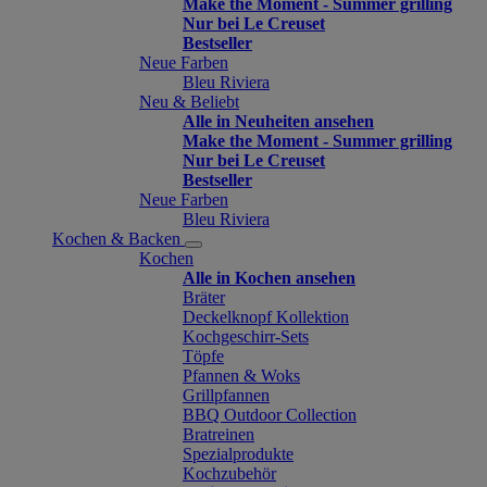
Make the Moment - Summer grilling
Nur bei Le Creuset
Bestseller
Neue Farben
Bleu Riviera
Neu & Beliebt
Alle in Neuheiten ansehen
Make the Moment - Summer grilling
Nur bei Le Creuset
Bestseller
Neue Farben
Bleu Riviera
Kochen & Backen
Kochen
Alle in Kochen ansehen
Bräter
Deckelknopf Kollektion
Kochgeschirr-Sets
Töpfe
Pfannen & Woks
Grillpfannen
BBQ Outdoor Collection
Bratreinen
Spezialprodukte
Kochzubehör