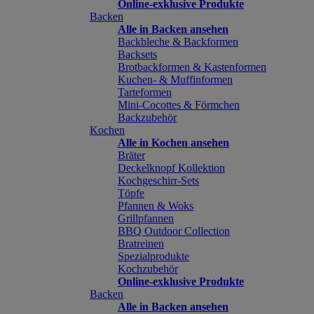
Online-exklusive Produkte
Backen
Alle in Backen ansehen
Backbleche & Backformen
Backsets
Brotbackformen & Kastenformen
Kuchen- & Muffinformen
Tarteformen
Mini-Cocottes & Förmchen
Backzubehör
Kochen
Alle in Kochen ansehen
Bräter
Deckelknopf Kollektion
Kochgeschirr-Sets
Töpfe
Pfannen & Woks
Grillpfannen
BBQ Outdoor Collection
Bratreinen
Spezialprodukte
Kochzubehör
Online-exklusive Produkte
Backen
Alle in Backen ansehen