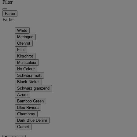
Filter
Farbe
Farbe
White
Meringue
Ofenrot
Flint
Kirschrot
Multicolour
No Colour
Schwarz matt
Black Nickel
Schwarz glänzend
Azure
Bamboo Green
Bleu Riviera
Chambray
Dark Blue Denim
Garnet