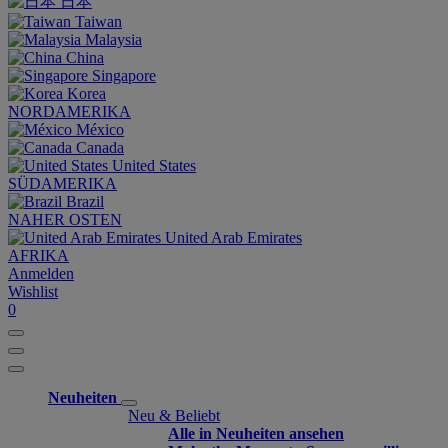
日本
Taiwan
Malaysia
China
Singapore
Korea
NORDAMERIKA
México
Canada
United States
SÜDAMERIKA
Brazil
NAHER OSTEN
United Arab Emirates
AFRIKA
Anmelden
Wishlist
0
Neuheiten
Neu & Beliebt
Alle in Neuheiten ansehen