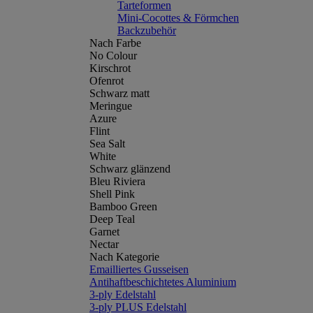
Tarteformen
Mini-Cocottes & Förmchen
Backzubehör
Nach Farbe
No Colour
Kirschrot
Ofenrot
Schwarz matt
Meringue
Azure
Flint
Sea Salt
White
Schwarz glänzend
Bleu Riviera
Shell Pink
Bamboo Green
Deep Teal
Garnet
Nectar
Nach Kategorie
Emailliertes Gusseisen
Antihaftbeschichtetes Aluminium
3-ply Edelstahl
3-ply PLUS Edelstahl