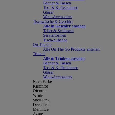
Becher & Tassen
Tee- & Kaffeekannen
Gläser
Wein-Accessoires
Tischwäsche & Geschirr
Alle in Geschirr ansehen
Teller & Schüsseln
Servierformen
Tisch-Zubehör
On The Go
Alle On The Go Produkte ansehen
Trinken
Alle in Trinken ansehen
Becher & Tassen
Tee- & Kaffeekannen
Gläser
Wein-Accessoires
Nach Farbe
Kirschrot
Ofenrot
White
Shell Pink
Deep Teal
Meringue
Azure