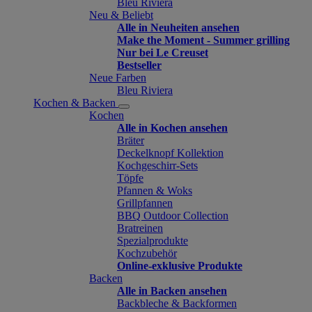
Bleu Riviera
Neu & Beliebt
Alle in Neuheiten ansehen
Make the Moment - Summer grilling
Nur bei Le Creuset
Bestseller
Neue Farben
Bleu Riviera
Kochen & Backen
Kochen
Alle in Kochen ansehen
Bräter
Deckelknopf Kollektion
Kochgeschirr-Sets
Töpfe
Pfannen & Woks
Grillpfannen
BBQ Outdoor Collection
Bratreinen
Spezialprodukte
Kochzubehör
Online-exklusive Produkte
Backen
Alle in Backen ansehen
Backbleche & Backformen