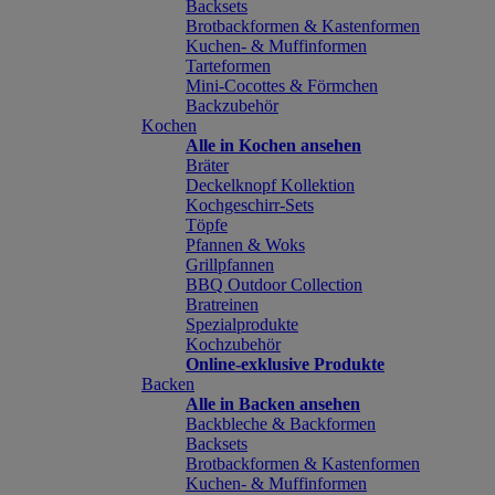
Backsets
Brotbackformen & Kastenformen
Kuchen- & Muffinformen
Tarteformen
Mini-Cocottes & Förmchen
Backzubehör
Kochen
Alle in Kochen ansehen
Bräter
Deckelknopf Kollektion
Kochgeschirr-Sets
Töpfe
Pfannen & Woks
Grillpfannen
BBQ Outdoor Collection
Bratreinen
Spezialprodukte
Kochzubehör
Online-exklusive Produkte
Backen
Alle in Backen ansehen
Backbleche & Backformen
Backsets
Brotbackformen & Kastenformen
Kuchen- & Muffinformen