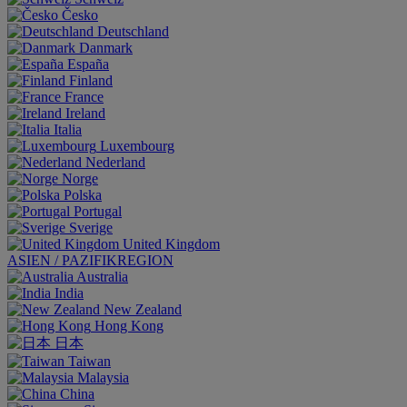
Česko
Deutschland
Danmark
España
Finland
France
Ireland
Italia
Luxembourg
Nederland
Norge
Polska
Portugal
Sverige
United Kingdom
ASIEN / PAZIFIKREGION
Australia
India
New Zealand
Hong Kong
日本
Taiwan
Malaysia
China