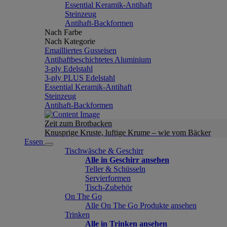
Essential Keramik-Antihaft
Steinzeug
Antihaft-Backformen
Nach Farbe
Nach Kategorie
Emailliertes Gusseisen
Antihaftbeschichtetes Aluminium
3-ply Edelstahl
3-ply PLUS Edelstahl
Essential Keramik-Antihaft
Steinzeug
Antihaft-Backformen
Zeit zum Brotbacken
Knusprige Kruste, luftige Krume – wie vom Bäcker
Essen
Tischwäsche & Geschirr
Alle in Geschirr ansehen
Teller & Schüsseln
Servierformen
Tisch-Zubehör
On The Go
Alle On The Go Produkte ansehen
Trinken
Alle in Trinken ansehen