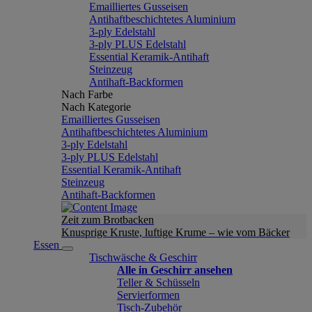
Emailliertes Gusseisen
Antihaftbeschichtetes Aluminium
3-ply Edelstahl
3-ply PLUS Edelstahl
Essential Keramik-Antihaft
Steinzeug
Antihaft-Backformen
Nach Farbe
Nach Kategorie
Emailliertes Gusseisen
Antihaftbeschichtetes Aluminium
3-ply Edelstahl
3-ply PLUS Edelstahl
Essential Keramik-Antihaft
Steinzeug
Antihaft-Backformen
Zeit zum Brotbacken
Knusprige Kruste, luftige Krume – wie vom Bäcker
Essen
Tischwäsche & Geschirr
Alle in Geschirr ansehen
Teller & Schüsseln
Servierformen
Tisch-Zubehör