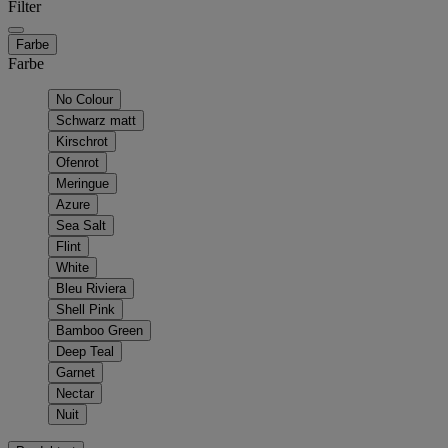
Filter
Farbe
Farbe
No Colour
Schwarz matt
Kirschrot
Ofenrot
Meringue
Azure
Sea Salt
Flint
White
Bleu Riviera
Shell Pink
Bamboo Green
Deep Teal
Garnet
Nectar
Nuit