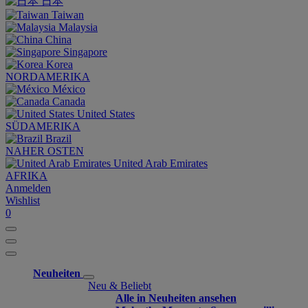
日本
Taiwan
Malaysia
China
Singapore
Korea
NORDAMERIKA
México
Canada
United States
SÜDAMERIKA
Brazil
NAHER OSTEN
United Arab Emirates
AFRIKA
Anmelden
Wishlist
0
Neuheiten
Neu & Beliebt
Alle in Neuheiten ansehen