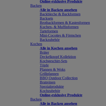
Online-exklusive Produkte
Backen
Alle in Backen ansehen
Backbleche & Backformen
Backsets
Brotbackformen & Kastenformen
Kuchen- & Muffinformen
Tarteformen
Mini-Cocottes & Förmchen
Backzubehör
Kochen
Alle in Kochen ansehen
Bräter
Deckelknopf Kollektion
Kochgeschirr-Sets
Töpfe
Pfannen & Woks
Grillpfannen
BBQ Outdoor Collection
Bratreinen
Spezialprodukte
Kochzubehör
Online-exklusive Produkte
Backen
Alle in Backen ansehen