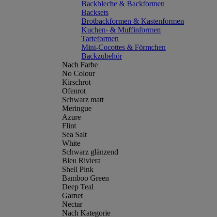
Backbleche & Backformen
Backsets
Brotbackformen & Kastenformen
Kuchen- & Muffinformen
Tarteformen
Mini-Cocottes & Förmchen
Backzubehör
Nach Farbe
No Colour
Kirschrot
Ofenrot
Schwarz matt
Meringue
Azure
Flint
Sea Salt
White
Schwarz glänzend
Bleu Riviera
Shell Pink
Bamboo Green
Deep Teal
Garnet
Nectar
Nach Kategorie