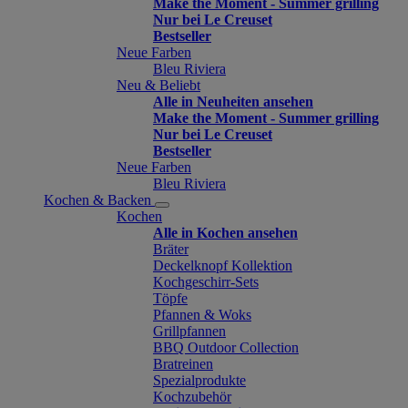
Make the Moment - Summer grilling
Nur bei Le Creuset
Bestseller
Neue Farben
Bleu Riviera
Neu & Beliebt
Alle in Neuheiten ansehen
Make the Moment - Summer grilling
Nur bei Le Creuset
Bestseller
Neue Farben
Bleu Riviera
Kochen & Backen
Kochen
Alle in Kochen ansehen
Bräter
Deckelknopf Kollektion
Kochgeschirr-Sets
Töpfe
Pfannen & Woks
Grillpfannen
BBQ Outdoor Collection
Bratreinen
Spezialprodukte
Kochzubehör