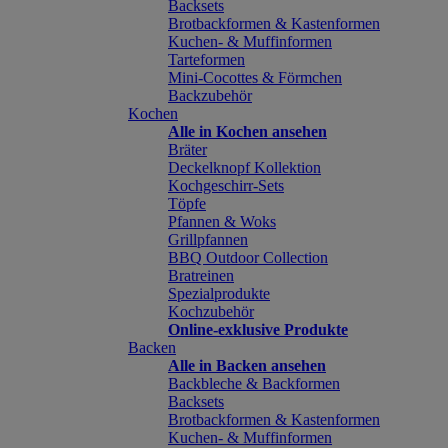
Backsets
Brotbackformen & Kastenformen
Kuchen- & Muffinformen
Tarteformen
Mini-Cocottes & Förmchen
Backzubehör
Kochen
Alle in Kochen ansehen
Bräter
Deckelknopf Kollektion
Kochgeschirr-Sets
Töpfe
Pfannen & Woks
Grillpfannen
BBQ Outdoor Collection
Bratreinen
Spezialprodukte
Kochzubehör
Online-exklusive Produkte
Backen
Alle in Backen ansehen
Backbleche & Backformen
Backsets
Brotbackformen & Kastenformen
Kuchen- & Muffinformen