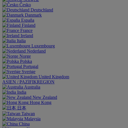
Česko
Deutschland
Danmark
España
Finland
France
Ireland
Italia
Luxembourg
Nederland
Norge
Polska
Portugal
Sverige
United Kingdom
ASIEN / PAZIFIKREGION
Australia
India
New Zealand
Hong Kong
日本
Taiwan
Malaysia
China