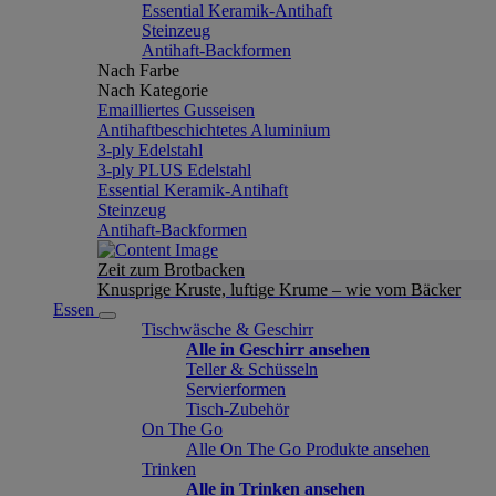
Essential Keramik-Antihaft
Steinzeug
Antihaft-Backformen
Nach Farbe
Nach Kategorie
Emailliertes Gusseisen
Antihaftbeschichtetes Aluminium
3-ply Edelstahl
3-ply PLUS Edelstahl
Essential Keramik-Antihaft
Steinzeug
Antihaft-Backformen
Zeit zum Brotbacken
Knusprige Kruste, luftige Krume – wie vom Bäcker
Essen
Tischwäsche & Geschirr
Alle in Geschirr ansehen
Teller & Schüsseln
Servierformen
Tisch-Zubehör
On The Go
Alle On The Go Produkte ansehen
Trinken
Alle in Trinken ansehen