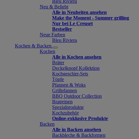
Bleu Riviera
Neu & Beliebt
Alle in Neuheiten ansehen
Make the Moment - Summer grilling
Nur bei Le Creuset
Bestseller
Neue Farben
Bleu Riviera
Kochen & Backen
Kochen
Alle in Kochen ansehen
Bräter
Deckelknopf Kollektion
Kochgeschirr-Sets
Töpfe
Pfannen & Woks
Grillpfannen
BBQ Outdoor Collection
Bratreinen
Spezialprodukte
Kochzubehör
Online-exklusive Produkte
Backen
Alle in Backen ansehen
Backbleche & Backformen