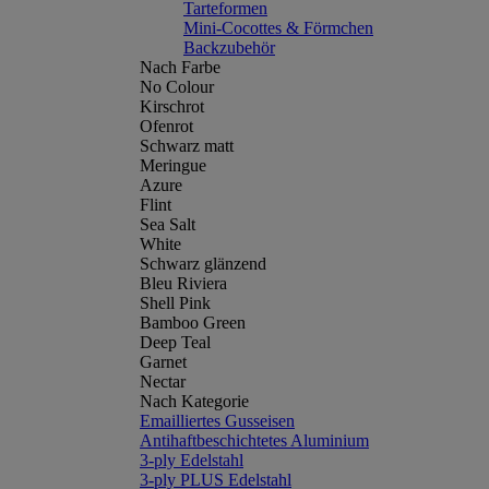
Tarteformen
Mini-Cocottes & Förmchen
Backzubehör
Nach Farbe
No Colour
Kirschrot
Ofenrot
Schwarz matt
Meringue
Azure
Flint
Sea Salt
White
Schwarz glänzend
Bleu Riviera
Shell Pink
Bamboo Green
Deep Teal
Garnet
Nectar
Nach Kategorie
Emailliertes Gusseisen
Antihaftbeschichtetes Aluminium
3-ply Edelstahl
3-ply PLUS Edelstahl