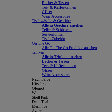
Becher & Tassen
Tee- & Kaffeekannen
Gläser
Wein-Accessoires
Tischwäsche & Geschirr
Alle in Geschirr ansehen
Teller & Schüsseln
Servierformen
Tisch-Zubehör
On The Go
Alle On The Go Produkte ansehen
Trinken
Alle in Trinken ansehen
Becher & Tassen
Tee- & Kaffeekannen
Gläser
Wein-Accessoires
Nach Farbe
Kirschrot
Ofenrot
White
Shell Pink
Deep Teal
Meringue
Azure