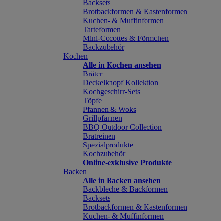
Backsets
Brotbackformen & Kastenformen
Kuchen- & Muffinformen
Tarteformen
Mini-Cocottes & Förmchen
Backzubehör
Kochen
Alle in Kochen ansehen
Bräter
Deckelknopf Kollektion
Kochgeschirr-Sets
Töpfe
Pfannen & Woks
Grillpfannen
BBQ Outdoor Collection
Bratreinen
Spezialprodukte
Kochzubehör
Online-exklusive Produkte
Backen
Alle in Backen ansehen
Backbleche & Backformen
Backsets
Brotbackformen & Kastenformen
Kuchen- & Muffinformen