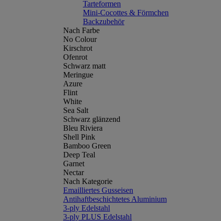
Tarteformen
Mini-Cocottes & Förmchen
Backzubehör
Nach Farbe
No Colour
Kirschrot
Ofenrot
Schwarz matt
Meringue
Azure
Flint
White
Sea Salt
Schwarz glänzend
Bleu Riviera
Shell Pink
Bamboo Green
Deep Teal
Garnet
Nectar
Nach Kategorie
Emailliertes Gusseisen
Antihaftbeschichtetes Aluminium
3-ply Edelstahl
3-ply PLUS Edelstahl