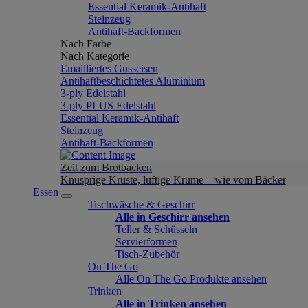
Essential Keramik-Antihaft
Steinzeug
Antihaft-Backformen
Nach Farbe
Nach Kategorie
Emailliertes Gusseisen
Antihaftbeschichtetes Aluminium
3-ply Edelstahl
3-ply PLUS Edelstahl
Essential Keramik-Antihaft
Steinzeug
Antihaft-Backformen
Zeit zum Brotbacken
Knusprige Kruste, luftige Krume – wie vom Bäcker
Essen
Tischwäsche & Geschirr
Alle in Geschirr ansehen
Teller & Schüsseln
Servierformen
Tisch-Zubehör
On The Go
Alle On The Go Produkte ansehen
Trinken
Alle in Trinken ansehen