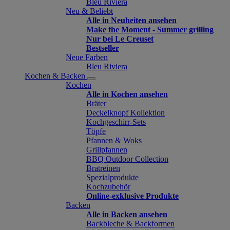
Bleu Riviera
Neu & Beliebt
Alle in Neuheiten ansehen
Make the Moment - Summer grilling
Nur bei Le Creuset
Bestseller
Neue Farben
Bleu Riviera
Kochen & Backen
Kochen
Alle in Kochen ansehen
Bräter
Deckelknopf Kollektion
Kochgeschirr-Sets
Töpfe
Pfannen & Woks
Grillpfannen
BBQ Outdoor Collection
Bratreinen
Spezialprodukte
Kochzubehör
Online-exklusive Produkte
Backen
Alle in Backen ansehen
Backbleche & Backformen