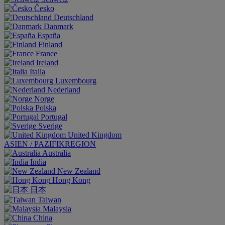
Česko
Deutschland
Danmark
España
Finland
France
Ireland
Italia
Luxembourg
Nederland
Norge
Polska
Portugal
Sverige
United Kingdom
ASIEN / PAZIFIKREGION
Australia
India
New Zealand
Hong Kong
日本
Taiwan
Malaysia
China