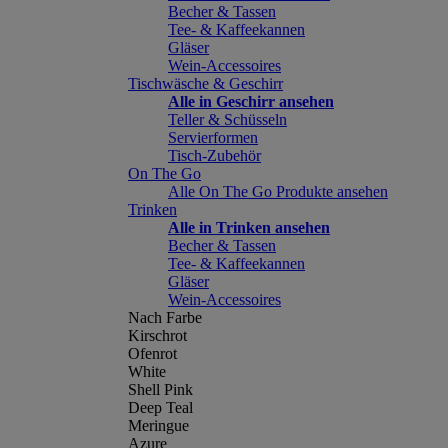
Becher & Tassen
Tee- & Kaffeekannen
Gläser
Wein-Accessoires
Tischwäsche & Geschirr
Alle in Geschirr ansehen
Teller & Schüsseln
Servierformen
Tisch-Zubehör
On The Go
Alle On The Go Produkte ansehen
Trinken
Alle in Trinken ansehen
Becher & Tassen
Tee- & Kaffeekannen
Gläser
Wein-Accessoires
Nach Farbe
Kirschrot
Ofenrot
White
Shell Pink
Deep Teal
Meringue
Azure