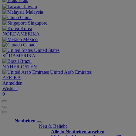
日本
Taiwan
Malaysia
China
Singapore
Korea
NORDAMERIKA
México
Canada
United States
SÜDAMERIKA
Brazil
NAHER OSTEN
United Arab Emirates
AFRIKA
Anmelden
Wishlist
0
Neuheiten
Neu & Beliebt
Alle in Neuheiten ansehen