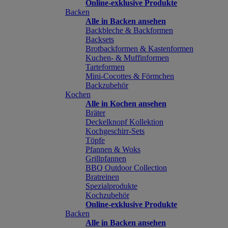
Online-exklusive Produkte
Backen
Alle in Backen ansehen
Backbleche & Backformen
Backsets
Brotbackformen & Kastenformen
Kuchen- & Muffinformen
Tarteformen
Mini-Cocottes & Förmchen
Backzubehör
Kochen
Alle in Kochen ansehen
Bräter
Deckelknopf Kollektion
Kochgeschirr-Sets
Töpfe
Pfannen & Woks
Grillpfannen
BBQ Outdoor Collection
Bratreinen
Spezialprodukte
Kochzubehör
Online-exklusive Produkte
Backen
Alle in Backen ansehen