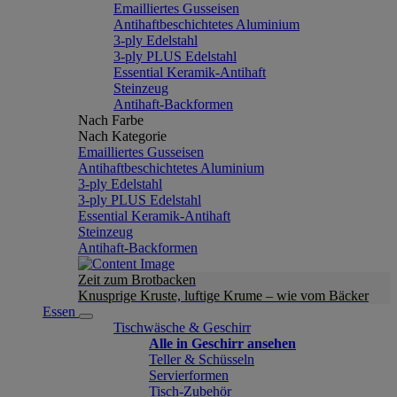
Emailliertes Gusseisen
Antihaftbeschichtetes Aluminium
3-ply Edelstahl
3-ply PLUS Edelstahl
Essential Keramik-Antihaft
Steinzeug
Antihaft-Backformen
Nach Farbe
Nach Kategorie
Emailliertes Gusseisen
Antihaftbeschichtetes Aluminium
3-ply Edelstahl
3-ply PLUS Edelstahl
Essential Keramik-Antihaft
Steinzeug
Antihaft-Backformen
Zeit zum Brotbacken
Knusprige Kruste, luftige Krume – wie vom Bäcker
Essen
Tischwäsche & Geschirr
Alle in Geschirr ansehen
Teller & Schüsseln
Servierformen
Tisch-Zubehör