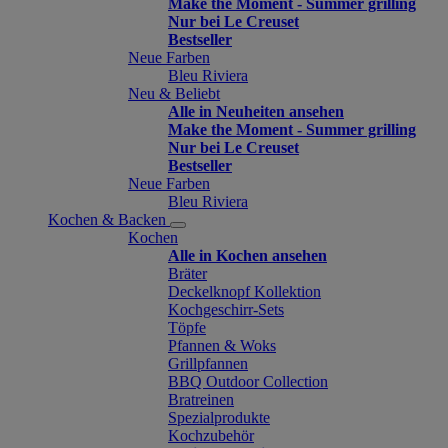
Make the Moment - Summer grilling
Nur bei Le Creuset
Bestseller
Neue Farben
Bleu Riviera
Neu & Beliebt
Alle in Neuheiten ansehen
Make the Moment - Summer grilling
Nur bei Le Creuset
Bestseller
Neue Farben
Bleu Riviera
Kochen & Backen
Kochen
Alle in Kochen ansehen
Bräter
Deckelknopf Kollektion
Kochgeschirr-Sets
Töpfe
Pfannen & Woks
Grillpfannen
BBQ Outdoor Collection
Bratreinen
Spezialprodukte
Kochzubehör