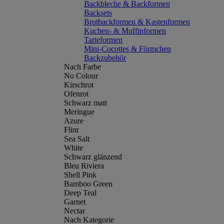
Backbleche & Backformen
Backsets
Brotbackformen & Kastenformen
Kuchen- & Muffinformen
Tarteformen
Mini-Cocottes & Förmchen
Backzubehör
Nach Farbe
No Colour
Kirschrot
Ofenrot
Schwarz matt
Meringue
Azure
Flint
Sea Salt
White
Schwarz glänzend
Bleu Riviera
Shell Pink
Bamboo Green
Deep Teal
Garnet
Nectar
Nach Kategorie