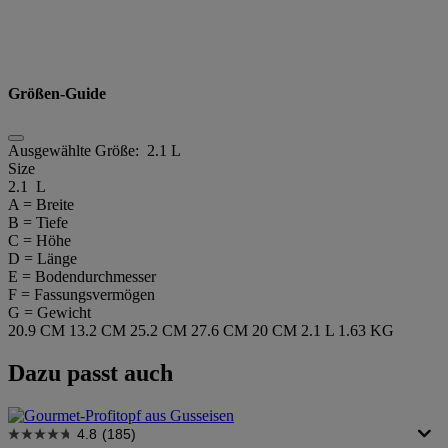
Größen-Guide
Ausgewählte Größe:
2.1 L
Size
2.1 L
A = Breite
B = Tiefe
C = Höhe
D = Länge
E = Bodendurchmesser
F = Fassungsvermögen
G = Gewicht
20.9 CM
13.2 CM
25.2 CM
27.6 CM
20 CM
2.1 L
1.63 KG
Dazu passt auch
4.8
(185)