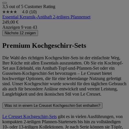
3,5 out of 5 Customer Rating
4.0
(10)
Essential Keramik-Antihaft 2-teiliges Pfannenset
249,00 €
Anzeigen
9
von
43
Nächste 12 zeigen
Premium Kochgeschirr-Sets
Die Wahl des richtigen Kochgeschirr-Sets ist der einfachste Weg,
Ihre Küche mit allen Essentials auszustatten. Ob Sie ein Kochtopf-
Set aus Edelstahl, ein Antihaft-Topf-und-Pfannen-Set oder ein
Gusseisen-Kochgeschirr-Set bevorzugen – Le Creuset bietet
hochwertige Optionen, die für eine lebenslange Nutzung gefertigt
sind. Unser Kochgeschirr wurde sowohl für den täglichen Gebrauch
als auch für besondere Anlässe entwickelt und vereint Leistung,
Langlebigkeit und den ikonischen Stil von Le Creuset.
Was ist in einem Le Creuset Kochgeschirr-Set enthalten?
Le Creuset Kochgeschirr-Sets
gibt es in vielen Ausführungen, von
kompakten 2-teiligen Pfannen-Startersets bis hin zu vollständigen
10- oder 13-teiligen Kollektionen. Je nach Serie können sie Töpfe,