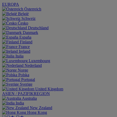
EUROPA
Österreich
België
Schweiz
Česko
Deutschland
Danmark
España
Finland
France
Ireland
Italia
Luxembourg
Nederland
Norge
Polska
Portugal
Sverige
United Kingdom
ASIEN / PAZIFIKREGION
Australia
India
New Zealand
Hong Kong