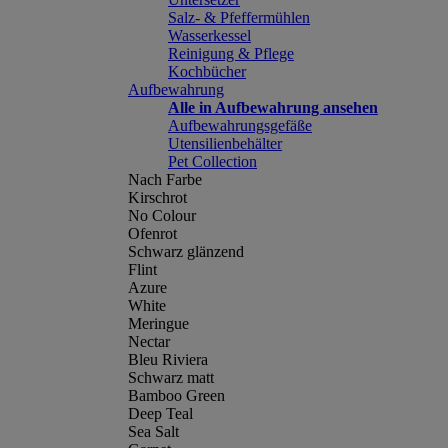
Salz- & Pfeffermühlen
Wasserkessel
Reinigung & Pflege
Kochbücher
Aufbewahrung
Alle in Aufbewahrung ansehen
Aufbewahrungsgefäße
Utensilienbehälter
Pet Collection
Nach Farbe
Kirschrot
No Colour
Ofenrot
Schwarz glänzend
Flint
Azure
White
Meringue
Nectar
Bleu Riviera
Schwarz matt
Bamboo Green
Deep Teal
Sea Salt