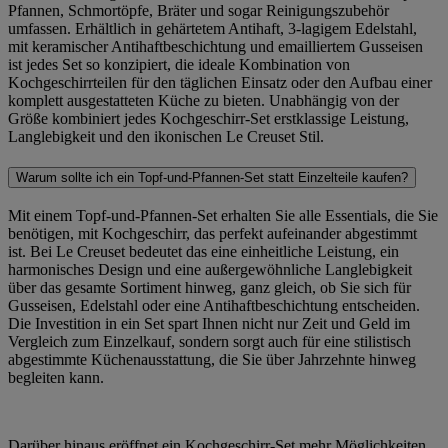
Pfannen, Schmortöpfe, Bräter und sogar Reinigungszubehör
umfassen. Erhältlich in gehärtetem Antihaft, 3-lagigem Edelstahl,
mit keramischer Antihaftbeschichtung und emailliertem Gusseisen
ist jedes Set so konzipiert, die ideale Kombination von
Kochgeschirrteilen für den täglichen Einsatz oder den Aufbau einer
komplett ausgestatteten Küche zu bieten. Unabhängig von der
Größe kombiniert jedes Kochgeschirr-Set erstklassige Leistung,
Langlebigkeit und den ikonischen Le Creuset Stil.
Warum sollte ich ein Topf-und-Pfannen-Set statt Einzelteile kaufen?
Mit einem Topf-und-Pfannen-Set erhalten Sie alle Essentials, die Sie
benötigen, mit Kochgeschirr, das perfekt aufeinander abgestimmt
ist. Bei Le Creuset bedeutet das eine einheitliche Leistung, ein
harmonisches Design und eine außergewöhnliche Langlebigkeit
über das gesamte Sortiment hinweg, ganz gleich, ob Sie sich für
Gusseisen, Edelstahl oder eine Antihaftbeschichtung entscheiden.
Die Investition in ein Set spart Ihnen nicht nur Zeit und Geld im
Vergleich zum Einzelkauf, sondern sorgt auch für eine stilistisch
abgestimmte Küchenausstattung, die Sie über Jahrzehnte hinweg
begleiten kann.
Darüber hinaus eröffnet ein Kochgeschirr-Set mehr Möglichkeiten