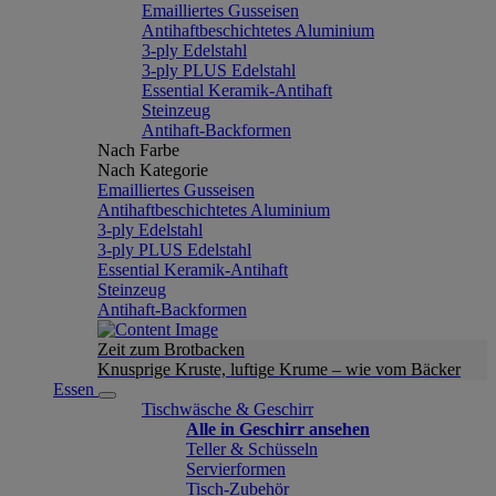
Emailliertes Gusseisen
Antihaftbeschichtetes Aluminium
3-ply Edelstahl
3-ply PLUS Edelstahl
Essential Keramik-Antihaft
Steinzeug
Antihaft-Backformen
Nach Farbe
Nach Kategorie
Emailliertes Gusseisen
Antihaftbeschichtetes Aluminium
3-ply Edelstahl
3-ply PLUS Edelstahl
Essential Keramik-Antihaft
Steinzeug
Antihaft-Backformen
Zeit zum Brotbacken
Knusprige Kruste, luftige Krume – wie vom Bäcker
Essen
Tischwäsche & Geschirr
Alle in Geschirr ansehen
Teller & Schüsseln
Servierformen
Tisch-Zubehör