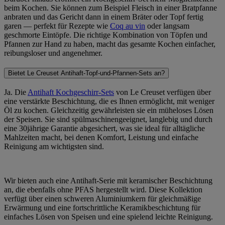
beim Kochen. Sie können zum Beispiel Fleisch in einer Bratpfanne
anbraten und das Gericht dann in einem Bräter oder Topf fertig
garen — perfekt für Rezepte wie
Coq au vin
oder langsam
geschmorte Eintöpfe. Die richtige Kombination von Töpfen und
Pfannen zur Hand zu haben, macht das gesamte Kochen einfacher,
reibungsloser und angenehmer.
Bietet Le Creuset Antihaft-Topf-und-Pfannen-Sets an?
Ja. Die
Antihaft Kochgeschirr-Sets
von Le Creuset verfügen über
eine verstärkte Beschichtung, die es Ihnen ermöglicht, mit weniger
Öl zu kochen. Gleichzeitig gewährleisten sie ein müheloses Lösen
der Speisen. Sie sind spülmaschinengeeignet, langlebig und durch
eine 30jährige Garantie abgesichert, was sie ideal für alltägliche
Mahlzeiten macht, bei denen Komfort, Leistung und einfache
Reinigung am wichtigsten sind.
Wir bieten auch eine Antihaft-Serie mit keramischer Beschichtung
an, die ebenfalls ohne PFAS hergestellt wird. Diese Kollektion
verfügt über einen schweren Aluminiumkern für gleichmäßige
Erwärmung und eine fortschrittliche Keramikbeschichtung für
einfaches Lösen von Speisen und eine spielend leichte Reinigung.