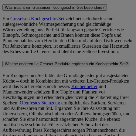
Was macht ein Gusseisen Kochgeschirr-Set besonders?
Ein
Gusseisen Kochgeschirr-Set
zeichnet sich durch seine
außergewöhnliche Wärmespeicherung und gleichmäßige
Wärmeverteilung aus. Perfekt für langsam gegarte Gerichte wie
Eintöpfe, Schmorgerichte und Braten können diese Töpfe und
Pfannen nahtlos vom Herd in den Ofen und auf den Tisch wechseln.
Für Jahrzehnte konzipiert, ist emailliertes Gusseisen das Herzstück
des Erbes von Le Creuset und bleibt eine zeitlose Investition.
Welche anderen Le Creuset Produkte ergänzen ein Kochgeschirr-Set?
Ein Kochgeschirr-Set bildet die Grundlage jeder gut ausgestatteten
Küche – doch in Kombination mit weiteren Le-Creuset-Produkten
wird das Kocherlebnis noch besser.
Küchenhelfer
und
Pfannenwender schützen Ihre Töpfe und Pfannen vor
Beschädigungen und erleichtern gleichzeitig die Zubereitung Ihrer
Speisen.
Ofenfestes Steinzeug
ermöglicht das Backen, Servieren
und Aufbewahren mit Stil. Ergänzen Sie Ihre Ausstattung mit
Untersetzern, Ofenhandschuhen oder Aufbewahrungsgefäßen, und
schaffen Sie eine harmonisch abgestimmte Küche, die ebenso
praktisch wie schön ist. Für zusätzlichen Schutz bei der
Aufbewahrung Ihres Kochgeschirrs sorgen Pfannenschoner, die
Kratzer verhindern und Ihre Lieblingsteile in bestem Zustand