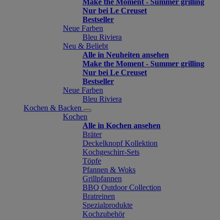
Make the Moment - Summer grilling
Nur bei Le Creuset
Bestseller
Neue Farben
Bleu Riviera
Neu & Beliebt
Alle in Neuheiten ansehen
Make the Moment - Summer grilling
Nur bei Le Creuset
Bestseller
Neue Farben
Bleu Riviera
Kochen & Backen
Kochen
Alle in Kochen ansehen
Bräter
Deckelknopf Kollektion
Kochgeschirr-Sets
Töpfe
Pfannen & Woks
Grillpfannen
BBQ Outdoor Collection
Bratreinen
Spezialprodukte
Kochzubehör