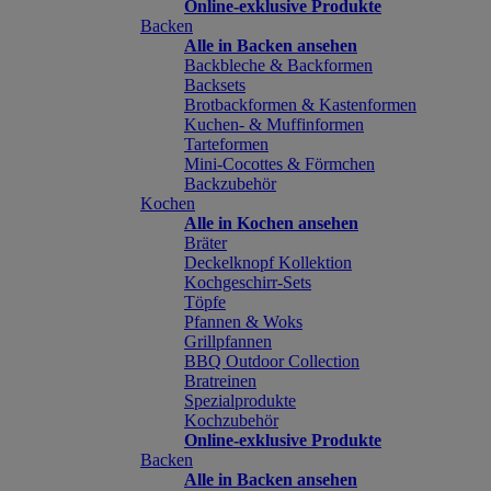
Online-exklusive Produkte
Backen
Alle in Backen ansehen
Backbleche & Backformen
Backsets
Brotbackformen & Kastenformen
Kuchen- & Muffinformen
Tarteformen
Mini-Cocottes & Förmchen
Backzubehör
Kochen
Alle in Kochen ansehen
Bräter
Deckelknopf Kollektion
Kochgeschirr-Sets
Töpfe
Pfannen & Woks
Grillpfannen
BBQ Outdoor Collection
Bratreinen
Spezialprodukte
Kochzubehör
Online-exklusive Produkte
Backen
Alle in Backen ansehen