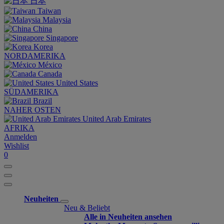
日本
Taiwan
Malaysia
China
Singapore
Korea
NORDAMERIKA
México
Canada
United States
SÜDAMERIKA
Brazil
NAHER OSTEN
United Arab Emirates
AFRIKA
Anmelden
Wishlist
0
Neuheiten
Neu & Beliebt
Alle in Neuheiten ansehen