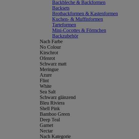
Backbleche & Backformen
Backsets
Brotbackformen & Kastenformen
Kuchen- & Muffinformen
Tarteformen
Mini-Cocottes & Förmchen
Backzubehör
Nach Farbe
No Colour
Kirschrot
Ofenrot
Schwarz matt
Meringue
Azure
Flint
White
Sea Salt
Schwarz glänzend
Bleu Riviera
Shell Pink
Bamboo Green
Deep Teal
Garnet
Nectar
Nach Kategorie