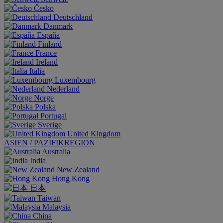
Česko
Deutschland
Danmark
España
Finland
France
Ireland
Italia
Luxembourg
Nederland
Norge
Polska
Portugal
Sverige
United Kingdom
ASIEN / PAZIFIKREGION
Australia
India
New Zealand
Hong Kong
日本
Taiwan
Malaysia
China