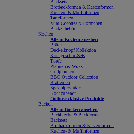
Backsets
Brotbackformen & Kastenformen
Kuchen- & Muffinformen
Tarteformen
Mini-Cocottes & Förmchen
Backzubehör
Kochen
Alle in Kochen ansehen
Bräter
Deckelknopf Kollektion
Kochgeschirr-Sets
Töpfe
Pfannen & Woks
Grillpfannen
BBQ Outdoor Collection
Bratreinen
Spezialprodukte
Kochzubehör
Online-exklusive Produkte
Backen
Alle in Backen ansehen
Backbleche & Backformen
Backsets
Brotbackformen & Kastenformen
Kuchen- & Muffinformen