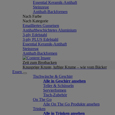
Essential Keramik-Antihaft
Steinzeug
Antihaft-Backformen
Nach Farbe
Nach Kategorie
Emailliertes Gusseisen
Antihaftbeschichtetes Aluminium
3-ply Edelstahl
3-ply PLUS Edelstahl
Essential Keramik-Antihaft
Steinzeug
Antihaft-Backformen
Zeit zum Brotbacken
Knusprige Kruste, luftige Krume – wie vom Bäcker
Essen
Tischwäsche & Geschirr
Alle in Geschirr ansehen
Teller & Schüsseln
Servierformen
Tisch-Zubehör
On The Go
Alle On The Go Produkte ansehen
Trinken
Alle in Trinken ansehen