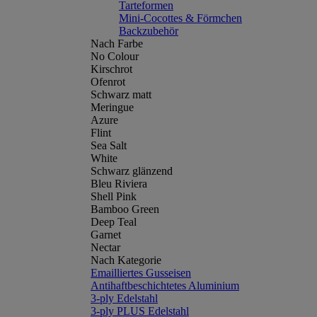
Tarteformen
Mini-Cocottes & Förmchen
Backzubehör
Nach Farbe
No Colour
Kirschrot
Ofenrot
Schwarz matt
Meringue
Azure
Flint
Sea Salt
White
Schwarz glänzend
Bleu Riviera
Shell Pink
Bamboo Green
Deep Teal
Garnet
Nectar
Nach Kategorie
Emailliertes Gusseisen
Antihaftbeschichtetes Aluminium
3-ply Edelstahl
3-ply PLUS Edelstahl