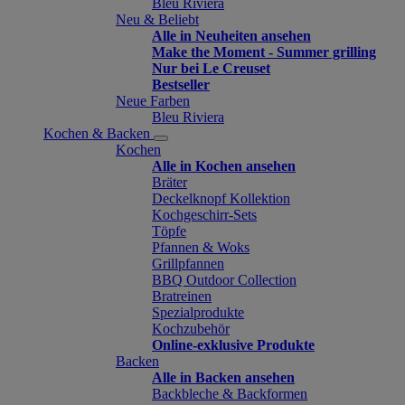
Bleu Riviera
Neu & Beliebt
Alle in Neuheiten ansehen
Make the Moment - Summer grilling
Nur bei Le Creuset
Bestseller
Neue Farben
Bleu Riviera
Kochen & Backen
Kochen
Alle in Kochen ansehen
Bräter
Deckelknopf Kollektion
Kochgeschirr-Sets
Töpfe
Pfannen & Woks
Grillpfannen
BBQ Outdoor Collection
Bratreinen
Spezialprodukte
Kochzubehör
Online-exklusive Produkte
Backen
Alle in Backen ansehen
Backbleche & Backformen