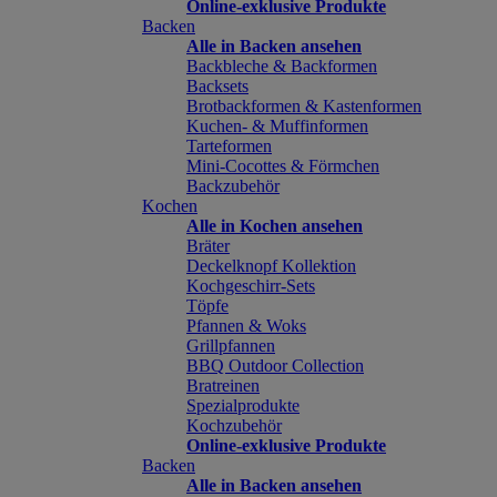
Online-exklusive Produkte
Backen
Alle in Backen ansehen
Backbleche & Backformen
Backsets
Brotbackformen & Kastenformen
Kuchen- & Muffinformen
Tarteformen
Mini-Cocottes & Förmchen
Backzubehör
Kochen
Alle in Kochen ansehen
Bräter
Deckelknopf Kollektion
Kochgeschirr-Sets
Töpfe
Pfannen & Woks
Grillpfannen
BBQ Outdoor Collection
Bratreinen
Spezialprodukte
Kochzubehör
Online-exklusive Produkte
Backen
Alle in Backen ansehen