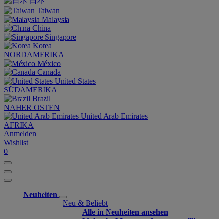
日本
Taiwan
Malaysia
China
Singapore
Korea
NORDAMERIKA
México
Canada
United States
SÜDAMERIKA
Brazil
NAHER OSTEN
United Arab Emirates
AFRIKA
Anmelden
Wishlist
0
Neuheiten
Neu & Beliebt
Alle in Neuheiten ansehen