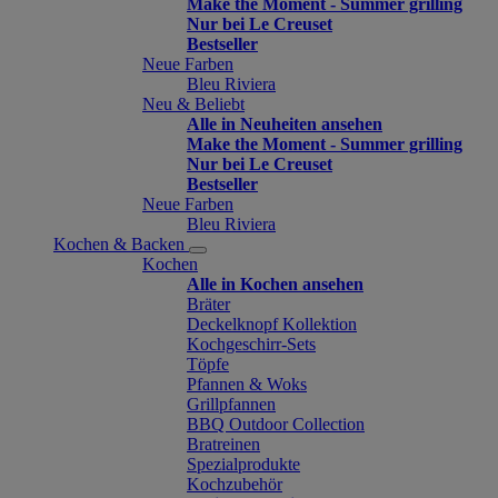
Make the Moment - Summer grilling
Nur bei Le Creuset
Bestseller
Neue Farben
Bleu Riviera
Neu & Beliebt
Alle in Neuheiten ansehen
Make the Moment - Summer grilling
Nur bei Le Creuset
Bestseller
Neue Farben
Bleu Riviera
Kochen & Backen
Kochen
Alle in Kochen ansehen
Bräter
Deckelknopf Kollektion
Kochgeschirr-Sets
Töpfe
Pfannen & Woks
Grillpfannen
BBQ Outdoor Collection
Bratreinen
Spezialprodukte
Kochzubehör