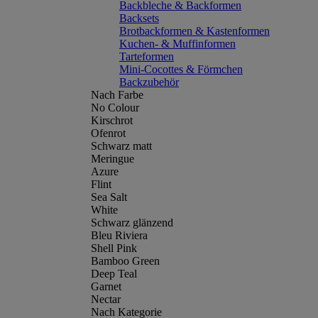
Backbleche & Backformen
Backsets
Brotbackformen & Kastenformen
Kuchen- & Muffinformen
Tarteformen
Mini-Cocottes & Förmchen
Backzubehör
Nach Farbe
No Colour
Kirschrot
Ofenrot
Schwarz matt
Meringue
Azure
Flint
Sea Salt
White
Schwarz glänzend
Bleu Riviera
Shell Pink
Bamboo Green
Deep Teal
Garnet
Nectar
Nach Kategorie