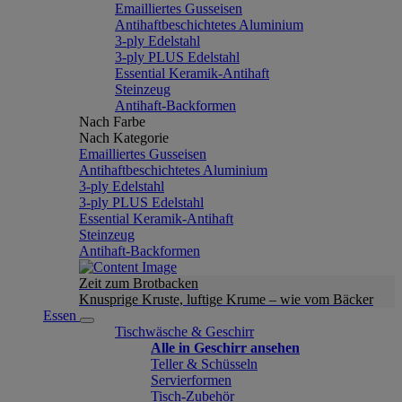
Emailliertes Gusseisen
Antihaftbeschichtetes Aluminium
3-ply Edelstahl
3-ply PLUS Edelstahl
Essential Keramik-Antihaft
Steinzeug
Antihaft-Backformen
Nach Farbe
Nach Kategorie
Emailliertes Gusseisen
Antihaftbeschichtetes Aluminium
3-ply Edelstahl
3-ply PLUS Edelstahl
Essential Keramik-Antihaft
Steinzeug
Antihaft-Backformen
Zeit zum Brotbacken
Knusprige Kruste, luftige Krume – wie vom Bäcker
Essen
Tischwäsche & Geschirr
Alle in Geschirr ansehen
Teller & Schüsseln
Servierformen
Tisch-Zubehör