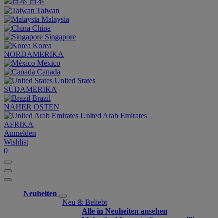
日本
Taiwan
Malaysia
China
Singapore
Korea
NORDAMERIKA
México
Canada
United States
SÜDAMERIKA
Brazil
NAHER OSTEN
United Arab Emirates
AFRIKA
Anmelden
Wishlist
0
Neuheiten
Neu & Beliebt
Alle in Neuheiten ansehen