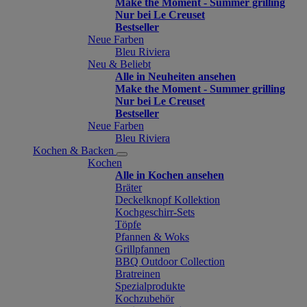
Make the Moment - Summer grilling
Nur bei Le Creuset
Bestseller
Neue Farben
Bleu Riviera
Neu & Beliebt
Alle in Neuheiten ansehen
Make the Moment - Summer grilling
Nur bei Le Creuset
Bestseller
Neue Farben
Bleu Riviera
Kochen & Backen
Kochen
Alle in Kochen ansehen
Bräter
Deckelknopf Kollektion
Kochgeschirr-Sets
Töpfe
Pfannen & Woks
Grillpfannen
BBQ Outdoor Collection
Bratreinen
Spezialprodukte
Kochzubehör