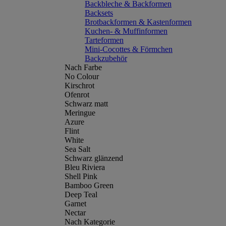
Backbleche & Backformen
Backsets
Brotbackformen & Kastenformen
Kuchen- & Muffinformen
Tarteformen
Mini-Cocottes & Förmchen
Backzubehör
Nach Farbe
No Colour
Kirschrot
Ofenrot
Schwarz matt
Meringue
Azure
Flint
White
Sea Salt
Schwarz glänzend
Bleu Riviera
Shell Pink
Bamboo Green
Deep Teal
Garnet
Nectar
Nach Kategorie