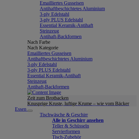
Emailliertes Gusseisen
Antihaftbeschichtetes Aluminium
3-ply Edelstahl
3-ply PLUS Edelstahl
Essential Keramik-Antihaft
Steinzeug
Antihaft-Backformen
Nach Farbe
Nach Kategorie
Emailliertes Gusseisen
Antihaftbeschichtetes Aluminium
3-ply Edelstahl
3-ply PLUS Edelstahl
Essential Keramik-Antihaft
Steinzeug
Antihaft-Backformen
Zeit zum Brotbacken
Knusprige Kruste, luftige Krume – wie vom Bäcker
Essen
Tischwäsche & Geschirr
Alle in Geschirr ansehen
Teller & Schüsseln
Servierformen
Tisch-Zubehör