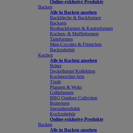
Online-exklusive Produkte
Backen
Alle in Backen ansehen
Backbleche & Backformen
Backsets
Brotbackformen & Kastenformen
Kuchen- & Muffinformen
Tarteformen
Mini-Cocottes & Förmchen
Backzubehör
Kochen
Alle in Kochen ansehen
Bräter
Deckelknopf Kollektion
Kochgeschirr-Sets
Töpfe
Pfannen & Woks
Grillpfannen
BBQ Outdoor Collection
Bratreinen
Spezialprodukte
Kochzubehör
Online-exklusive Produkte
Backen
Alle in Backen ansehen