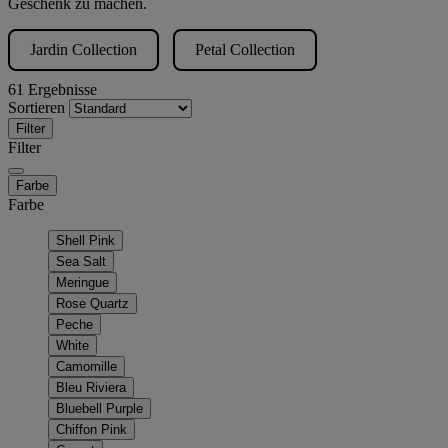
Geschenk zu machen.
Jardin Collection
Petal Collection
61 Ergebnisse
Sortieren
Filter
Filter
Farbe
Farbe
Shell Pink
Sea Salt
Meringue
Rose Quartz
Peche
White
Camomille
Bleu Riviera
Bluebell Purple
Chiffon Pink