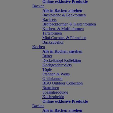
Online-exklusive Produkte
Backen
Alle in Backen ansehen
Backbleche & Backformen
Backsets
Brotbackformen & Kastenformen
Kuchen- & Muffinformen
Tarteformen
Mini-Cocottes & Förmchen
Backzubehör
Kochen
Alle in Kochen ansehen
Bräter
Deckelknopf Kollektion
Kochgeschirr-Sets
Töpfe
Pfannen & Woks
Grillpfannen
BBQ Outdoor Collection
Bratreinen
Spezialprodukte
Kochzubehör
Online-exklusive Produkte
Backen
Alle in Backen ansehen