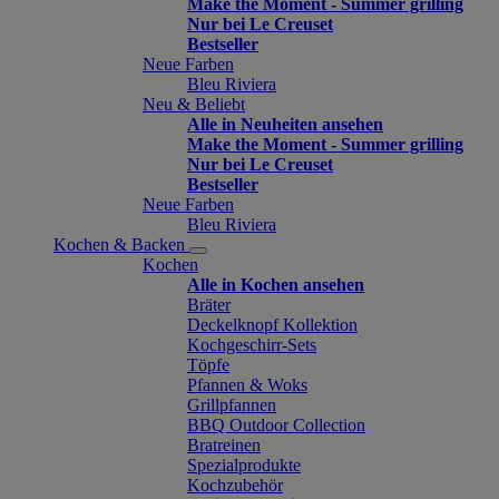
Make the Moment - Summer grilling
Nur bei Le Creuset
Bestseller
Neue Farben
Bleu Riviera
Neu & Beliebt
Alle in Neuheiten ansehen
Make the Moment - Summer grilling
Nur bei Le Creuset
Bestseller
Neue Farben
Bleu Riviera
Kochen & Backen
Kochen
Alle in Kochen ansehen
Bräter
Deckelknopf Kollektion
Kochgeschirr-Sets
Töpfe
Pfannen & Woks
Grillpfannen
BBQ Outdoor Collection
Bratreinen
Spezialprodukte
Kochzubehör