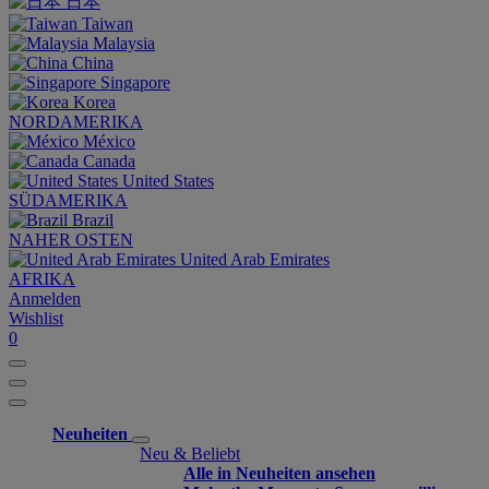
日本
Taiwan
Malaysia
China
Singapore
Korea
NORDAMERIKA
México
Canada
United States
SÜDAMERIKA
Brazil
NAHER OSTEN
United Arab Emirates
AFRIKA
Anmelden
Wishlist
0
Neuheiten
Neu & Beliebt
Alle in Neuheiten ansehen