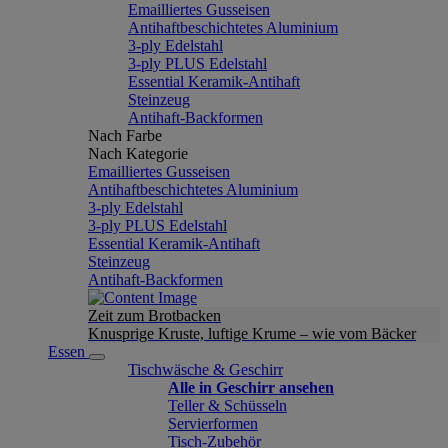
Emailliertes Gusseisen
Antihaftbeschichtetes Aluminium
3-ply Edelstahl
3-ply PLUS Edelstahl
Essential Keramik-Antihaft
Steinzeug
Antihaft-Backformen
Nach Farbe
Nach Kategorie
Emailliertes Gusseisen
Antihaftbeschichtetes Aluminium
3-ply Edelstahl
3-ply PLUS Edelstahl
Essential Keramik-Antihaft
Steinzeug
Antihaft-Backformen
Zeit zum Brotbacken
Knusprige Kruste, luftige Krume – wie vom Bäcker
Essen
Tischwäsche & Geschirr
Alle in Geschirr ansehen
Teller & Schüsseln
Servierformen
Tisch-Zubehör