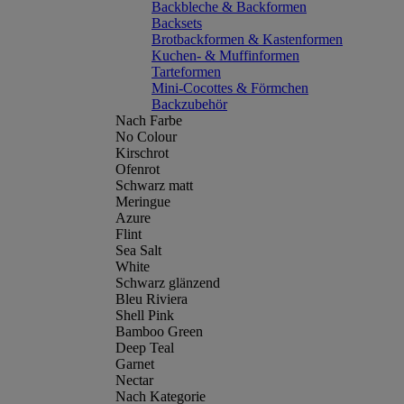
Backbleche & Backformen
Backsets
Brotbackformen & Kastenformen
Kuchen- & Muffinformen
Tarteformen
Mini-Cocottes & Förmchen
Backzubehör
Nach Farbe
No Colour
Kirschrot
Ofenrot
Schwarz matt
Meringue
Azure
Flint
Sea Salt
White
Schwarz glänzend
Bleu Riviera
Shell Pink
Bamboo Green
Deep Teal
Garnet
Nectar
Nach Kategorie