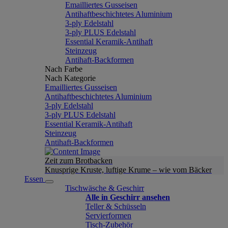
Emailliertes Gusseisen
Antihaftbeschichtetes Aluminium
3-ply Edelstahl
3-ply PLUS Edelstahl
Essential Keramik-Antihaft
Steinzeug
Antihaft-Backformen
Nach Farbe
Nach Kategorie
Emailliertes Gusseisen
Antihaftbeschichtetes Aluminium
3-ply Edelstahl
3-ply PLUS Edelstahl
Essential Keramik-Antihaft
Steinzeug
Antihaft-Backformen
Zeit zum Brotbacken
Knusprige Kruste, luftige Krume – wie vom Bäcker
Essen
Tischwäsche & Geschirr
Alle in Geschirr ansehen
Teller & Schüsseln
Servierformen
Tisch-Zubehör