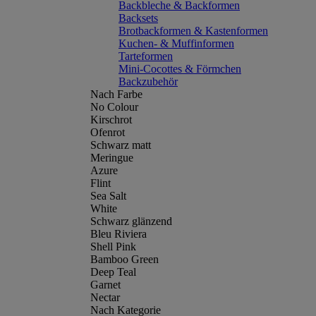
Backbleche & Backformen
Backsets
Brotbackformen & Kastenformen
Kuchen- & Muffinformen
Tarteformen
Mini-Cocottes & Förmchen
Backzubehör
Nach Farbe
No Colour
Kirschrot
Ofenrot
Schwarz matt
Meringue
Azure
Flint
Sea Salt
White
Schwarz glänzend
Bleu Riviera
Shell Pink
Bamboo Green
Deep Teal
Garnet
Nectar
Nach Kategorie