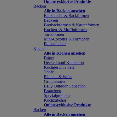
Online-exklusive Produkte
Backen
Alle in Backen ansehen
Backbleche & Backformen
Backsets
Brotbackformen & Kastenformen
Kuchen- & Muffinformen
Tarteformen
Mini-Cocottes & Förmchen
Backzubehör
Kochen
Alle in Kochen ansehen
Bräter
Deckelknopf Kollektion
Kochgeschirr-Sets
Töpfe
Pfannen & Woks
Grillpfannen
BBQ Outdoor Collection
Bratreinen
Spezialprodukte
Kochzubehör
Online-exklusive Produkte
Backen
Alle in Backen ansehen