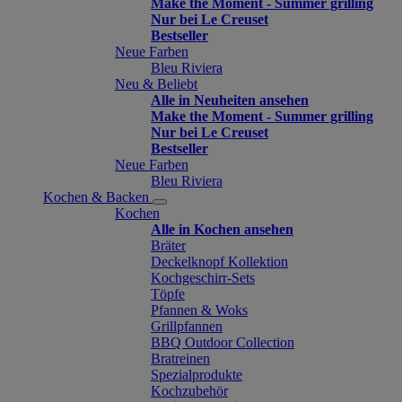
Make the Moment - Summer grilling
Nur bei Le Creuset
Bestseller
Neue Farben
Bleu Riviera
Neu & Beliebt
Alle in Neuheiten ansehen
Make the Moment - Summer grilling
Nur bei Le Creuset
Bestseller
Neue Farben
Bleu Riviera
Kochen & Backen
Kochen
Alle in Kochen ansehen
Bräter
Deckelknopf Kollektion
Kochgeschirr-Sets
Töpfe
Pfannen & Woks
Grillpfannen
BBQ Outdoor Collection
Bratreinen
Spezialprodukte
Kochzubehör