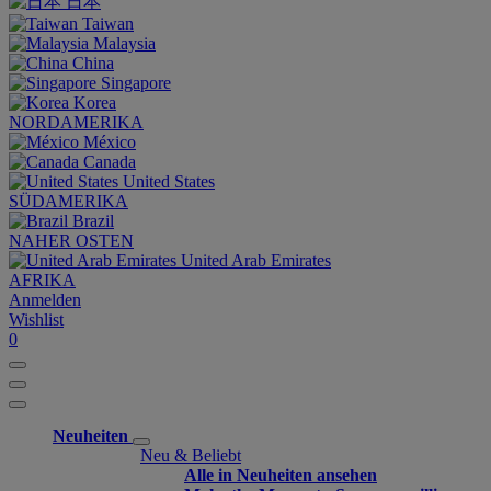
日本
Taiwan
Malaysia
China
Singapore
Korea
NORDAMERIKA
México
Canada
United States
SÜDAMERIKA
Brazil
NAHER OSTEN
United Arab Emirates
AFRIKA
Anmelden
Wishlist
0
Neuheiten
Neu & Beliebt
Alle in Neuheiten ansehen