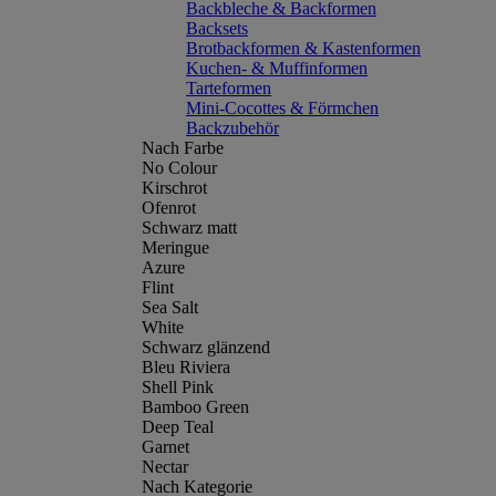
Backbleche & Backformen
Backsets
Brotbackformen & Kastenformen
Kuchen- & Muffinformen
Tarteformen
Mini-Cocottes & Förmchen
Backzubehör
Nach Farbe
No Colour
Kirschrot
Ofenrot
Schwarz matt
Meringue
Azure
Flint
Sea Salt
White
Schwarz glänzend
Bleu Riviera
Shell Pink
Bamboo Green
Deep Teal
Garnet
Nectar
Nach Kategorie