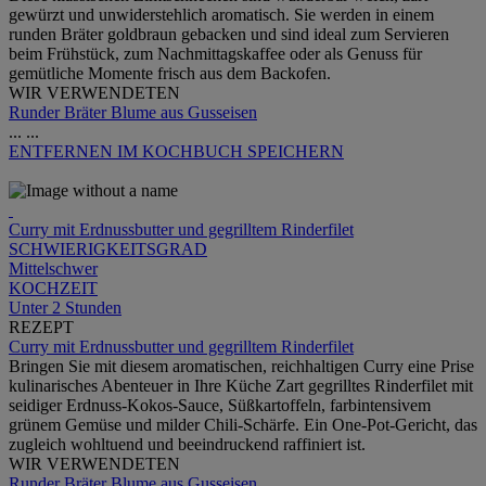
gewürzt und unwiderstehlich aromatisch. Sie werden in einem
runden Bräter goldbraun gebacken und sind ideal zum Servieren
beim Frühstück, zum Nachmittagskaffee oder als Genuss für
gemütliche Momente frisch aus dem Backofen.
WIR VERWENDETEN
Runder Bräter Blume aus Gusseisen
...
...
ENTFERNEN
IM KOCHBUCH SPEICHERN
Curry mit Erdnussbutter und gegrilltem Rinderfilet
SCHWIERIGKEITSGRAD
Mittelschwer
KOCHZEIT
Unter 2 Stunden
REZEPT
Curry mit Erdnussbutter und gegrilltem Rinderfilet
Bringen Sie mit diesem aromatischen, reichhaltigen Curry eine Prise
kulinarisches Abenteuer in Ihre Küche Zart gegrilltes Rinderfilet mit
seidiger Erdnuss-Kokos-Sauce, Süßkartoffeln, farbintensivem
grünem Gemüse und milder Chili-Schärfe. Ein One-Pot-Gericht, das
zugleich wohltuend und beeindruckend raffiniert ist.
WIR VERWENDETEN
Runder Bräter Blume aus Gusseisen