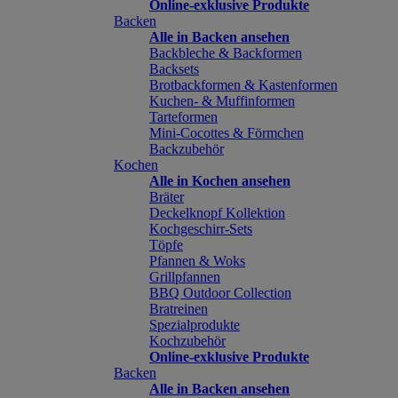
Online-exklusive Produkte
Backen
Alle in Backen ansehen
Backbleche & Backformen
Backsets
Brotbackformen & Kastenformen
Kuchen- & Muffinformen
Tarteformen
Mini-Cocottes & Förmchen
Backzubehör
Kochen
Alle in Kochen ansehen
Bräter
Deckelknopf Kollektion
Kochgeschirr-Sets
Töpfe
Pfannen & Woks
Grillpfannen
BBQ Outdoor Collection
Bratreinen
Spezialprodukte
Kochzubehör
Online-exklusive Produkte
Backen
Alle in Backen ansehen