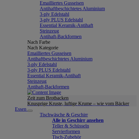
Emailliertes Gusseisen
Antihaftbeschichtetes Aluminium
3-ply Edelstahl
3-ply PLUS Edelstahl
Essential Keramik-Antihaft
Steinzeug
Antihaft-Backformen
Nach Farbe
Nach Kategorie
Emailliertes Gusseisen
Antihaftbeschichtetes Aluminium
3-ply Edelstahl
3-ply PLUS Edelstahl
Essential Keramik-Antihaft
Steinzeug
Antihaft-Backformen
Zeit zum Brotbacken
Knusprige Kruste, luftige Krume – wie vom Bäcker
Essen
Tischwäsche & Geschirr
Alle in Geschirr ansehen
Teller & Schüsseln
Servierformen
Tisch-Zubehör