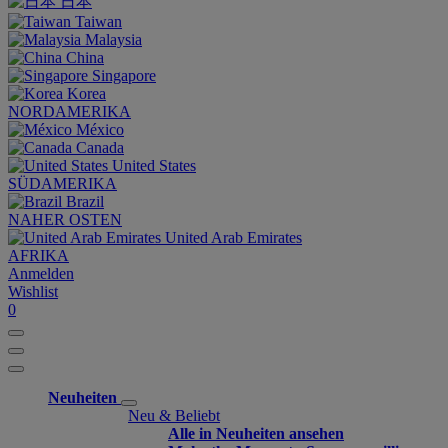
日本
Taiwan
Malaysia
China
Singapore
Korea
NORDAMERIKA
México
Canada
United States
SÜDAMERIKA
Brazil
NAHER OSTEN
United Arab Emirates
AFRIKA
Anmelden
Wishlist
0
Neuheiten
Neu & Beliebt
Alle in Neuheiten ansehen