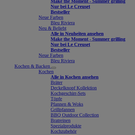
Make the Moment - Summer grilling
Nur bei Le Creuset
Bestseller
Neue Farben
Bleu Riviera
Neu & Beliebt
Alle in Neuheiten ansehen
Make the Moment - Summer grilling
Nur bei Le Creuset
Bestseller
Neue Farben
Bleu Riviera
Kochen & Backen
Kochen
Alle in Kochen ansehen
Bräter
Deckelknopf Kollektion
Kochgeschirr-Sets
Töpfe
Pfannen & Woks
Grillpfannen
BBQ Outdoor Collection
Bratreinen
Spezialprodukte
Kochzubehör