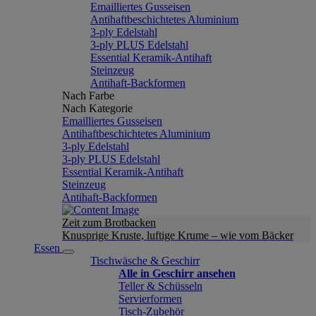
Emailliertes Gusseisen
Antihaftbeschichtetes Aluminium
3-ply Edelstahl
3-ply PLUS Edelstahl
Essential Keramik-Antihaft
Steinzeug
Antihaft-Backformen
Nach Farbe
Nach Kategorie
Emailliertes Gusseisen
Antihaftbeschichtetes Aluminium
3-ply Edelstahl
3-ply PLUS Edelstahl
Essential Keramik-Antihaft
Steinzeug
Antihaft-Backformen
Zeit zum Brotbacken
Knusprige Kruste, luftige Krume – wie vom Bäcker
Essen
Tischwäsche & Geschirr
Alle in Geschirr ansehen
Teller & Schüsseln
Servierformen
Tisch-Zubehör