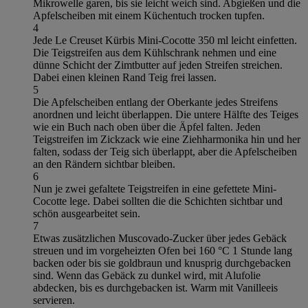
Mikrowelle garen, bis sie leicht weich sind. Abgießen und die
Apfelscheiben mit einem Küchentuch trocken tupfen.
4
Jede Le Creuset Kürbis Mini-Cocotte 350 ml leicht einfetten.
Die Teigstreifen aus dem Kühlschrank nehmen und eine
dünne Schicht der Zimtbutter auf jeden Streifen streichen.
Dabei einen kleinen Rand Teig frei lassen.
5
Die Apfelscheiben entlang der Oberkante jedes Streifens
anordnen und leicht überlappen. Die untere Hälfte des Teiges
wie ein Buch nach oben über die Äpfel falten. Jeden
Teigstreifen im Zickzack wie eine Ziehharmonika hin und her
falten, sodass der Teig sich überlappt, aber die Apfelscheiben
an den Rändern sichtbar bleiben.
6
Nun je zwei gefaltete Teigstreifen in eine gefettete Mini-
Cocotte lege. Dabei sollten die die Schichten sichtbar und
schön ausgearbeitet sein.
7
Etwas zusätzlichen Muscovado-Zucker über jedes Gebäck
streuen und im vorgeheizten Ofen bei 160 °C 1 Stunde lang
backen oder bis sie goldbraun und knusprig durchgebacken
sind. Wenn das Gebäck zu dunkel wird, mit Alufolie
abdecken, bis es durchgebacken ist. Warm mit Vanilleeis
servieren.