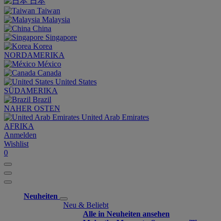
日本
Taiwan
Malaysia
China
Singapore
Korea
NORDAMERIKA
México
Canada
United States
SÜDAMERIKA
Brazil
NAHER OSTEN
United Arab Emirates
AFRIKA
Anmelden
Wishlist
0
Neuheiten
Neu & Beliebt
Alle in Neuheiten ansehen