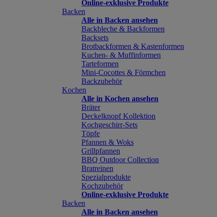
Online-exklusive Produkte
Backen
Alle in Backen ansehen
Backbleche & Backformen
Backsets
Brotbackformen & Kastenformen
Kuchen- & Muffinformen
Tarteformen
Mini-Cocottes & Förmchen
Backzubehör
Kochen
Alle in Kochen ansehen
Bräter
Deckelknopf Kollektion
Kochgeschirr-Sets
Töpfe
Pfannen & Woks
Grillpfannen
BBQ Outdoor Collection
Bratreinen
Spezialprodukte
Kochzubehör
Online-exklusive Produkte
Backen
Alle in Backen ansehen