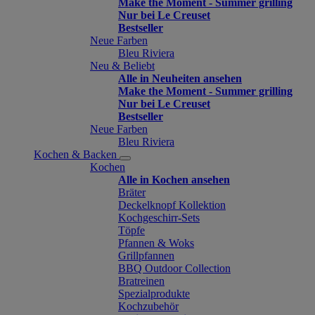
Make the Moment - Summer grilling
Nur bei Le Creuset
Bestseller
Neue Farben
Bleu Riviera
Neu & Beliebt
Alle in Neuheiten ansehen
Make the Moment - Summer grilling
Nur bei Le Creuset
Bestseller
Neue Farben
Bleu Riviera
Kochen & Backen
Kochen
Alle in Kochen ansehen
Bräter
Deckelknopf Kollektion
Kochgeschirr-Sets
Töpfe
Pfannen & Woks
Grillpfannen
BBQ Outdoor Collection
Bratreinen
Spezialprodukte
Kochzubehör