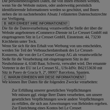
Die personenbezogenen Daten, die von Ihnen erhoben werden,
wenn Sie die Website nutzen, oder anderweitig persönlich
identifizierende Informationen werden so geschützt, und Ihnen
stehen die im nachstehenden
Absatz J
erläuterten Datenschutzrechte
zur Verfügung.
B. WER ERHEBT IHRE INFORMATIONEN?
Die für die Datenverarbeitung verantwortliche Stelle der über die
Website angebotenen eCommerce-Dienste ist Le Creuset GmbH mit
eingetragenem Sitz in Le Creuset GmbH, Einsteinstr. 44, 73230
Kirchheim unter Teck.
Wenn Sie sich für den Erhalt von Werbung von uns entscheiden,
werden Sie Teil der Verbraucherdatenbank des Le Creuset-
Konzerns, die von der Le Creuset Group AG als verantwortliche
Stelle für die Verarbeitung mit eingetragenem Sitz in der
Neuhofstrasse 4, 6340 Baar, Schweiz, verwaltet wird. Der ernannte
Vertreter in der EU ist Le Creuset SL, USt-IdNr. B62153630 mit
Sitz in Paseo de Gracia 9, 2º, 08007 Barcelona, Spanien.
C. WARUM ERHEBEN WIR DIESE INFORMATIONEN?
Wir können Ihre Daten für die folgenden Zwecke verarbeiten:
Zur Erfüllung unserer gesetzlichen Verpflichtungen
Wir müssen ggf. einige Ihrer Daten verarbeiten, um unsere
gesetzlichen Verpflichtungen sowie andere Verpflichtungen
zu erfüllen, die sich aus Anweisungen von Behörden ergeben.
Zur Einrichtung eines Kontos bei Le Creuset