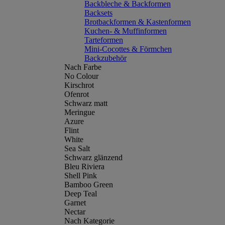
Backbleche & Backformen
Backsets
Brotbackformen & Kastenformen
Kuchen- & Muffinformen
Tarteformen
Mini-Cocottes & Förmchen
Backzubehör
Nach Farbe
No Colour
Kirschrot
Ofenrot
Schwarz matt
Meringue
Azure
Flint
White
Sea Salt
Schwarz glänzend
Bleu Riviera
Shell Pink
Bamboo Green
Deep Teal
Garnet
Nectar
Nach Kategorie