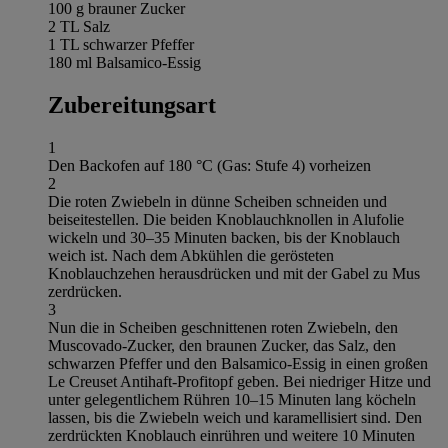
100 g brauner Zucker
2 TL Salz
1 TL schwarzer Pfeffer
180 ml Balsamico-Essig
Zubereitungsart
1
Den Backofen auf 180 °C (Gas: Stufe 4) vorheizen
2
Die roten Zwiebeln in dünne Scheiben schneiden und
beiseitestellen. Die beiden Knoblauchknollen in Alufolie
wickeln und 30–35 Minuten backen, bis der Knoblauch
weich ist. Nach dem Abkühlen die gerösteten
Knoblauchzehen herausdrücken und mit der Gabel zu Mus
zerdrücken.
3
Nun die in Scheiben geschnittenen roten Zwiebeln, den
Muscovado-Zucker, den braunen Zucker, das Salz, den
schwarzen Pfeffer und den Balsamico-Essig in einen großen
Le Creuset Antihaft-Profitopf geben. Bei niedriger Hitze und
unter gelegentlichem Rühren 10–15 Minuten lang köcheln
lassen, bis die Zwiebeln weich und karamellisiert sind. Den
zerdrückten Knoblauch einrühren und weitere 10 Minuten