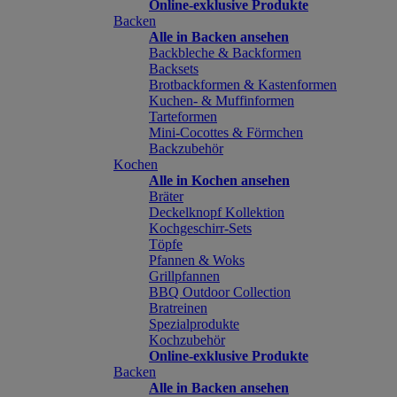
Online-exklusive Produkte
Backen
Alle in Backen ansehen
Backbleche & Backformen
Backsets
Brotbackformen & Kastenformen
Kuchen- & Muffinformen
Tarteformen
Mini-Cocottes & Förmchen
Backzubehör
Kochen
Alle in Kochen ansehen
Bräter
Deckelknopf Kollektion
Kochgeschirr-Sets
Töpfe
Pfannen & Woks
Grillpfannen
BBQ Outdoor Collection
Bratreinen
Spezialprodukte
Kochzubehör
Online-exklusive Produkte
Backen
Alle in Backen ansehen