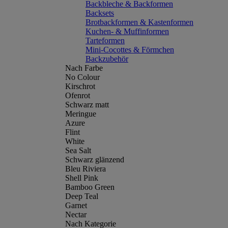
Backbleche & Backformen
Backsets
Brotbackformen & Kastenformen
Kuchen- & Muffinformen
Tarteformen
Mini-Cocottes & Förmchen
Backzubehör
Nach Farbe
No Colour
Kirschrot
Ofenrot
Schwarz matt
Meringue
Azure
Flint
White
Sea Salt
Schwarz glänzend
Bleu Riviera
Shell Pink
Bamboo Green
Deep Teal
Garnet
Nectar
Nach Kategorie