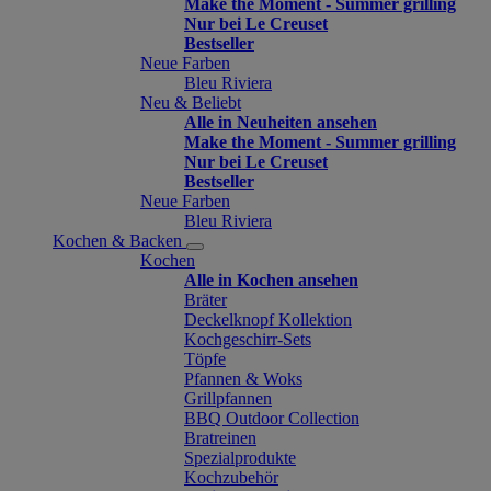
Make the Moment - Summer grilling
Nur bei Le Creuset
Bestseller
Neue Farben
Bleu Riviera
Neu & Beliebt
Alle in Neuheiten ansehen
Make the Moment - Summer grilling
Nur bei Le Creuset
Bestseller
Neue Farben
Bleu Riviera
Kochen & Backen
Kochen
Alle in Kochen ansehen
Bräter
Deckelknopf Kollektion
Kochgeschirr-Sets
Töpfe
Pfannen & Woks
Grillpfannen
BBQ Outdoor Collection
Bratreinen
Spezialprodukte
Kochzubehör