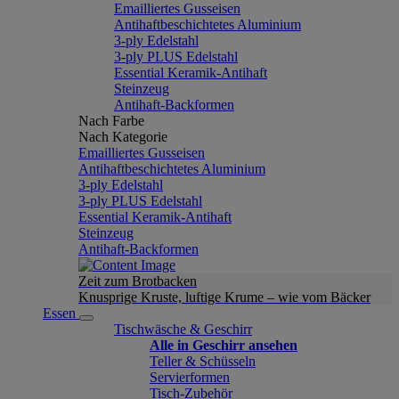
Emailliertes Gusseisen
Antihaftbeschichtetes Aluminium
3-ply Edelstahl
3-ply PLUS Edelstahl
Essential Keramik-Antihaft
Steinzeug
Antihaft-Backformen
Nach Farbe
Nach Kategorie
Emailliertes Gusseisen
Antihaftbeschichtetes Aluminium
3-ply Edelstahl
3-ply PLUS Edelstahl
Essential Keramik-Antihaft
Steinzeug
Antihaft-Backformen
Zeit zum Brotbacken
Knusprige Kruste, luftige Krume – wie vom Bäcker
Essen
Tischwäsche & Geschirr
Alle in Geschirr ansehen
Teller & Schüsseln
Servierformen
Tisch-Zubehör