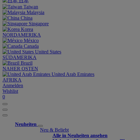
日本
Taiwan
Malaysia
China
Singapore
Korea
NORDAMERIKA
México
Canada
United States
SÜDAMERIKA
Brazil
NAHER OSTEN
United Arab Emirates
AFRIKA
Anmelden
Wishlist
0
Neuheiten
Neu & Beliebt
Alle in Neuheiten ansehen