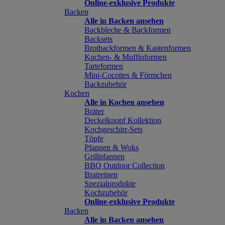
Online-exklusive Produkte
Backen
Alle in Backen ansehen
Backbleche & Backformen
Backsets
Brotbackformen & Kastenformen
Kuchen- & Muffinformen
Tarteformen
Mini-Cocottes & Förmchen
Backzubehör
Kochen
Alle in Kochen ansehen
Bräter
Deckelknopf Kollektion
Kochgeschirr-Sets
Töpfe
Pfannen & Woks
Grillpfannen
BBQ Outdoor Collection
Bratreinen
Spezialprodukte
Kochzubehör
Online-exklusive Produkte
Backen
Alle in Backen ansehen