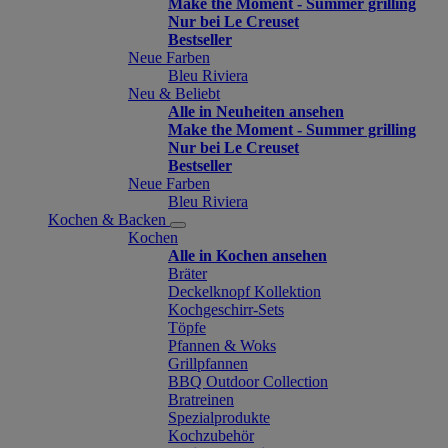
Make the Moment - Summer grilling
Nur bei Le Creuset
Bestseller
Neue Farben
Bleu Riviera
Neu & Beliebt
Alle in Neuheiten ansehen
Make the Moment - Summer grilling
Nur bei Le Creuset
Bestseller
Neue Farben
Bleu Riviera
Kochen & Backen
Kochen
Alle in Kochen ansehen
Bräter
Deckelknopf Kollektion
Kochgeschirr-Sets
Töpfe
Pfannen & Woks
Grillpfannen
BBQ Outdoor Collection
Bratreinen
Spezialprodukte
Kochzubehör