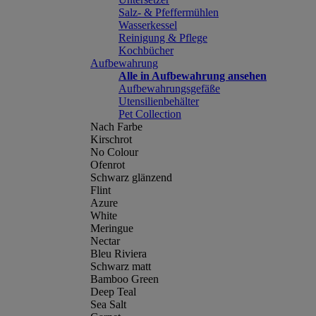
Salz- & Pfeffermühlen
Wasserkessel
Reinigung & Pflege
Kochbücher
Aufbewahrung
Alle in Aufbewahrung ansehen
Aufbewahrungsgefäße
Utensilienbehälter
Pet Collection
Nach Farbe
Kirschrot
No Colour
Ofenrot
Schwarz glänzend
Flint
Azure
White
Meringue
Nectar
Bleu Riviera
Schwarz matt
Bamboo Green
Deep Teal
Sea Salt