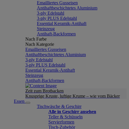
Emailliertes Gusseisen
Antihaftbeschichtetes Aluminium
3-ply Edelstahl
3-ply PLUS Edelstahl
Essential Keramik-Antihaft
Steinzeug
Antihaft-Backformen
Nach Farbe
Nach Kategorie
Emailliertes Gusseisen
Antihaftbeschichtetes Aluminium
3-ply Edelstahl
3-ply PLUS Edelstahl
Essential Keramik-Antihaft
Steinzeug
Antihaft-Backformen
Zeit zum Brotbacken
Knusprige Kruste, luftige Krume – wie vom Bäcker
Essen
Tischwäsche & Geschirr
Alle in Geschirr ansehen
Teller & Schüsseln
Servierformen
Tisch-Zubehör