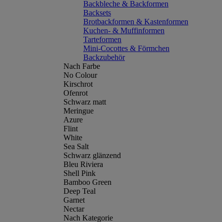
Backbleche & Backformen
Backsets
Brotbackformen & Kastenformen
Kuchen- & Muffinformen
Tarteformen
Mini-Cocottes & Förmchen
Backzubehör
Nach Farbe
No Colour
Kirschrot
Ofenrot
Schwarz matt
Meringue
Azure
Flint
White
Sea Salt
Schwarz glänzend
Bleu Riviera
Shell Pink
Bamboo Green
Deep Teal
Garnet
Nectar
Nach Kategorie