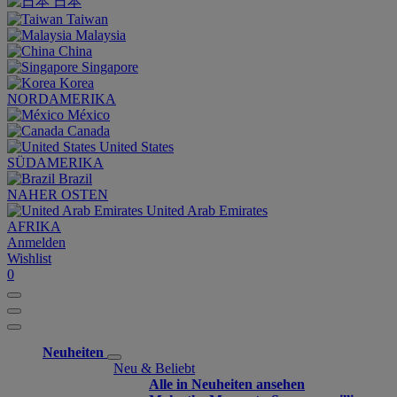
日本
Taiwan
Malaysia
China
Singapore
Korea
NORDAMERIKA
México
Canada
United States
SÜDAMERIKA
Brazil
NAHER OSTEN
United Arab Emirates
AFRIKA
Anmelden
Wishlist
0
Neuheiten
Neu & Beliebt
Alle in Neuheiten ansehen