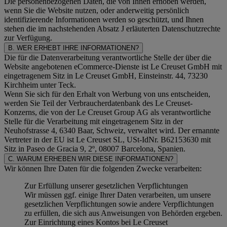
Die personenbezogenen Daten, die von Ihnen erhoben werden,
wenn Sie die Website nutzen, oder anderweitig persönlich
identifizierende Informationen werden so geschützt, und Ihnen
stehen die im nachstehenden
Absatz J
erläuterten Datenschutzrechte
zur Verfügung.
B. WER ERHEBT IHRE INFORMATIONEN?
Die für die Datenverarbeitung verantwortliche Stelle der über die
Website angebotenen eCommerce-Dienste ist Le Creuset GmbH mit
eingetragenem Sitz in Le Creuset GmbH, Einsteinstr. 44, 73230
Kirchheim unter Teck.
Wenn Sie sich für den Erhalt von Werbung von uns entscheiden,
werden Sie Teil der Verbraucherdatenbank des Le Creuset-
Konzerns, die von der Le Creuset Group AG als verantwortliche
Stelle für die Verarbeitung mit eingetragenem Sitz in der
Neuhofstrasse 4, 6340 Baar, Schweiz, verwaltet wird. Der ernannte
Vertreter in der EU ist Le Creuset SL, USt-IdNr. B62153630 mit
Sitz in Paseo de Gracia 9, 2º, 08007 Barcelona, Spanien.
C. WARUM ERHEBEN WIR DIESE INFORMATIONEN?
Wir können Ihre Daten für die folgenden Zwecke verarbeiten:
Zur Erfüllung unserer gesetzlichen Verpflichtungen
Wir müssen ggf. einige Ihrer Daten verarbeiten, um unsere
gesetzlichen Verpflichtungen sowie andere Verpflichtungen
zu erfüllen, die sich aus Anweisungen von Behörden ergeben.
Zur Einrichtung eines Kontos bei Le Creuset