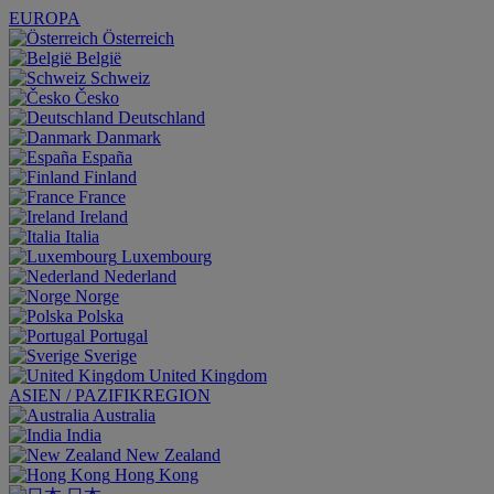
EUROPA
Österreich
België
Schweiz
Česko
Deutschland
Danmark
España
Finland
France
Ireland
Italia
Luxembourg
Nederland
Norge
Polska
Portugal
Sverige
United Kingdom
ASIEN / PAZIFIKREGION
Australia
India
New Zealand
Hong Kong