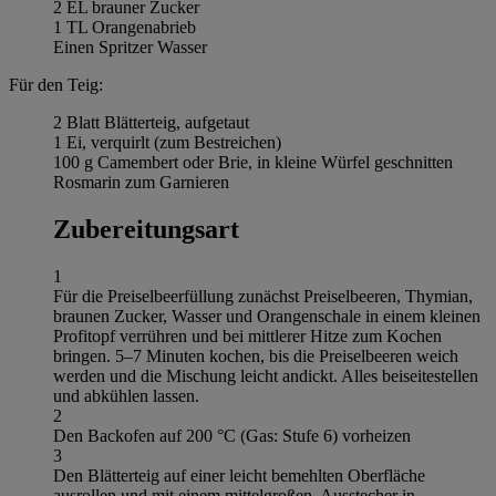
2 EL brauner Zucker
1 TL Orangenabrieb
Einen Spritzer Wasser
Für den Teig:
2 Blatt Blätterteig, aufgetaut
1 Ei, verquirlt (zum Bestreichen)
100 g Camembert oder Brie, in kleine Würfel geschnitten
Rosmarin zum Garnieren
Zubereitungsart
1
Für die Preiselbeerfüllung zunächst Preiselbeeren, Thymian,
braunen Zucker, Wasser und Orangenschale in einem kleinen
Profitopf verrühren und bei mittlerer Hitze zum Kochen
bringen. 5–7 Minuten kochen, bis die Preiselbeeren weich
werden und die Mischung leicht andickt. Alles beiseitestellen
und abkühlen lassen.
2
Den Backofen auf 200 °C (Gas: Stufe 6) vorheizen
3
Den Blätterteig auf einer leicht bemehlten Oberfläche
ausrollen und mit einem mittelgroßen, Ausstecher in