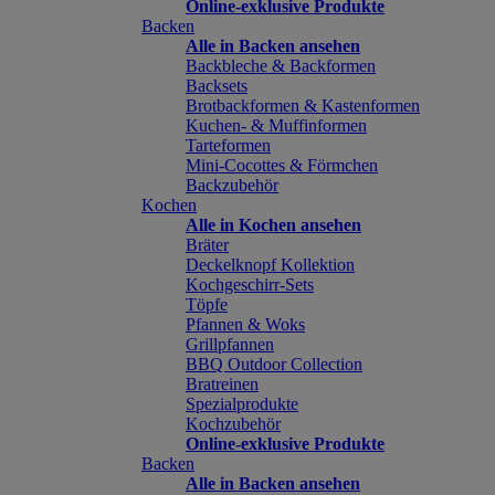
Online-exklusive Produkte
Backen
Alle in Backen ansehen
Backbleche & Backformen
Backsets
Brotbackformen & Kastenformen
Kuchen- & Muffinformen
Tarteformen
Mini-Cocottes & Förmchen
Backzubehör
Kochen
Alle in Kochen ansehen
Bräter
Deckelknopf Kollektion
Kochgeschirr-Sets
Töpfe
Pfannen & Woks
Grillpfannen
BBQ Outdoor Collection
Bratreinen
Spezialprodukte
Kochzubehör
Online-exklusive Produkte
Backen
Alle in Backen ansehen