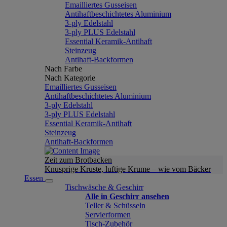
Emailliertes Gusseisen
Antihaftbeschichtetes Aluminium
3-ply Edelstahl
3-ply PLUS Edelstahl
Essential Keramik-Antihaft
Steinzeug
Antihaft-Backformen
Nach Farbe
Nach Kategorie
Emailliertes Gusseisen
Antihaftbeschichtetes Aluminium
3-ply Edelstahl
3-ply PLUS Edelstahl
Essential Keramik-Antihaft
Steinzeug
Antihaft-Backformen
Zeit zum Brotbacken
Knusprige Kruste, luftige Krume – wie vom Bäcker
Essen
Tischwäsche & Geschirr
Alle in Geschirr ansehen
Teller & Schüsseln
Servierformen
Tisch-Zubehör