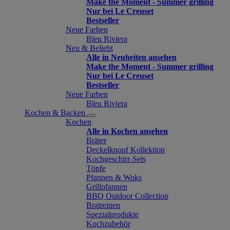
Make the Moment - Summer grilling
Nur bei Le Creuset
Bestseller
Neue Farben
Bleu Riviera
Neu & Beliebt
Alle in Neuheiten ansehen
Make the Moment - Summer grilling
Nur bei Le Creuset
Bestseller
Neue Farben
Bleu Riviera
Kochen & Backen
Kochen
Alle in Kochen ansehen
Bräter
Deckelknopf Kollektion
Kochgeschirr-Sets
Töpfe
Pfannen & Woks
Grillpfannen
BBQ Outdoor Collection
Bratreinen
Spezialprodukte
Kochzubehör