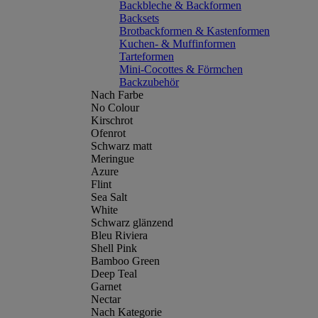
Backbleche & Backformen
Backsets
Brotbackformen & Kastenformen
Kuchen- & Muffinformen
Tarteformen
Mini-Cocottes & Förmchen
Backzubehör
Nach Farbe
No Colour
Kirschrot
Ofenrot
Schwarz matt
Meringue
Azure
Flint
Sea Salt
White
Schwarz glänzend
Bleu Riviera
Shell Pink
Bamboo Green
Deep Teal
Garnet
Nectar
Nach Kategorie