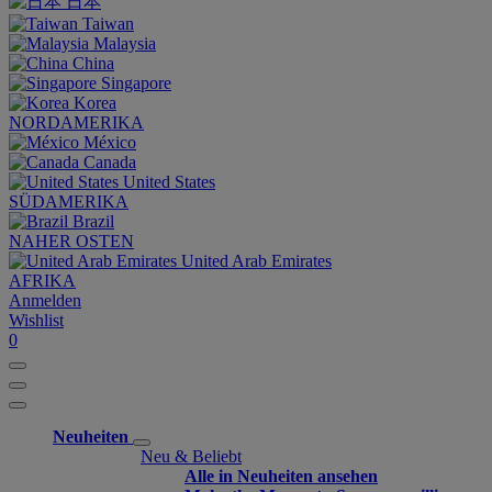
日本
Taiwan
Malaysia
China
Singapore
Korea
NORDAMERIKA
México
Canada
United States
SÜDAMERIKA
Brazil
NAHER OSTEN
United Arab Emirates
AFRIKA
Anmelden
Wishlist
0
Neuheiten
Neu & Beliebt
Alle in Neuheiten ansehen