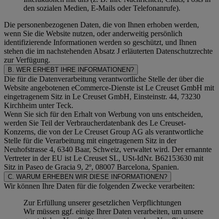
den sozialen Medien, E-Mails oder Telefonanrufe).
Die personenbezogenen Daten, die von Ihnen erhoben werden,
wenn Sie die Website nutzen, oder anderweitig persönlich
identifizierende Informationen werden so geschützt, und Ihnen
stehen die im nachstehenden
Absatz J
erläuterten Datenschutzrechte
zur Verfügung.
B. WER ERHEBT IHRE INFORMATIONEN?
Die für die Datenverarbeitung verantwortliche Stelle der über die
Website angebotenen eCommerce-Dienste ist Le Creuset GmbH mit
eingetragenem Sitz in Le Creuset GmbH, Einsteinstr. 44, 73230
Kirchheim unter Teck.
Wenn Sie sich für den Erhalt von Werbung von uns entscheiden,
werden Sie Teil der Verbraucherdatenbank des Le Creuset-
Konzerns, die von der Le Creuset Group AG als verantwortliche
Stelle für die Verarbeitung mit eingetragenem Sitz in der
Neuhofstrasse 4, 6340 Baar, Schweiz, verwaltet wird. Der ernannte
Vertreter in der EU ist Le Creuset SL, USt-IdNr. B62153630 mit
Sitz in Paseo de Gracia 9, 2º, 08007 Barcelona, Spanien.
C. WARUM ERHEBEN WIR DIESE INFORMATIONEN?
Wir können Ihre Daten für die folgenden Zwecke verarbeiten:
Zur Erfüllung unserer gesetzlichen Verpflichtungen
Wir müssen ggf. einige Ihrer Daten verarbeiten, um unsere