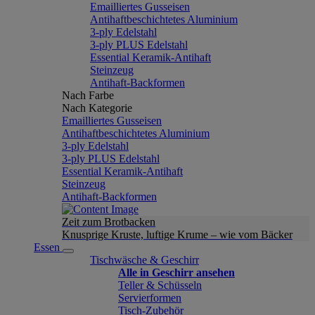
Emailliertes Gusseisen
Antihaftbeschichtetes Aluminium
3-ply Edelstahl
3-ply PLUS Edelstahl
Essential Keramik-Antihaft
Steinzeug
Antihaft-Backformen
Nach Farbe
Nach Kategorie
Emailliertes Gusseisen
Antihaftbeschichtetes Aluminium
3-ply Edelstahl
3-ply PLUS Edelstahl
Essential Keramik-Antihaft
Steinzeug
Antihaft-Backformen
Zeit zum Brotbacken
Knusprige Kruste, luftige Krume – wie vom Bäcker
Essen
Tischwäsche & Geschirr
Alle in Geschirr ansehen
Teller & Schüsseln
Servierformen
Tisch-Zubehör