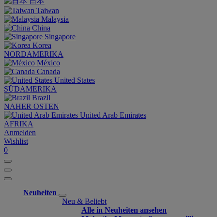
日本
Taiwan
Malaysia
China
Singapore
Korea
NORDAMERIKA
México
Canada
United States
SÜDAMERIKA
Brazil
NAHER OSTEN
United Arab Emirates
AFRIKA
Anmelden
Wishlist
0
Neuheiten
Neu & Beliebt
Alle in Neuheiten ansehen