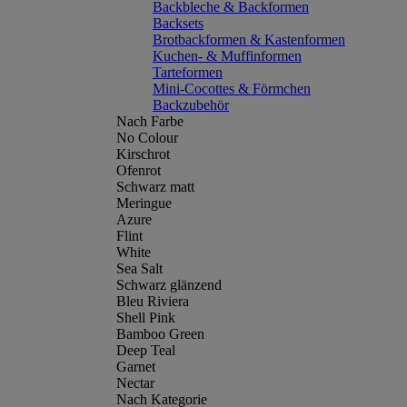
Backbleche & Backformen
Backsets
Brotbackformen & Kastenformen
Kuchen- & Muffinformen
Tarteformen
Mini-Cocottes & Förmchen
Backzubehör
Nach Farbe
No Colour
Kirschrot
Ofenrot
Schwarz matt
Meringue
Azure
Flint
White
Sea Salt
Schwarz glänzend
Bleu Riviera
Shell Pink
Bamboo Green
Deep Teal
Garnet
Nectar
Nach Kategorie