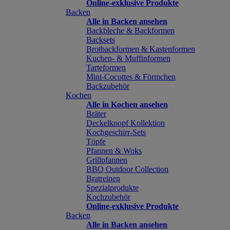
Online-exklusive Produkte
Backen
Alle in Backen ansehen
Backbleche & Backformen
Backsets
Brotbackformen & Kastenformen
Kuchen- & Muffinformen
Tarteformen
Mini-Cocottes & Förmchen
Backzubehör
Kochen
Alle in Kochen ansehen
Bräter
Deckelknopf Kollektion
Kochgeschirr-Sets
Töpfe
Pfannen & Woks
Grillpfannen
BBQ Outdoor Collection
Bratreinen
Spezialprodukte
Kochzubehör
Online-exklusive Produkte
Backen
Alle in Backen ansehen