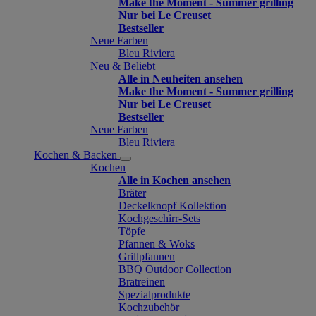
Make the Moment - Summer grilling
Nur bei Le Creuset
Bestseller
Neue Farben
Bleu Riviera
Neu & Beliebt
Alle in Neuheiten ansehen
Make the Moment - Summer grilling
Nur bei Le Creuset
Bestseller
Neue Farben
Bleu Riviera
Kochen & Backen
Kochen
Alle in Kochen ansehen
Bräter
Deckelknopf Kollektion
Kochgeschirr-Sets
Töpfe
Pfannen & Woks
Grillpfannen
BBQ Outdoor Collection
Bratreinen
Spezialprodukte
Kochzubehör