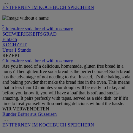
...
...
ENTFERNEN
IM KOCHBUCH SPEICHERN
Gluten-free soda bread with rosemary
SCHWIERIGKEITSGRAD
Einfach
KOCHZEIT
Unter 1 Stunde
REZEPT
Gluten-free soda bread with rosemary
Are you in need of a delicious, homemade, gluten free bread in a
hurry? Then gluten-free soda bread is the perfect choice! Soda bread
has the advantage of not needing to rise. Instead, it’s the baking soda
and baking powder that make the bread rise in the oven. This means
that in less than 10 minutes your dough will be ready to bake, and
before you know it, you will have a loaf that is soft and smells
amazing. It pairs perfectly with tapas, served as a side dish, or if it’s
time to treat yourself with something delicious without the hassle.
WIR VERWENDETEN
Runder Bräter aus Gusseisen
...
...
ENTFERNEN
IM KOCHBUCH SPEICHERN