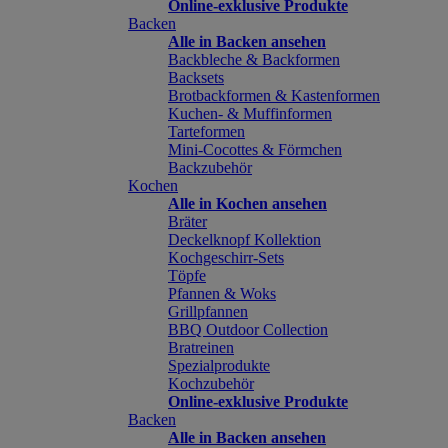
Online-exklusive Produkte
Backen
Alle in Backen ansehen
Backbleche & Backformen
Backsets
Brotbackformen & Kastenformen
Kuchen- & Muffinformen
Tarteformen
Mini-Cocottes & Förmchen
Backzubehör
Kochen
Alle in Kochen ansehen
Bräter
Deckelknopf Kollektion
Kochgeschirr-Sets
Töpfe
Pfannen & Woks
Grillpfannen
BBQ Outdoor Collection
Bratreinen
Spezialprodukte
Kochzubehör
Online-exklusive Produkte
Backen
Alle in Backen ansehen