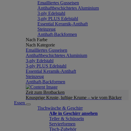
Emailliertes Gusseisen
Antihaftbeschichtetes Aluminium
3-ply Edelstahl
3-ply PLUS Edelstahl
Essential Keramik-Antihaft
Steinzeug
Antihaft-Backformen
Nach Farbe
Nach Kategorie
Emailliertes Gusseisen
Antihaftbeschichtetes Aluminium
3-ply Edelstahl
3-ply PLUS Edelstahl
Essential Keramik-Antihaft
Steinzeug
Antihaft-Backformen
Zeit zum Brotbacken
Knusprige Kruste, luftige Krume – wie vom Bäcker
Essen
Tischwäsche & Geschirr
Alle in Geschirr ansehen
Teller & Schüsseln
Servierformen
Tisch-Zubehör