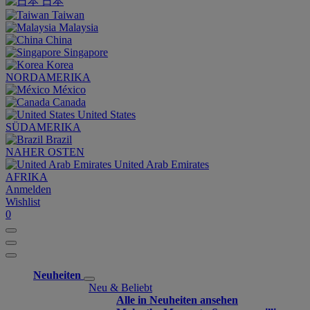
日本
Taiwan
Malaysia
China
Singapore
Korea
NORDAMERIKA
México
Canada
United States
SÜDAMERIKA
Brazil
NAHER OSTEN
United Arab Emirates
AFRIKA
Anmelden
Wishlist
0
Neuheiten
Neu & Beliebt
Alle in Neuheiten ansehen