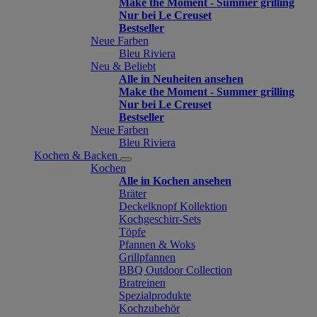
Make the Moment - Summer grilling
Nur bei Le Creuset
Bestseller
Neue Farben
Bleu Riviera
Neu & Beliebt
Alle in Neuheiten ansehen
Make the Moment - Summer grilling
Nur bei Le Creuset
Bestseller
Neue Farben
Bleu Riviera
Kochen & Backen
Kochen
Alle in Kochen ansehen
Bräter
Deckelknopf Kollektion
Kochgeschirr-Sets
Töpfe
Pfannen & Woks
Grillpfannen
BBQ Outdoor Collection
Bratreinen
Spezialprodukte
Kochzubehör