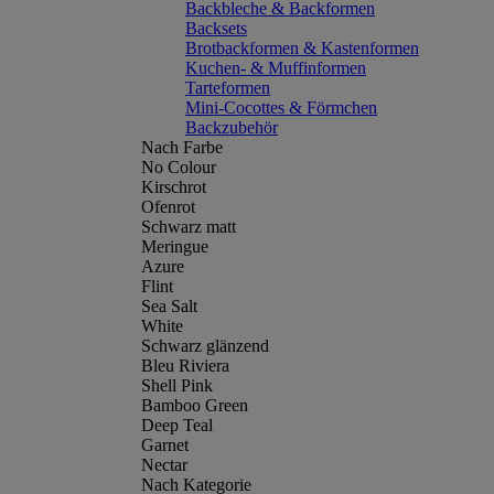
Backbleche & Backformen
Backsets
Brotbackformen & Kastenformen
Kuchen- & Muffinformen
Tarteformen
Mini-Cocottes & Förmchen
Backzubehör
Nach Farbe
No Colour
Kirschrot
Ofenrot
Schwarz matt
Meringue
Azure
Flint
Sea Salt
White
Schwarz glänzend
Bleu Riviera
Shell Pink
Bamboo Green
Deep Teal
Garnet
Nectar
Nach Kategorie