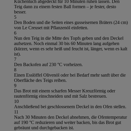
Küchentuch abgedeckt für 10 Minuten ruhen lassen. Den
Teig dann zu einem festen Ball formen – je fester, desto
besser.
5
Den Boden und die Seiten eines gusseisernen Bräters (24 cm)
von Le Creuset mit Pflanzenöl einfetten.
6
Nun den Teig in die Mitte des Topfs geben und den Deckel
aufsetzen. Noch einmal 30 bis 60 Minuten lang aufgehen
(kürzer, wenn es sehr heiß und feucht ist, länger, wenn es kalt
ist).
7
Den Backofen auf 230 °C vorheizen.
8
Einen Esslöffel Olivenöl oder bei Bedarf mehr sanft über die
Oberfläche des Teigs reiben.
9
Das Brot mit einem scharfen Messer Kreuzförmig oder
rautenförmig einschneiden und mit Salz bestreuen.
10
Anschließend bei geschlossenem Deckel in den Ofen stellen.
11
Nach 30 Minuten den Deckel abnehmen, die Ofentemperatur
auf 190 °C reduzieren und weiter backen, bis das Brot gut
gebräunt und durchgebacken ist.