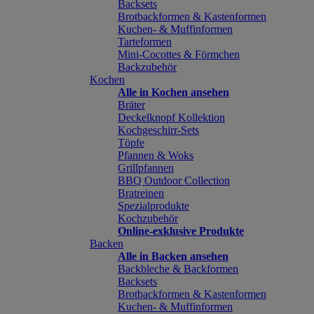
Backsets
Brotbackformen & Kastenformen
Kuchen- & Muffinformen
Tarteformen
Mini-Cocottes & Förmchen
Backzubehör
Kochen
Alle in Kochen ansehen
Bräter
Deckelknopf Kollektion
Kochgeschirr-Sets
Töpfe
Pfannen & Woks
Grillpfannen
BBQ Outdoor Collection
Bratreinen
Spezialprodukte
Kochzubehör
Online-exklusive Produkte
Backen
Alle in Backen ansehen
Backbleche & Backformen
Backsets
Brotbackformen & Kastenformen
Kuchen- & Muffinformen