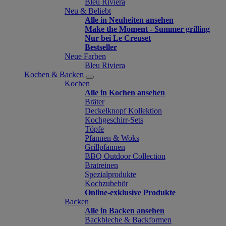
Bleu Riviera
Neu & Beliebt
Alle in Neuheiten ansehen
Make the Moment - Summer grilling
Nur bei Le Creuset
Bestseller
Neue Farben
Bleu Riviera
Kochen & Backen
Kochen
Alle in Kochen ansehen
Bräter
Deckelknopf Kollektion
Kochgeschirr-Sets
Töpfe
Pfannen & Woks
Grillpfannen
BBQ Outdoor Collection
Bratreinen
Spezialprodukte
Kochzubehör
Online-exklusive Produkte
Backen
Alle in Backen ansehen
Backbleche & Backformen