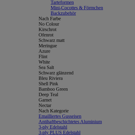
Tarteformen
Mini-Cocottes & Förmchen
Backzubehör
Nach Farbe
No Colour
Kirschrot
Ofenrot
Schwarz matt
Meringue
Azure
Flint
White
Sea Salt
Schwarz glänzend
Bleu Riviera
Shell Pink
Bamboo Green
Deep Teal
Garnet
Nectar
Nach Kategorie
Emailliertes Gusseisen
Antihaftbeschichtetes Aluminium
3-ply Edelstahl
3-ply PLUS Edelstahl