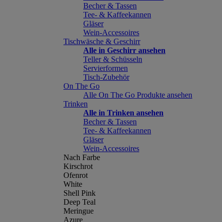
Becher & Tassen
Tee- & Kaffeekannen
Gläser
Wein-Accessoires
Tischwäsche & Geschirr
Alle in Geschirr ansehen
Teller & Schüsseln
Servierformen
Tisch-Zubehör
On The Go
Alle On The Go Produkte ansehen
Trinken
Alle in Trinken ansehen
Becher & Tassen
Tee- & Kaffeekannen
Gläser
Wein-Accessoires
Nach Farbe
Kirschrot
Ofenrot
White
Shell Pink
Deep Teal
Meringue
Azure