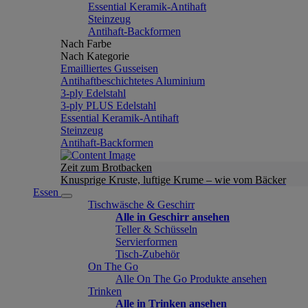
Essential Keramik-Antihaft
Steinzeug
Antihaft-Backformen
Nach Farbe
Nach Kategorie
Emailliertes Gusseisen
Antihaftbeschichtetes Aluminium
3-ply Edelstahl
3-ply PLUS Edelstahl
Essential Keramik-Antihaft
Steinzeug
Antihaft-Backformen
Zeit zum Brotbacken
Knusprige Kruste, luftige Krume – wie vom Bäcker
Essen
Tischwäsche & Geschirr
Alle in Geschirr ansehen
Teller & Schüsseln
Servierformen
Tisch-Zubehör
On The Go
Alle On The Go Produkte ansehen
Trinken
Alle in Trinken ansehen