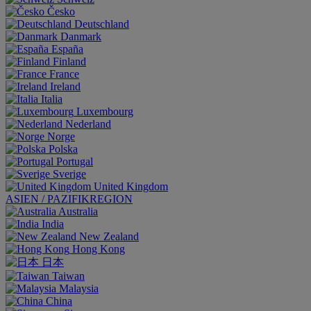
Česko
Deutschland
Danmark
España
Finland
France
Ireland
Italia
Luxembourg
Nederland
Norge
Polska
Portugal
Sverige
United Kingdom
ASIEN / PAZIFIKREGION
Australia
India
New Zealand
Hong Kong
日本
Taiwan
Malaysia
China