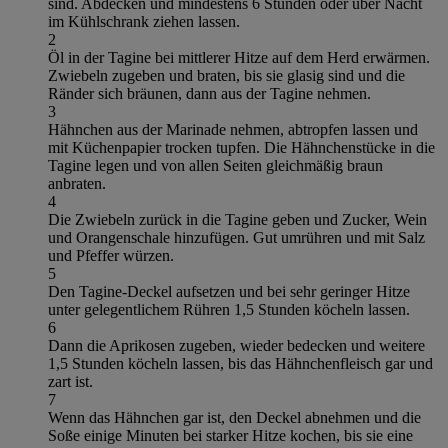
sind. Abdecken und mindestens 6 Stunden oder über Nacht
im Kühlschrank ziehen lassen.
2
Öl in der Tagine bei mittlerer Hitze auf dem Herd erwärmen.
Zwiebeln zugeben und braten, bis sie glasig sind und die
Ränder sich bräunen, dann aus der Tagine nehmen.
3
Hähnchen aus der Marinade nehmen, abtropfen lassen und
mit Küchenpapier trocken tupfen. Die Hähnchenstücke in die
Tagine legen und von allen Seiten gleichmäßig braun
anbraten.
4
Die Zwiebeln zurück in die Tagine geben und Zucker, Wein
und Orangenschale hinzufügen. Gut umrühren und mit Salz
und Pfeffer würzen.
5
Den Tagine-Deckel aufsetzen und bei sehr geringer Hitze
unter gelegentlichem Rühren 1,5 Stunden köcheln lassen.
6
Dann die Aprikosen zugeben, wieder bedecken und weitere
1,5 Stunden köcheln lassen, bis das Hähnchenfleisch gar und
zart ist.
7
Wenn das Hähnchen gar ist, den Deckel abnehmen und die
Soße einige Minuten bei starker Hitze kochen, bis sie eine