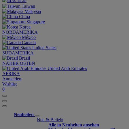
日本
Taiwan
Malaysia
China
Singapore
Korea
NORDAMERIKA
México
Canada
United States
SÜDAMERIKA
Brazil
NAHER OSTEN
United Arab Emirates
AFRIKA
Anmelden
Wishlist
0
Neuheiten
Neu & Beliebt
Alle in Neuheiten ansehen