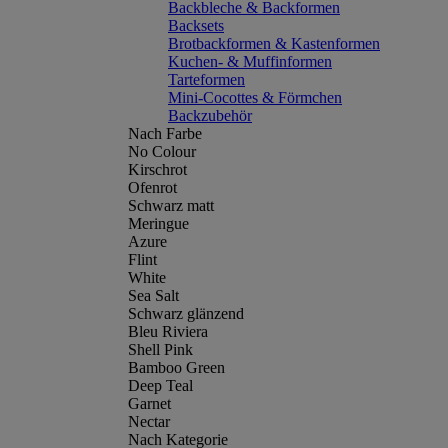
Backbleche & Backformen
Backsets
Brotbackformen & Kastenformen
Kuchen- & Muffinformen
Tarteformen
Mini-Cocottes & Förmchen
Backzubehör
Nach Farbe
No Colour
Kirschrot
Ofenrot
Schwarz matt
Meringue
Azure
Flint
White
Sea Salt
Schwarz glänzend
Bleu Riviera
Shell Pink
Bamboo Green
Deep Teal
Garnet
Nectar
Nach Kategorie