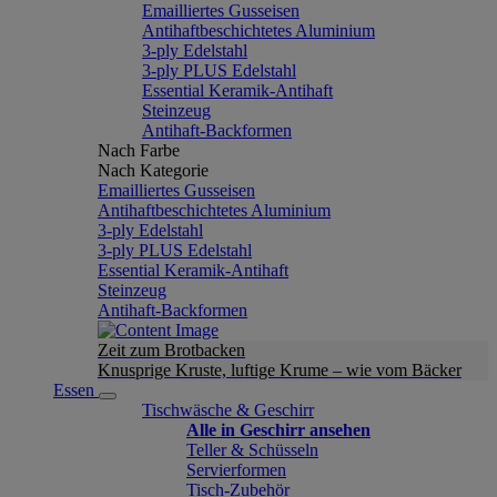
Emailliertes Gusseisen
Antihaftbeschichtetes Aluminium
3-ply Edelstahl
3-ply PLUS Edelstahl
Essential Keramik-Antihaft
Steinzeug
Antihaft-Backformen
Nach Farbe
Nach Kategorie
Emailliertes Gusseisen
Antihaftbeschichtetes Aluminium
3-ply Edelstahl
3-ply PLUS Edelstahl
Essential Keramik-Antihaft
Steinzeug
Antihaft-Backformen
Zeit zum Brotbacken
Knusprige Kruste, luftige Krume – wie vom Bäcker
Essen
Tischwäsche & Geschirr
Alle in Geschirr ansehen
Teller & Schüsseln
Servierformen
Tisch-Zubehör