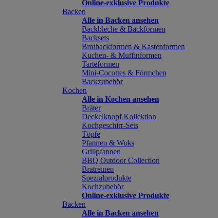
Online-exklusive Produkte
Backen
Alle in Backen ansehen
Backbleche & Backformen
Backsets
Brotbackformen & Kastenformen
Kuchen- & Muffinformen
Tarteformen
Mini-Cocottes & Förmchen
Backzubehör
Kochen
Alle in Kochen ansehen
Bräter
Deckelknopf Kollektion
Kochgeschirr-Sets
Töpfe
Pfannen & Woks
Grillpfannen
BBQ Outdoor Collection
Bratreinen
Spezialprodukte
Kochzubehör
Online-exklusive Produkte
Backen
Alle in Backen ansehen