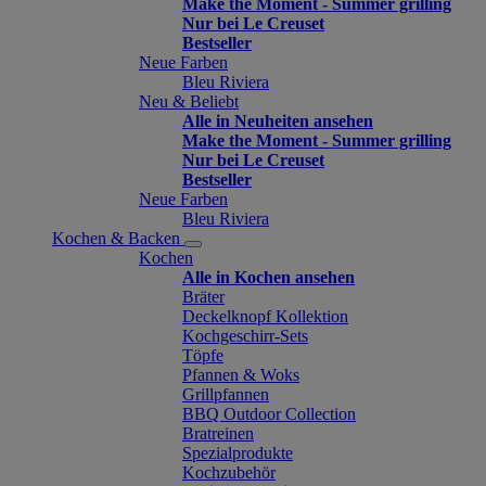
Make the Moment - Summer grilling
Nur bei Le Creuset
Bestseller
Neue Farben
Bleu Riviera
Neu & Beliebt
Alle in Neuheiten ansehen
Make the Moment - Summer grilling
Nur bei Le Creuset
Bestseller
Neue Farben
Bleu Riviera
Kochen & Backen
Kochen
Alle in Kochen ansehen
Bräter
Deckelknopf Kollektion
Kochgeschirr-Sets
Töpfe
Pfannen & Woks
Grillpfannen
BBQ Outdoor Collection
Bratreinen
Spezialprodukte
Kochzubehör