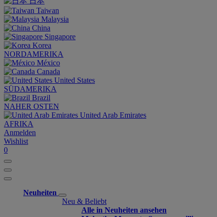
日本
Taiwan
Malaysia
China
Singapore
Korea
NORDAMERIKA
México
Canada
United States
SÜDAMERIKA
Brazil
NAHER OSTEN
United Arab Emirates
AFRIKA
Anmelden
Wishlist
0
Neuheiten
Neu & Beliebt
Alle in Neuheiten ansehen