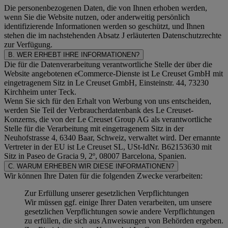
Die personenbezogenen Daten, die von Ihnen erhoben werden,
wenn Sie die Website nutzen, oder anderweitig persönlich
identifizierende Informationen werden so geschützt, und Ihnen
stehen die im nachstehenden
Absatz J
erläuterten Datenschutzrechte
zur Verfügung.
B. WER ERHEBT IHRE INFORMATIONEN?
Die für die Datenverarbeitung verantwortliche Stelle der über die
Website angebotenen eCommerce-Dienste ist Le Creuset GmbH mit
eingetragenem Sitz in Le Creuset GmbH, Einsteinstr. 44, 73230
Kirchheim unter Teck.
Wenn Sie sich für den Erhalt von Werbung von uns entscheiden,
werden Sie Teil der Verbraucherdatenbank des Le Creuset-
Konzerns, die von der Le Creuset Group AG als verantwortliche
Stelle für die Verarbeitung mit eingetragenem Sitz in der
Neuhofstrasse 4, 6340 Baar, Schweiz, verwaltet wird. Der ernannte
Vertreter in der EU ist Le Creuset SL, USt-IdNr. B62153630 mit
Sitz in Paseo de Gracia 9, 2º, 08007 Barcelona, Spanien.
C. WARUM ERHEBEN WIR DIESE INFORMATIONEN?
Wir können Ihre Daten für die folgenden Zwecke verarbeiten:
Zur Erfüllung unserer gesetzlichen Verpflichtungen
Wir müssen ggf. einige Ihrer Daten verarbeiten, um unsere
gesetzlichen Verpflichtungen sowie andere Verpflichtungen
zu erfüllen, die sich aus Anweisungen von Behörden ergeben.