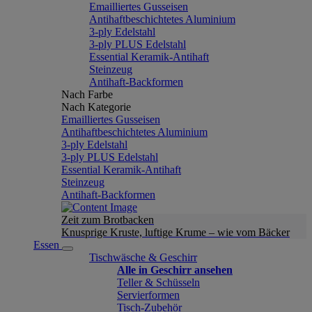
Emailliertes Gusseisen
Antihaftbeschichtetes Aluminium
3-ply Edelstahl
3-ply PLUS Edelstahl
Essential Keramik-Antihaft
Steinzeug
Antihaft-Backformen
Nach Farbe
Nach Kategorie
Emailliertes Gusseisen
Antihaftbeschichtetes Aluminium
3-ply Edelstahl
3-ply PLUS Edelstahl
Essential Keramik-Antihaft
Steinzeug
Antihaft-Backformen
Zeit zum Brotbacken
Knusprige Kruste, luftige Krume – wie vom Bäcker
Essen
Tischwäsche & Geschirr
Alle in Geschirr ansehen
Teller & Schüsseln
Servierformen
Tisch-Zubehör