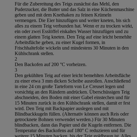
Für die Zubereitung des Teigs zunächst das Mehl, den
Puderzucker, die Butter und das Salz in eine Küchenmaschine
geben und mit dem Knethaken zu feinen Krümeln
vermengen. Die Eier hinzufügen und weiter kneten, bis sich
alles zu einem Teig verbunden hat. Wenn er zu trocken wirkt,
ein oder zwei Esslöffel eiskaltes Wasser hinzufügen und zu
einem glatten Teig kneten. Den Teig auf eine leicht bemehlte
Arbeitsfläche geben, zu einer Kugel formen, in
Frischhaltefolie wickeln und mindestens 30 Minuten in den
Kühlschrank stellen.
2
Den Backofen auf 200 °C vorheizen.
3
Den gekühlten Teig auf einer leicht bemehlten Arbeitsfläche
zu einer etwa 3 mm dicken Scheibe ausrollen. Anschließend
in eine 24 cm große Tarteform von Le Creuset legen und
vorsichtig an den Rändern andrücken. Überschüssigen Teig
abschneiden, den Boden mit einer Gabel einstechen und für
15 Minuten zurück in den Kühlschrank stellen, damit er fest
wird. Den Teig mit Backpapier auslegen und mit
Blindbackkugeln füllen. (Alternativ können auch Reis oder
getrocknete Bohnen verwendet werden.) Für 30 Minuten
blindbacken, dann das Papier und die Kugeln entfernen. Die
Temperatur des Backofens auf 180° C reduzieren und für
weitere 15 Minuten backen, bis der Teig goldbraun ist. Alles