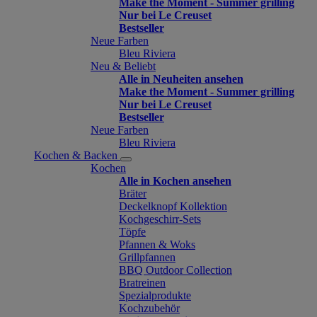
Make the Moment - Summer grilling
Nur bei Le Creuset
Bestseller
Neue Farben
Bleu Riviera
Neu & Beliebt
Alle in Neuheiten ansehen
Make the Moment - Summer grilling
Nur bei Le Creuset
Bestseller
Neue Farben
Bleu Riviera
Kochen & Backen
Kochen
Alle in Kochen ansehen
Bräter
Deckelknopf Kollektion
Kochgeschirr-Sets
Töpfe
Pfannen & Woks
Grillpfannen
BBQ Outdoor Collection
Bratreinen
Spezialprodukte
Kochzubehör