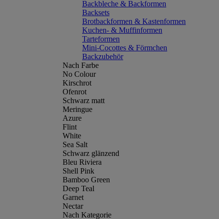
Backbleche & Backformen
Backsets
Brotbackformen & Kastenformen
Kuchen- & Muffinformen
Tarteformen
Mini-Cocottes & Förmchen
Backzubehör
Nach Farbe
No Colour
Kirschrot
Ofenrot
Schwarz matt
Meringue
Azure
Flint
White
Sea Salt
Schwarz glänzend
Bleu Riviera
Shell Pink
Bamboo Green
Deep Teal
Garnet
Nectar
Nach Kategorie