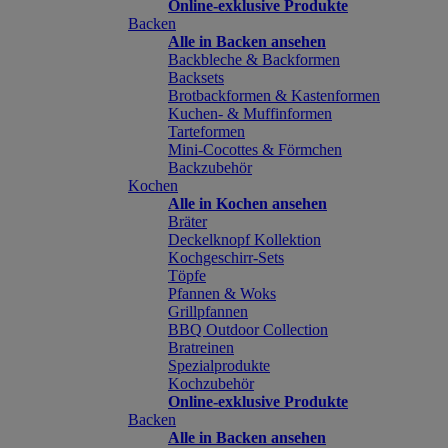
Online-exklusive Produkte
Backen
Alle in Backen ansehen
Backbleche & Backformen
Backsets
Brotbackformen & Kastenformen
Kuchen- & Muffinformen
Tarteformen
Mini-Cocottes & Förmchen
Backzubehör
Kochen
Alle in Kochen ansehen
Bräter
Deckelknopf Kollektion
Kochgeschirr-Sets
Töpfe
Pfannen & Woks
Grillpfannen
BBQ Outdoor Collection
Bratreinen
Spezialprodukte
Kochzubehör
Online-exklusive Produkte
Backen
Alle in Backen ansehen