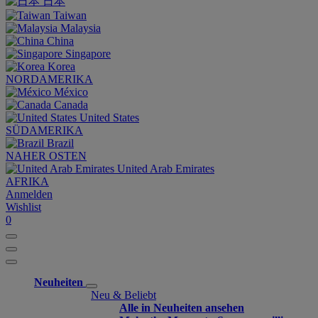
日本
Taiwan
Malaysia
China
Singapore
Korea
NORDAMERIKA
México
Canada
United States
SÜDAMERIKA
Brazil
NAHER OSTEN
United Arab Emirates
AFRIKA
Anmelden
Wishlist
0
Neuheiten
Neu & Beliebt
Alle in Neuheiten ansehen