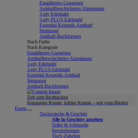
Emailliertes Gusseisen
Antihaftbeschichtetes Aluminium
3-ply Edelstahl
3-ply PLUS Edelstahl
Essential Keramik-Antihaft
Steinzeug
Antihaft-Backformen
Nach Farbe
Nach Kategorie
Emailliertes Gusseisen
Antihaftbeschichtetes Aluminium
3-ply Edelstahl
3-ply PLUS Edelstahl
Essential Keramik-Antihaft
Steinzeug
Antihaft-Backformen
Zeit zum Brotbacken
Knusprige Kruste, luftige Krume – wie vom Bäcker
Essen
Tischwäsche & Geschirr
Alle in Geschirr ansehen
Teller & Schüsseln
Servierformen
Tisch-Zubehör