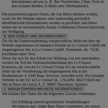
Interaktionen mit uns (z. B. Ihre Nachrichten, Chats, Posts in
den sozialen Medien, E-Mails oder Telefonanrufe).
Die personenbezogenen Daten, die von Ihnen erhoben werden,
wenn Sie die Website nutzen, oder anderweitig persönlich
identifizierende Informationen werden so geschützt, und Ihnen
stehen die im nachstehenden
Absatz J
erläuterten Datenschutzrechte
zur Verfügung.
B. WER ERHEBT IHRE INFORMATIONEN?
Die für die Datenverarbeitung verantwortliche Stelle der über die
Website angebotenen eCommerce-Dienste ist Le Creuset GmbH mit
eingetragenem Sitz in Le Creuset GmbH, Einsteinstr. 44, 73230
Kirchheim unter Teck.
Wenn Sie sich für den Erhalt von Werbung von uns entscheiden,
werden Sie Teil der Verbraucherdatenbank des Le Creuset-
Konzerns, die von der Le Creuset Group AG als verantwortliche
Stelle für die Verarbeitung mit eingetragenem Sitz in der
Neuhofstrasse 4, 6340 Baar, Schweiz, verwaltet wird. Der ernannte
Vertreter in der EU ist Le Creuset SL, USt-IdNr. B62153630 mit
Sitz in Paseo de Gracia 9, 2º, 08007 Barcelona, Spanien.
C. WARUM ERHEBEN WIR DIESE INFORMATIONEN?
Wir können Ihre Daten für die folgenden Zwecke verarbeiten:
Zur Erfüllung unserer gesetzlichen Verpflichtungen
Wir müssen ggf. einige Ihrer Daten verarbeiten, um unsere