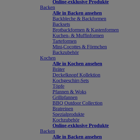
Online-exklusive Produkte
Backen
Alle in Backen ansehen
Backbleche & Backformen
Backsets
Brotbackformen & Kastenformen
Kuchen- & Muffinformen
Tarteformen
Mini-Cocottes & Förmchen
Backzubehör
Kochen
Alle in Kochen ansehen
Bräter
Deckelknopf Kollektion
Kochgeschirr-Sets
Töpfe
Pfannen & Woks
Grillpfannen
BBQ Outdoor Collection
Bratreinen
Spezialprodukte
Kochzubehör
Online-exklusive Produkte
Backen
Alle in Backen ansehen