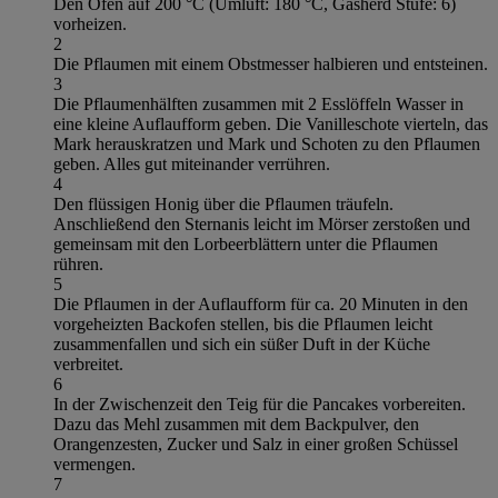
Den Ofen auf 200 °C (Umluft: 180 °C, Gasherd Stufe: 6)
vorheizen.
2
Die Pflaumen mit einem Obstmesser halbieren und entsteinen.
3
Die Pflaumenhälften zusammen mit 2 Esslöffeln Wasser in
eine kleine Auflaufform geben. Die Vanilleschote vierteln, das
Mark herauskratzen und Mark und Schoten zu den Pflaumen
geben. Alles gut miteinander verrühren.
4
Den flüssigen Honig über die Pflaumen träufeln.
Anschließend den Sternanis leicht im Mörser zerstoßen und
gemeinsam mit den Lorbeerblättern unter die Pflaumen
rühren.
5
Die Pflaumen in der Auflaufform für ca. 20 Minuten in den
vorgeheizten Backofen stellen, bis die Pflaumen leicht
zusammenfallen und sich ein süßer Duft in der Küche
verbreitet.
6
In der Zwischenzeit den Teig für die Pancakes vorbereiten.
Dazu das Mehl zusammen mit dem Backpulver, den
Orangenzesten, Zucker und Salz in einer großen Schüssel
vermengen.
7