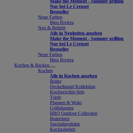
Make the Moment - Summer grilling
Nur bei Le Creuset
Bestseller
Neue Farben
Bleu Riviera
Neu & Beliebt
Alle in Neuheiten ansehen
Make the Moment - Summer grilling
Nur bei Le Creuset
Bestseller
Neue Farben
Bleu Riviera
Kochen & Backen
Kochen
Alle in Kochen ansehen
Bräter
Deckelknopf Kollektion
Kochgeschirr-Sets
Töpfe
Pfannen & Woks
Grillpfannen
BBQ Outdoor Collection
Bratreinen
Spezialprodukte
Kochzubehör