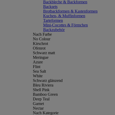
Backbleche & Backformen
Backsets
Brotbackformen & Kastenformen
Kuchen- & Muffinformen
Tarteformen
Mini-Cocottes & Förmchen
Backzubehör
Nach Farbe
No Colour
Kirschrot
Ofenrot
Schwarz matt
Meringue
Azure
Flint
Sea Salt
White
Schwarz glänzend
Bleu Riviera
Shell Pink
Bamboo Green
Deep Teal
Garnet
Nectar
Nach Kategorie