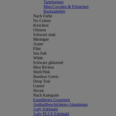
Tarteformen
Mini-Cocottes & Förmchen
Backzubehör
Nach Farbe
No Colour
Kirschrot
Ofenrot
Schwarz matt
Meringue
Azure
Flint
Sea Salt
White
Schwarz glänzend
Bleu Riviera
Shell Pink
Bamboo Green
Deep Teal
Garnet
Nectar
Nach Kategorie
Emailliertes Gusseisen
Antihaftbeschichtetes Aluminium
3-ply Edelstahl
3-ply PLUS Edelstahl