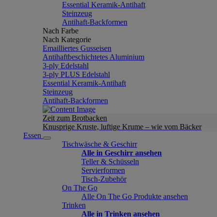
Essential Keramik-Antihaft
Steinzeug
Antihaft-Backformen
Nach Farbe
Nach Kategorie
Emailliertes Gusseisen
Antihaftbeschichtetes Aluminium
3-ply Edelstahl
3-ply PLUS Edelstahl
Essential Keramik-Antihaft
Steinzeug
Antihaft-Backformen
Zeit zum Brotbacken
Knusprige Kruste, luftige Krume – wie vom Bäcker
Essen
Tischwäsche & Geschirr
Alle in Geschirr ansehen
Teller & Schüsseln
Servierformen
Tisch-Zubehör
On The Go
Alle On The Go Produkte ansehen
Trinken
Alle in Trinken ansehen