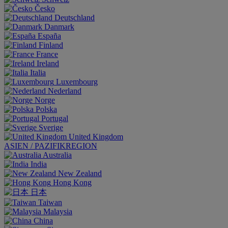
Česko
Deutschland
Danmark
España
Finland
France
Ireland
Italia
Luxembourg
Nederland
Norge
Polska
Portugal
Sverige
United Kingdom
ASIEN / PAZIFIKREGION
Australia
India
New Zealand
Hong Kong
日本
Taiwan
Malaysia
China