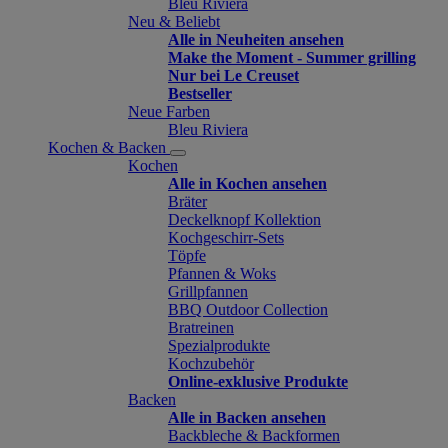
Bleu Riviera
Neu & Beliebt
Alle in Neuheiten ansehen
Make the Moment - Summer grilling
Nur bei Le Creuset
Bestseller
Neue Farben
Bleu Riviera
Kochen & Backen
Kochen
Alle in Kochen ansehen
Bräter
Deckelknopf Kollektion
Kochgeschirr-Sets
Töpfe
Pfannen & Woks
Grillpfannen
BBQ Outdoor Collection
Bratreinen
Spezialprodukte
Kochzubehör
Online-exklusive Produkte
Backen
Alle in Backen ansehen
Backbleche & Backformen