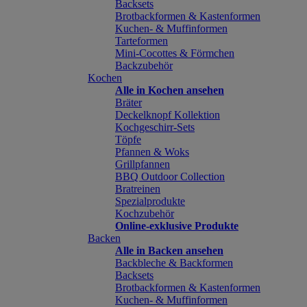
Backsets
Brotbackformen & Kastenformen
Kuchen- & Muffinformen
Tarteformen
Mini-Cocottes & Förmchen
Backzubehör
Kochen
Alle in Kochen ansehen
Bräter
Deckelknopf Kollektion
Kochgeschirr-Sets
Töpfe
Pfannen & Woks
Grillpfannen
BBQ Outdoor Collection
Bratreinen
Spezialprodukte
Kochzubehör
Online-exklusive Produkte
Backen
Alle in Backen ansehen
Backbleche & Backformen
Backsets
Brotbackformen & Kastenformen
Kuchen- & Muffinformen