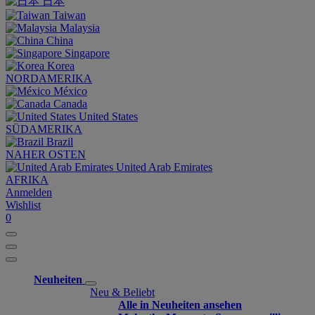
日本
Taiwan
Malaysia
China
Singapore
Korea
NORDAMERIKA
México
Canada
United States
SÜDAMERIKA
Brazil
NAHER OSTEN
United Arab Emirates
AFRIKA
Anmelden
Wishlist
0
Neuheiten
Neu & Beliebt
Alle in Neuheiten ansehen