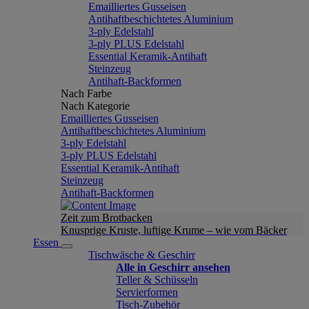
Emailliertes Gusseisen
Antihaftbeschichtetes Aluminium
3-ply Edelstahl
3-ply PLUS Edelstahl
Essential Keramik-Antihaft
Steinzeug
Antihaft-Backformen
Nach Farbe
Nach Kategorie
Emailliertes Gusseisen
Antihaftbeschichtetes Aluminium
3-ply Edelstahl
3-ply PLUS Edelstahl
Essential Keramik-Antihaft
Steinzeug
Antihaft-Backformen
Zeit zum Brotbacken
Knusprige Kruste, luftige Krume – wie vom Bäcker
Essen
Tischwäsche & Geschirr
Alle in Geschirr ansehen
Teller & Schüsseln
Servierformen
Tisch-Zubehör