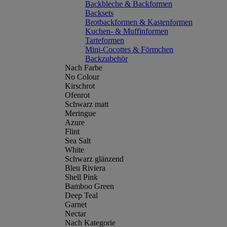
Backbleche & Backformen
Backsets
Brotbackformen & Kastenformen
Kuchen- & Muffinformen
Tarteformen
Mini-Cocottes & Förmchen
Backzubehör
Nach Farbe
No Colour
Kirschrot
Ofenrot
Schwarz matt
Meringue
Azure
Flint
Sea Salt
White
Schwarz glänzend
Bleu Riviera
Shell Pink
Bamboo Green
Deep Teal
Garnet
Nectar
Nach Kategorie