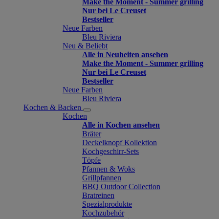
Make the Moment - Summer grilling
Nur bei Le Creuset
Bestseller
Neue Farben
Bleu Riviera
Neu & Beliebt
Alle in Neuheiten ansehen
Make the Moment - Summer grilling
Nur bei Le Creuset
Bestseller
Neue Farben
Bleu Riviera
Kochen & Backen
Kochen
Alle in Kochen ansehen
Bräter
Deckelknopf Kollektion
Kochgeschirr-Sets
Töpfe
Pfannen & Woks
Grillpfannen
BBQ Outdoor Collection
Bratreinen
Spezialprodukte
Kochzubehör