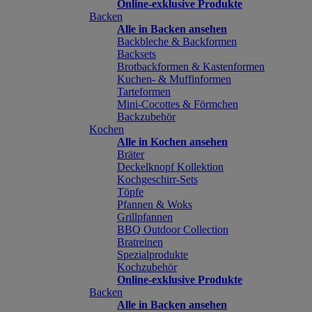
Online-exklusive Produkte
Backen
Alle in Backen ansehen
Backbleche & Backformen
Backsets
Brotbackformen & Kastenformen
Kuchen- & Muffinformen
Tarteformen
Mini-Cocottes & Förmchen
Backzubehör
Kochen
Alle in Kochen ansehen
Bräter
Deckelknopf Kollektion
Kochgeschirr-Sets
Töpfe
Pfannen & Woks
Grillpfannen
BBQ Outdoor Collection
Bratreinen
Spezialprodukte
Kochzubehör
Online-exklusive Produkte
Backen
Alle in Backen ansehen