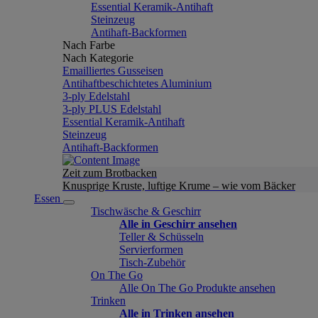
Essential Keramik-Antihaft
Steinzeug
Antihaft-Backformen
Nach Farbe
Nach Kategorie
Emailliertes Gusseisen
Antihaftbeschichtetes Aluminium
3-ply Edelstahl
3-ply PLUS Edelstahl
Essential Keramik-Antihaft
Steinzeug
Antihaft-Backformen
Zeit zum Brotbacken
Knusprige Kruste, luftige Krume – wie vom Bäcker
Essen
Tischwäsche & Geschirr
Alle in Geschirr ansehen
Teller & Schüsseln
Servierformen
Tisch-Zubehör
On The Go
Alle On The Go Produkte ansehen
Trinken
Alle in Trinken ansehen