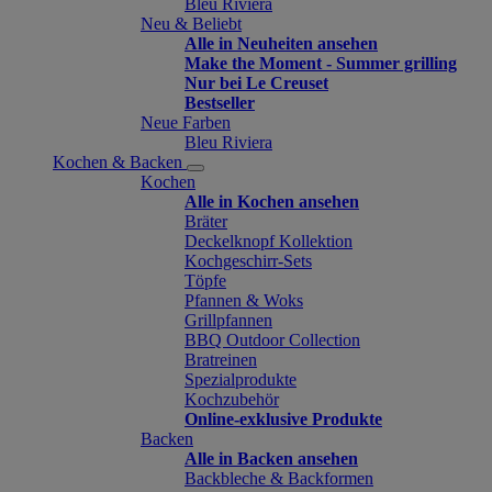
Bleu Riviera
Neu & Beliebt
Alle in Neuheiten ansehen
Make the Moment - Summer grilling
Nur bei Le Creuset
Bestseller
Neue Farben
Bleu Riviera
Kochen & Backen
Kochen
Alle in Kochen ansehen
Bräter
Deckelknopf Kollektion
Kochgeschirr-Sets
Töpfe
Pfannen & Woks
Grillpfannen
BBQ Outdoor Collection
Bratreinen
Spezialprodukte
Kochzubehör
Online-exklusive Produkte
Backen
Alle in Backen ansehen
Backbleche & Backformen