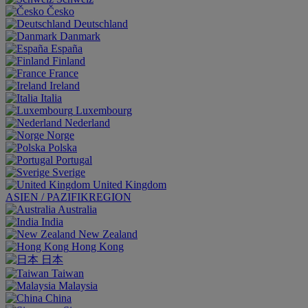
Česko
Deutschland
Danmark
España
Finland
France
Ireland
Italia
Luxembourg
Nederland
Norge
Polska
Portugal
Sverige
United Kingdom
ASIEN / PAZIFIKREGION
Australia
India
New Zealand
Hong Kong
日本
Taiwan
Malaysia
China