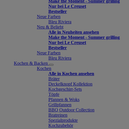
Make the Moment - Summer grilling
Nur bei Le Creuset
Bestseller
Neue Farben
Bleu Riviera
Neu & Beliebt
Alle in Neuheiten ansehen
Make the Moment - Summer grilling
Nur bei Le Creuset
Bestseller
Neue Farben
Bleu Riviera
Kochen & Backen
Kochen
Alle in Kochen ansehen
Bräter
Deckelknopf Kollektion
Kochgeschirr-Sets
Töpfe
Pfannen & Woks
Grillpfannen
BBQ Outdoor Collection
Bratreinen
Spezialprodukte
Kochzubehör