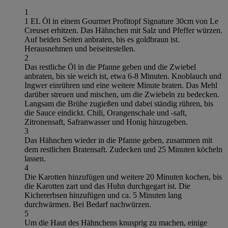
1
1 EL Öl in einem Gourmet Profitopf Signature 30cm von Le
Creuset erhitzen. Das Hähnchen mit Salz und Pfeffer würzen.
Auf beiden Seiten anbraten, bis es goldbraun ist.
Herausnehmen und beiseitestellen.
2
Das restliche Öl in die Pfanne geben und die Zwiebel
anbraten, bis sie weich ist, etwa 6-8 Minuten. Knoblauch und
Ingwer einrühren und eine weitere Minute braten. Das Mehl
darüber streuen und mischen, um die Zwiebeln zu bedecken.
Langsam die Brühe zugießen und dabei ständig rühren, bis
die Sauce eindickt. Chili, Orangenschale und -saft,
Zitronensaft, Safranwasser und Honig hinzugeben.
3
Das Hähnchen wieder in die Pfanne geben, zusammen mit
dem restlichen Bratensaft. Zudecken und 25 Minuten köcheln
lassen.
4
Die Karotten hinzufügen und weitere 20 Minuten kochen, bis
die Karotten zart und das Huhn durchgegart ist. Die
Kichererbsen hinzufügen und ca. 5 Minuten lang
durchwärmen. Bei Bedarf nachwürzen.
5
Um die Haut des Hähnchens knusprig zu machen, einige