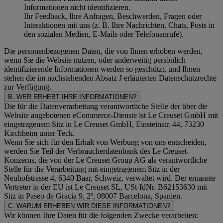
Informationen nicht identifizieren.
Ihr Feedback, Ihre Anfragen, Beschwerden, Fragen oder
Interaktionen mit uns (z. B. Ihre Nachrichten, Chats, Posts in
den sozialen Medien, E-Mails oder Telefonanrufe).
Die personenbezogenen Daten, die von Ihnen erhoben werden,
wenn Sie die Website nutzen, oder anderweitig persönlich
identifizierende Informationen werden so geschützt, und Ihnen
stehen die im nachstehenden
Absatz J
erläuterten Datenschutzrechte
zur Verfügung.
B. WER ERHEBT IHRE INFORMATIONEN?
Die für die Datenverarbeitung verantwortliche Stelle der über die
Website angebotenen eCommerce-Dienste ist Le Creuset GmbH mit
eingetragenem Sitz in Le Creuset GmbH, Einsteinstr. 44, 73230
Kirchheim unter Teck.
Wenn Sie sich für den Erhalt von Werbung von uns entscheiden,
werden Sie Teil der Verbraucherdatenbank des Le Creuset-
Konzerns, die von der Le Creuset Group AG als verantwortliche
Stelle für die Verarbeitung mit eingetragenem Sitz in der
Neuhofstrasse 4, 6340 Baar, Schweiz, verwaltet wird. Der ernannte
Vertreter in der EU ist Le Creuset SL, USt-IdNr. B62153630 mit
Sitz in Paseo de Gracia 9, 2º, 08007 Barcelona, Spanien.
C. WARUM ERHEBEN WIR DIESE INFORMATIONEN?
Wir können Ihre Daten für die folgenden Zwecke verarbeiten: