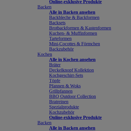
Online-exklusive Produkte
Backen
Alle in Backen ansehen
Backbleche & Backformen
Backsets
Brotbackformen & Kastenformen
Kuchen- & Muffinformen
Tarteformen
Mini-Cocottes & Förmchen
Backzubehör
Kochen
Alle in Kochen ansehen
Bräter
Deckelknopf Kollektion
Kochgeschirr-Sets
Töpfe
Pfannen & Woks
Grillpfannen
BBQ Outdoor Collection
Bratreinen
Spezialprodukte
Kochzubehör
Online-exklusive Produkte
Backen
Alle in Backen ansehen