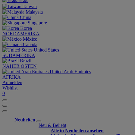
日本
Taiwan
Malaysia
China
Singapore
Korea
NORDAMERIKA
México
Canada
United States
SÜDAMERIKA
Brazil
NAHER OSTEN
United Arab Emirates
AFRIKA
Anmelden
Wishlist
0
Neuheiten
Neu & Beliebt
Alle in Neuheiten ansehen