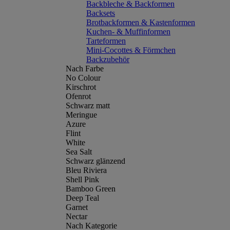
Backbleche & Backformen
Backsets
Brotbackformen & Kastenformen
Kuchen- & Muffinformen
Tarteformen
Mini-Cocottes & Förmchen
Backzubehör
Nach Farbe
No Colour
Kirschrot
Ofenrot
Schwarz matt
Meringue
Azure
Flint
White
Sea Salt
Schwarz glänzend
Bleu Riviera
Shell Pink
Bamboo Green
Deep Teal
Garnet
Nectar
Nach Kategorie