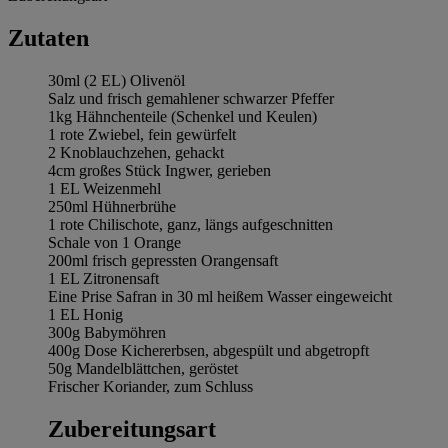
Zutaten
30ml (2 EL) Olivenöl
Salz und frisch gemahlener schwarzer Pfeffer
1kg Hähnchenteile (Schenkel und Keulen)
1 rote Zwiebel, fein gewürfelt
2 Knoblauchzehen, gehackt
4cm großes Stück Ingwer, gerieben
1 EL Weizenmehl
250ml Hühnerbrühe
1 rote Chilischote, ganz, längs aufgeschnitten
Schale von 1 Orange
200ml frisch gepressten Orangensaft
1 EL Zitronensaft
Eine Prise Safran in 30 ml heißem Wasser eingeweicht
1 EL Honig
300g Babymöhren
400g Dose Kichererbsen, abgespült und abgetropft
50g Mandelblättchen, geröstet
Frischer Koriander, zum Schluss
Zubereitungsart