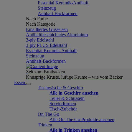
Essential Keramik-Antihaft
Steinzeug
Antihaft-Backformen
Nach Farbe
Nach Kategorie
Emailliertes Gusseisen
Antihaftbeschichtetes Aluminium
3-ply Edelstahl
3-ply PLUS Edelstahl
Essential Keramik-Antihaft
Steinzeug
Antihaft-Backformen
Zeit zum Brotbacken
Knusprige Kruste, luftige Krume – wie vom Bäcker
Essen
Tischwäsche & Geschirr
Alle in Geschirr ansehen
Teller & Schüsseln
Servierformen
Tisch-Zubehör
On The Go
Alle On The Go Produkte ansehen
Trinken
Alle in Trinken ansehen