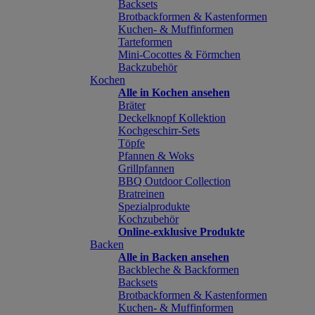
Backsets
Brotbackformen & Kastenformen
Kuchen- & Muffinformen
Tarteformen
Mini-Cocottes & Förmchen
Backzubehör
Kochen
Alle in Kochen ansehen
Bräter
Deckelknopf Kollektion
Kochgeschirr-Sets
Töpfe
Pfannen & Woks
Grillpfannen
BBQ Outdoor Collection
Bratreinen
Spezialprodukte
Kochzubehör
Online-exklusive Produkte
Backen
Alle in Backen ansehen
Backbleche & Backformen
Backsets
Brotbackformen & Kastenformen
Kuchen- & Muffinformen