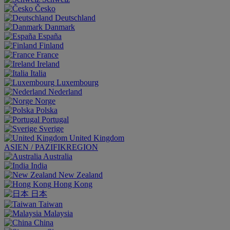
Česko
Deutschland
Danmark
España
Finland
France
Ireland
Italia
Luxembourg
Nederland
Norge
Polska
Portugal
Sverige
United Kingdom
ASIEN / PAZIFIKREGION
Australia
India
New Zealand
Hong Kong
日本
Taiwan
Malaysia
China