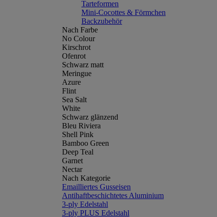
Tarteformen
Mini-Cocottes & Förmchen
Backzubehör
Nach Farbe
No Colour
Kirschrot
Ofenrot
Schwarz matt
Meringue
Azure
Flint
Sea Salt
White
Schwarz glänzend
Bleu Riviera
Shell Pink
Bamboo Green
Deep Teal
Garnet
Nectar
Nach Kategorie
Emailliertes Gusseisen
Antihaftbeschichtetes Aluminium
3-ply Edelstahl
3-ply PLUS Edelstahl