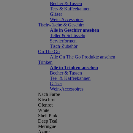
Becher & Tassen
Tee- & Kaffeekannen
Gläser
Wein-Accessoires
Tischwäsche & Geschirr
Alle in Geschirr ansehen
Teller & Schüsseln
Servierformen
Tisch-Zubehör
On The Go
Alle On The Go Produkte ansehen
Trinken
Alle in Trinken ansehen
Becher & Tassen
Tee- & Kaffeekannen
Gläser
Wein-Accessoires
Nach Farbe
Kirschrot
Ofenrot
White
Shell Pink
Deep Teal
Meringue
Azure