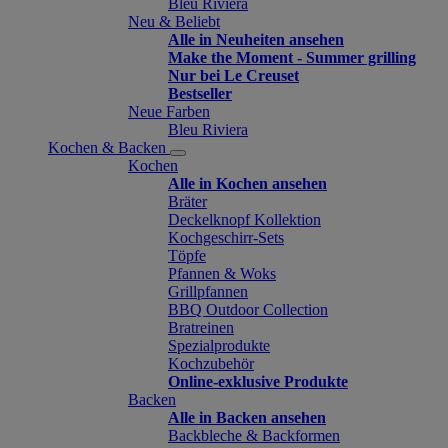
Bleu Riviera
Neu & Beliebt
Alle in Neuheiten ansehen
Make the Moment - Summer grilling
Nur bei Le Creuset
Bestseller
Neue Farben
Bleu Riviera
Kochen & Backen
Kochen
Alle in Kochen ansehen
Bräter
Deckelknopf Kollektion
Kochgeschirr-Sets
Töpfe
Pfannen & Woks
Grillpfannen
BBQ Outdoor Collection
Bratreinen
Spezialprodukte
Kochzubehör
Online-exklusive Produkte
Backen
Alle in Backen ansehen
Backbleche & Backformen