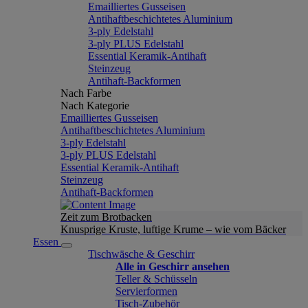
Emailliertes Gusseisen
Antihaftbeschichtetes Aluminium
3-ply Edelstahl
3-ply PLUS Edelstahl
Essential Keramik-Antihaft
Steinzeug
Antihaft-Backformen
Nach Farbe
Nach Kategorie
Emailliertes Gusseisen
Antihaftbeschichtetes Aluminium
3-ply Edelstahl
3-ply PLUS Edelstahl
Essential Keramik-Antihaft
Steinzeug
Antihaft-Backformen
Zeit zum Brotbacken
Knusprige Kruste, luftige Krume – wie vom Bäcker
Essen
Tischwäsche & Geschirr
Alle in Geschirr ansehen
Teller & Schüsseln
Servierformen
Tisch-Zubehör