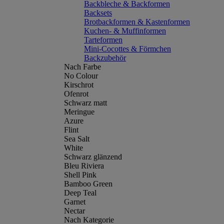
Backbleche & Backformen
Backsets
Brotbackformen & Kastenformen
Kuchen- & Muffinformen
Tarteformen
Mini-Cocottes & Förmchen
Backzubehör
Nach Farbe
No Colour
Kirschrot
Ofenrot
Schwarz matt
Meringue
Azure
Flint
Sea Salt
White
Schwarz glänzend
Bleu Riviera
Shell Pink
Bamboo Green
Deep Teal
Garnet
Nectar
Nach Kategorie