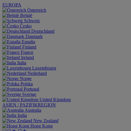
EUROPA
Österreich
België
Schweiz
Česko
Deutschland
Danmark
España
Finland
France
Ireland
Italia
Luxembourg
Nederland
Norge
Polska
Portugal
Sverige
United Kingdom
ASIEN / PAZIFIKREGION
Australia
India
New Zealand
Hong Kong