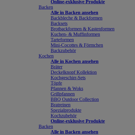
Online-exklusive Produkte
Backen
Alle in Backen ansehen
Backbleche & Backformen
Backsets
Brotbackformen & Kastenformen
Kuchen- & Muffinformen
Tarteformen
Mini-Cocottes & Förmchen
Backzubehör
Kochen
Alle in Kochen ansehen
Bräter
Deckelknopf Kollektion
Kochgeschirr-Sets
Töpfe
Pfannen & Woks
Grillpfannen
BBQ Outdoor Collection
Bratreinen
Spezialprodukte
Kochzubehör
Online-exklusive Produkte
Backen
Alle in Backen ansehen