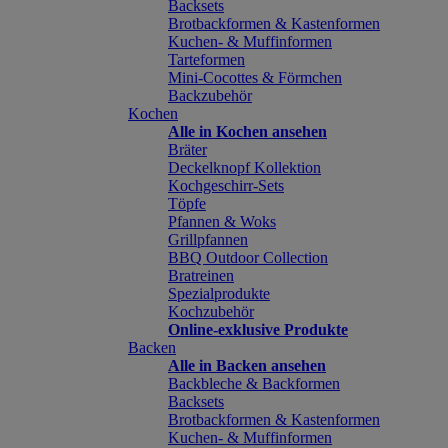
Backsets
Brotbackformen & Kastenformen
Kuchen- & Muffinformen
Tarteformen
Mini-Cocottes & Förmchen
Backzubehör
Kochen
Alle in Kochen ansehen
Bräter
Deckelknopf Kollektion
Kochgeschirr-Sets
Töpfe
Pfannen & Woks
Grillpfannen
BBQ Outdoor Collection
Bratreinen
Spezialprodukte
Kochzubehör
Online-exklusive Produkte
Backen
Alle in Backen ansehen
Backbleche & Backformen
Backsets
Brotbackformen & Kastenformen
Kuchen- & Muffinformen