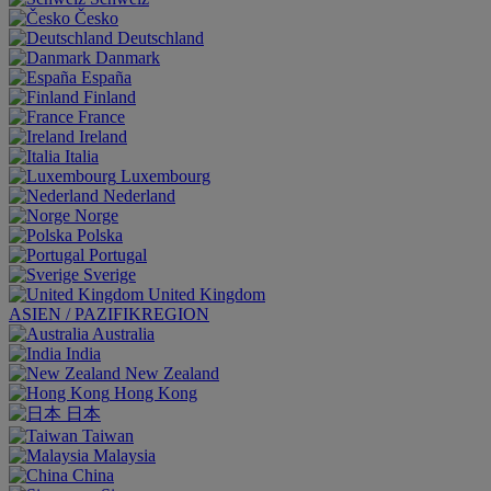
Česko
Deutschland
Danmark
España
Finland
France
Ireland
Italia
Luxembourg
Nederland
Norge
Polska
Portugal
Sverige
United Kingdom
ASIEN / PAZIFIKREGION
Australia
India
New Zealand
Hong Kong
日本
Taiwan
Malaysia
China