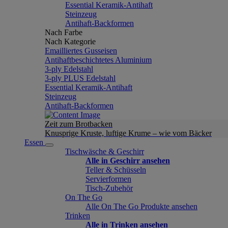
Essential Keramik-Antihaft
Steinzeug
Antihaft-Backformen
Nach Farbe
Nach Kategorie
Emailliertes Gusseisen
Antihaftbeschichtetes Aluminium
3-ply Edelstahl
3-ply PLUS Edelstahl
Essential Keramik-Antihaft
Steinzeug
Antihaft-Backformen
Zeit zum Brotbacken
Knusprige Kruste, luftige Krume – wie vom Bäcker
Essen
Tischwäsche & Geschirr
Alle in Geschirr ansehen
Teller & Schüsseln
Servierformen
Tisch-Zubehör
On The Go
Alle On The Go Produkte ansehen
Trinken
Alle in Trinken ansehen