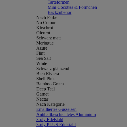
Tarteformen
Mini-Cocottes & Förmchen
Backzubehör
Nach Farbe
No Colour
Kirschrot
Ofenrot
Schwarz matt
Meringue
Azure
Flint
Sea Salt
White
Schwarz glänzend
Bleu Riviera
Shell Pink
Bamboo Green
Deep Teal
Garnet
Nectar
Nach Kategorie
Emailliertes Gusseisen
Antihaftbeschichtetes Aluminium
3-ply Edelstahl
3-ply PLUS Edelstahl