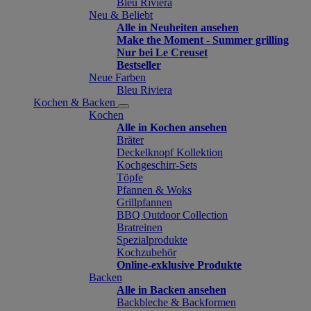
Bleu Riviera
Neu & Beliebt
Alle in Neuheiten ansehen
Make the Moment - Summer grilling
Nur bei Le Creuset
Bestseller
Neue Farben
Bleu Riviera
Kochen & Backen
Kochen
Alle in Kochen ansehen
Bräter
Deckelknopf Kollektion
Kochgeschirr-Sets
Töpfe
Pfannen & Woks
Grillpfannen
BBQ Outdoor Collection
Bratreinen
Spezialprodukte
Kochzubehör
Online-exklusive Produkte
Backen
Alle in Backen ansehen
Backbleche & Backformen