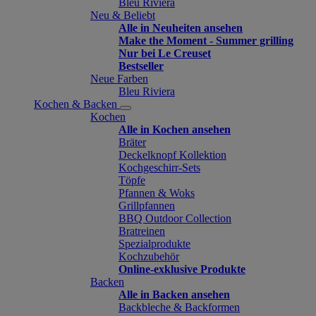
Bleu Riviera
Neu & Beliebt
Alle in Neuheiten ansehen
Make the Moment - Summer grilling
Nur bei Le Creuset
Bestseller
Neue Farben
Bleu Riviera
Kochen & Backen
Kochen
Alle in Kochen ansehen
Bräter
Deckelknopf Kollektion
Kochgeschirr-Sets
Töpfe
Pfannen & Woks
Grillpfannen
BBQ Outdoor Collection
Bratreinen
Spezialprodukte
Kochzubehör
Online-exklusive Produkte
Backen
Alle in Backen ansehen
Backbleche & Backformen