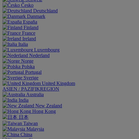
Česko
Deutschland
Danmark
España
Finland
France
Ireland
Italia
Luxembourg
Nederland
Norge
Polska
Portugal
Sverige
United Kingdom
ASIEN / PAZIFIKREGION
Australia
India
New Zealand
Hong Kong
日本
Taiwan
Malaysia
China