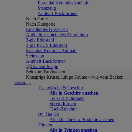
Essential Keramik-Antihaft
Steinzeug
Antihaft-Backformen
Nach Farbe
Nach Kategorie
Emailliertes Gusseisen
Antihaftbeschichtetes Aluminium
3-ply Edelstahl
3-ply PLUS Edelstahl
Essential Keramik-Antihaft
Steinzeug
Antihaft-Backformen
Zeit zum Brotbacken
Knusprige Kruste, luftige Krume – wie vom Bäcker
Essen
Tischwäsche & Geschirr
Alle in Geschirr ansehen
Teller & Schüsseln
Servierformen
Tisch-Zubehör
On The Go
Alle On The Go Produkte ansehen
Trinken
Alle in Trinken ansehen