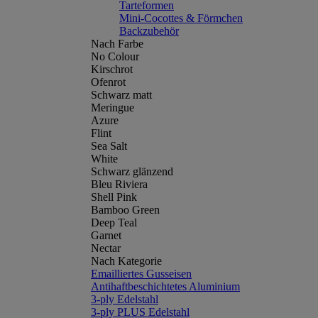
Tarteformen
Mini-Cocottes & Förmchen
Backzubehör
Nach Farbe
No Colour
Kirschrot
Ofenrot
Schwarz matt
Meringue
Azure
Flint
Sea Salt
White
Schwarz glänzend
Bleu Riviera
Shell Pink
Bamboo Green
Deep Teal
Garnet
Nectar
Nach Kategorie
Emailliertes Gusseisen
Antihaftbeschichtetes Aluminium
3-ply Edelstahl
3-ply PLUS Edelstahl