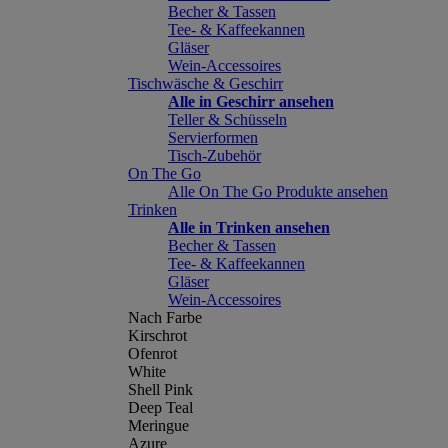
Becher & Tassen
Tee- & Kaffeekannen
Gläser
Wein-Accessoires
Tischwäsche & Geschirr
Alle in Geschirr ansehen
Teller & Schüsseln
Servierformen
Tisch-Zubehör
On The Go
Alle On The Go Produkte ansehen
Trinken
Alle in Trinken ansehen
Becher & Tassen
Tee- & Kaffeekannen
Gläser
Wein-Accessoires
Nach Farbe
Kirschrot
Ofenrot
White
Shell Pink
Deep Teal
Meringue
Azure