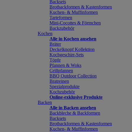
Backsets
Brotbackformen & Kastenformen
Kuchen- & Muffinformen
Tarteformen
Mini-Cocottes & Förmchen
Backzubehör
Kochen
Alle in Kochen ansehen
Bräter
Deckelknopf Kollektion
Kochgeschirr-Sets
Töpfe
Pfannen & Woks
Grillpfannen
BBQ Outdoor Collection
Bratreinen
Spezialprodukte
Kochzubehör
Online-exklusive Produkte
Backen
Alle in Backen ansehen
Backbleche & Backformen
Backsets
Brotbackformen & Kastenformen
Kuchen- & Muffinformen