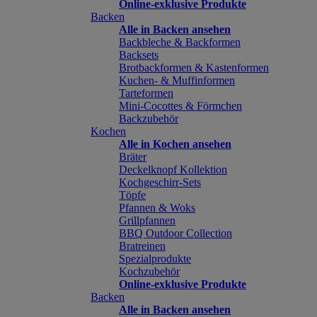
Online-exklusive Produkte
Backen
Alle in Backen ansehen
Backbleche & Backformen
Backsets
Brotbackformen & Kastenformen
Kuchen- & Muffinformen
Tarteformen
Mini-Cocottes & Förmchen
Backzubehör
Kochen
Alle in Kochen ansehen
Bräter
Deckelknopf Kollektion
Kochgeschirr-Sets
Töpfe
Pfannen & Woks
Grillpfannen
BBQ Outdoor Collection
Bratreinen
Spezialprodukte
Kochzubehör
Online-exklusive Produkte
Backen
Alle in Backen ansehen