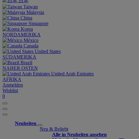
日本
Taiwan
Malaysia
China
Singapore
Korea
NORDAMERIKA
México
Canada
United States
SÜDAMERIKA
Brazil
NAHER OSTEN
United Arab Emirates
AFRIKA
Anmelden
Wishlist
0
Neuheiten
Neu & Beliebt
Alle in Neuheiten ansehen