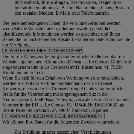
Ihr Feedback, Ihre Anfragen, Beschwerden, Fragen oder
Interaktionen mit uns (z. B. Ihre Nachrichten, Chats, Posts in
den sozialen Medien, E-Mails oder Telefonanrufe).
Die personenbezogenen Daten, die von Ihnen erhoben werden,
wenn Sie die Website nutzen, oder anderweitig persönlich
identifizierende Informationen werden so geschützt, und Ihnen
stehen die im nachstehenden
Absatz J
erläuterten Datenschutzrechte
zur Verfügung.
B. WER ERHEBT IHRE INFORMATIONEN?
Die für die Datenverarbeitung verantwortliche Stelle der über die
Website angebotenen eCommerce-Dienste ist Le Creuset GmbH mit
eingetragenem Sitz in Le Creuset GmbH, Einsteinstr. 44, 73230
Kirchheim unter Teck.
Wenn Sie sich für den Erhalt von Werbung von uns entscheiden,
werden Sie Teil der Verbraucherdatenbank des Le Creuset-
Konzerns, die von der Le Creuset Group AG als verantwortliche
Stelle für die Verarbeitung mit eingetragenem Sitz in der
Neuhofstrasse 4, 6340 Baar, Schweiz, verwaltet wird. Der ernannte
Vertreter in der EU ist Le Creuset SL, USt-IdNr. B62153630 mit
Sitz in Paseo de Gracia 9, 2º, 08007 Barcelona, Spanien.
C. WARUM ERHEBEN WIR DIESE INFORMATIONEN?
Wir können Ihre Daten für die folgenden Zwecke verarbeiten:
Zur Erfüllung unserer gesetzlichen Verpflichtungen