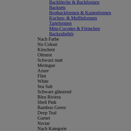
Backbleche & Backformen
Backsets
Brotbackformen & Kastenformen
Kuchen- & Muffinformen
Tarteformen
Mini-Cocottes & Förmchen
Backzubehör
Nach Farbe
No Colour
Kirschrot
Ofenrot
Schwarz matt
Meringue
Azure
Flint
White
Sea Salt
Schwarz glänzend
Bleu Riviera
Shell Pink
Bamboo Green
Deep Teal
Garnet
Nectar
Nach Kategorie