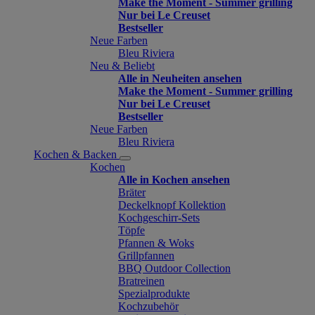
Make the Moment - Summer grilling
Nur bei Le Creuset
Bestseller
Neue Farben
Bleu Riviera
Neu & Beliebt
Alle in Neuheiten ansehen
Make the Moment - Summer grilling
Nur bei Le Creuset
Bestseller
Neue Farben
Bleu Riviera
Kochen & Backen
Kochen
Alle in Kochen ansehen
Bräter
Deckelknopf Kollektion
Kochgeschirr-Sets
Töpfe
Pfannen & Woks
Grillpfannen
BBQ Outdoor Collection
Bratreinen
Spezialprodukte
Kochzubehör