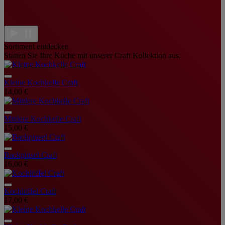
Sortiment entdecken
Statten Sie Ihre Küche mit unserer Craft Kollektion aus.
Kleine Kochkelle Craft
14,00 €
Mittlere Kochkelle Craft
15,00 €
Backpinsel Craft
16,00 €
Kochlöffel Craft
17,00 €