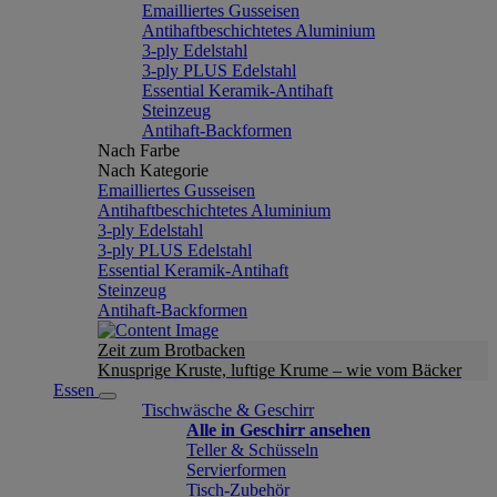
Emailliertes Gusseisen
Antihaftbeschichtetes Aluminium
3-ply Edelstahl
3-ply PLUS Edelstahl
Essential Keramik-Antihaft
Steinzeug
Antihaft-Backformen
Nach Farbe
Nach Kategorie
Emailliertes Gusseisen
Antihaftbeschichtetes Aluminium
3-ply Edelstahl
3-ply PLUS Edelstahl
Essential Keramik-Antihaft
Steinzeug
Antihaft-Backformen
Zeit zum Brotbacken
Knusprige Kruste, luftige Krume – wie vom Bäcker
Essen
Tischwäsche & Geschirr
Alle in Geschirr ansehen
Teller & Schüsseln
Servierformen
Tisch-Zubehör