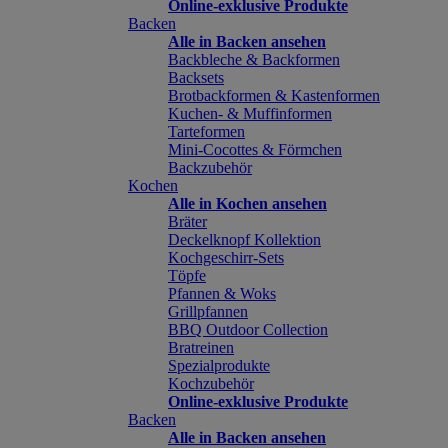
Online-exklusive Produkte
Backen
Alle in Backen ansehen
Backbleche & Backformen
Backsets
Brotbackformen & Kastenformen
Kuchen- & Muffinformen
Tarteformen
Mini-Cocottes & Förmchen
Backzubehör
Kochen
Alle in Kochen ansehen
Bräter
Deckelknopf Kollektion
Kochgeschirr-Sets
Töpfe
Pfannen & Woks
Grillpfannen
BBQ Outdoor Collection
Bratreinen
Spezialprodukte
Kochzubehör
Online-exklusive Produkte
Backen
Alle in Backen ansehen