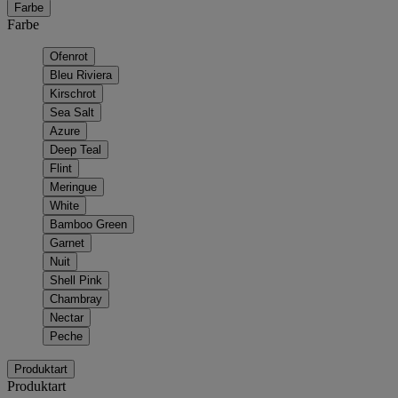
Farbe
Farbe
Ofenrot
Bleu Riviera
Kirschrot
Sea Salt
Azure
Deep Teal
Flint
Meringue
White
Bamboo Green
Garnet
Nuit
Shell Pink
Chambray
Nectar
Peche
Produktart
Produktart