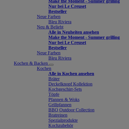
Make the Moment - Summer grilling
Nur bei Le Creuset
Bestseller
Neue Farben
Bleu Riviera
Neu & Beliebt
Alle in Neuheiten ansehen
Make the Moment - Summer grilling
Nur bei Le Creuset
Bestseller
Neue Farben
Bleu Riviera
Kochen & Backen
Kochen
Alle in Kochen ansehen
Bräter
Deckelknopf Kollektion
Kochgeschirr-Sets
Töpfe
Pfannen & Woks
Grillpfannen
BBQ Outdoor Collection
Bratreinen
Spezialprodukte
Kochzubehör