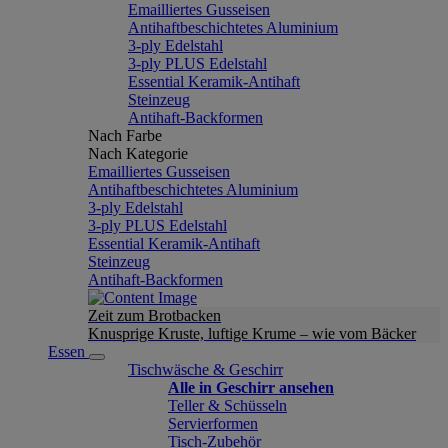
Emailliertes Gusseisen
Antihaftbeschichtetes Aluminium
3-ply Edelstahl
3-ply PLUS Edelstahl
Essential Keramik-Antihaft
Steinzeug
Antihaft-Backformen
Nach Farbe
Nach Kategorie
Emailliertes Gusseisen
Antihaftbeschichtetes Aluminium
3-ply Edelstahl
3-ply PLUS Edelstahl
Essential Keramik-Antihaft
Steinzeug
Antihaft-Backformen
Zeit zum Brotbacken
Knusprige Kruste, luftige Krume – wie vom Bäcker
Essen
Tischwäsche & Geschirr
Alle in Geschirr ansehen
Teller & Schüsseln
Servierformen
Tisch-Zubehör