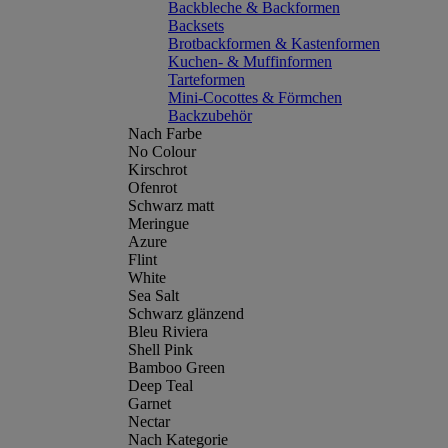
Backbleche & Backformen
Backsets
Brotbackformen & Kastenformen
Kuchen- & Muffinformen
Tarteformen
Mini-Cocottes & Förmchen
Backzubehör
Nach Farbe
No Colour
Kirschrot
Ofenrot
Schwarz matt
Meringue
Azure
Flint
White
Sea Salt
Schwarz glänzend
Bleu Riviera
Shell Pink
Bamboo Green
Deep Teal
Garnet
Nectar
Nach Kategorie