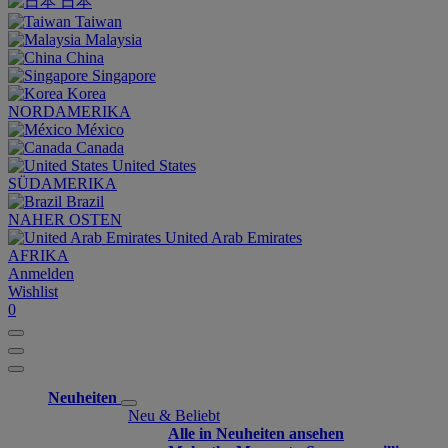
日本
Taiwan
Malaysia
China
Singapore
Korea
NORDAMERIKA
México
Canada
United States
SÜDAMERIKA
Brazil
NAHER OSTEN
United Arab Emirates
AFRIKA
Anmelden
Wishlist
0
Neuheiten
Neu & Beliebt
Alle in Neuheiten ansehen