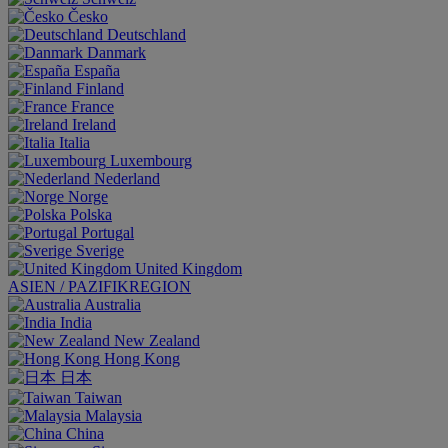
Česko
Deutschland
Danmark
España
Finland
France
Ireland
Italia
Luxembourg
Nederland
Norge
Polska
Portugal
Sverige
United Kingdom
ASIEN / PAZIFIKREGION
Australia
India
New Zealand
Hong Kong
日本
Taiwan
Malaysia
China