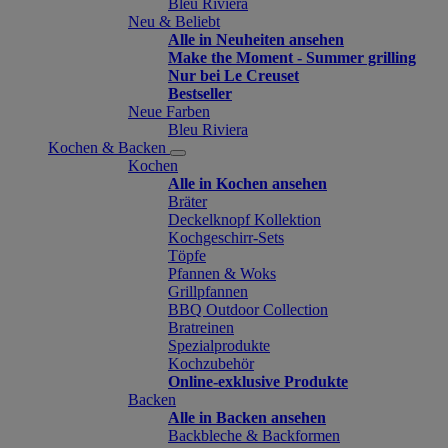
Bleu Riviera
Neu & Beliebt
Alle in Neuheiten ansehen
Make the Moment - Summer grilling
Nur bei Le Creuset
Bestseller
Neue Farben
Bleu Riviera
Kochen & Backen
Kochen
Alle in Kochen ansehen
Bräter
Deckelknopf Kollektion
Kochgeschirr-Sets
Töpfe
Pfannen & Woks
Grillpfannen
BBQ Outdoor Collection
Bratreinen
Spezialprodukte
Kochzubehör
Online-exklusive Produkte
Backen
Alle in Backen ansehen
Backbleche & Backformen