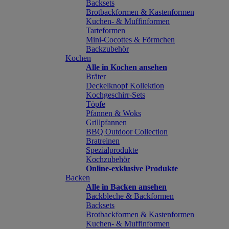
Backsets
Brotbackformen & Kastenformen
Kuchen- & Muffinformen
Tarteformen
Mini-Cocottes & Förmchen
Backzubehör
Kochen
Alle in Kochen ansehen
Bräter
Deckelknopf Kollektion
Kochgeschirr-Sets
Töpfe
Pfannen & Woks
Grillpfannen
BBQ Outdoor Collection
Bratreinen
Spezialprodukte
Kochzubehör
Online-exklusive Produkte
Backen
Alle in Backen ansehen
Backbleche & Backformen
Backsets
Brotbackformen & Kastenformen
Kuchen- & Muffinformen