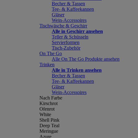
Becher & Tassen
Tee- & Kaffeekannen
Gläser
Wein-Accessoires
Tischwäsche & Geschirr
Alle in Geschirr ansehen
Teller & Schüsseln
Servierformen
Tisch-Zubehör
On The Go
Alle On The Go Produkte ansehen
Trinken
Alle in Trinken ansehen
Becher & Tassen
Tee- & Kaffeekannen
Gläser
Wein-Accessoires
Nach Farbe
Kirschrot
Ofenrot
White
Shell Pink
Deep Teal
Meringue
Azure