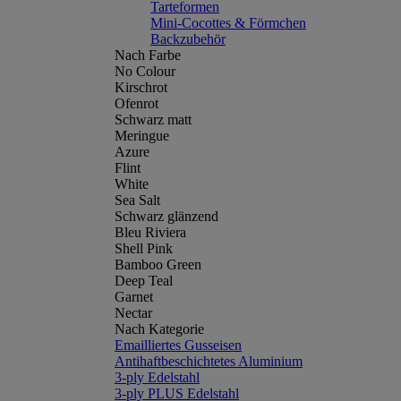
Tarteformen
Mini-Cocottes & Förmchen
Backzubehör
Nach Farbe
No Colour
Kirschrot
Ofenrot
Schwarz matt
Meringue
Azure
Flint
White
Sea Salt
Schwarz glänzend
Bleu Riviera
Shell Pink
Bamboo Green
Deep Teal
Garnet
Nectar
Nach Kategorie
Emailliertes Gusseisen
Antihaftbeschichtetes Aluminium
3-ply Edelstahl
3-ply PLUS Edelstahl