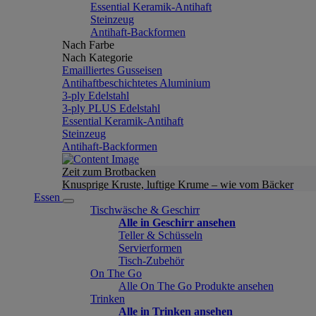
Essential Keramik-Antihaft
Steinzeug
Antihaft-Backformen
Nach Farbe
Nach Kategorie
Emailliertes Gusseisen
Antihaftbeschichtetes Aluminium
3-ply Edelstahl
3-ply PLUS Edelstahl
Essential Keramik-Antihaft
Steinzeug
Antihaft-Backformen
Zeit zum Brotbacken
Knusprige Kruste, luftige Krume – wie vom Bäcker
Essen
Tischwäsche & Geschirr
Alle in Geschirr ansehen
Teller & Schüsseln
Servierformen
Tisch-Zubehör
On The Go
Alle On The Go Produkte ansehen
Trinken
Alle in Trinken ansehen