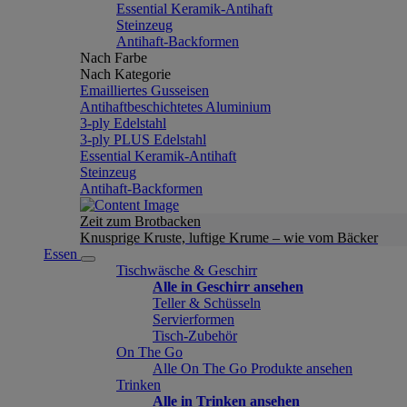
Essential Keramik-Antihaft
Steinzeug
Antihaft-Backformen
Nach Farbe
Nach Kategorie
Emailliertes Gusseisen
Antihaftbeschichtetes Aluminium
3-ply Edelstahl
3-ply PLUS Edelstahl
Essential Keramik-Antihaft
Steinzeug
Antihaft-Backformen
Zeit zum Brotbacken
Knusprige Kruste, luftige Krume – wie vom Bäcker
Essen
Tischwäsche & Geschirr
Alle in Geschirr ansehen
Teller & Schüsseln
Servierformen
Tisch-Zubehör
On The Go
Alle On The Go Produkte ansehen
Trinken
Alle in Trinken ansehen