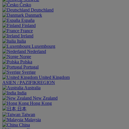
Česko
Deutschland
Danmark
España
Finland
France
Ireland
Italia
Luxembourg
Nederland
Norge
Polska
Portugal
Sverige
United Kingdom
ASIEN / PAZIFIKREGION
Australia
India
New Zealand
Hong Kong
日本
Taiwan
Malaysia
China