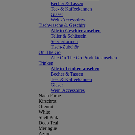
Becher & Tassen
Tee- & Kaffeekannen
Gläser
Wein-Accessoires
Tischwäsche & Geschirr
Alle in Geschirr ansehen
Teller & Schüsseln
Servierformen
Tisch-Zubehör
On The Go
Alle On The Go Produkte ansehen
Trinken
Alle in Trinken ansehen
Becher & Tassen
Tee- & Kaffeekannen
Gläser
Wein-Accessoires
Nach Farbe
Kirschrot
Ofenrot
White
Shell Pink
Deep Teal
Meringue
Azure