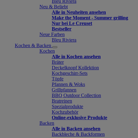
Bleu Riviera
Neu & Beliebt
Alle in Neuheiten ansehen
Make the Moment - Summer grilling
Nur bei Le Creuset
Bestseller
Neue Farben
Bleu Riviera
Kochen & Backen
Kochen
Alle in Kochen ansehen
Bräter
Deckelknopf Kollektion
Kochgeschirr-Sets
Töpfe
Pfannen & Woks
Grillpfannen
BBQ Outdoor Collection
Bratreinen
Spezialprodukte
Kochzubehör
Online-exklusive Produkte
Backen
Alle in Backen ansehen
Backbleche & Backformen