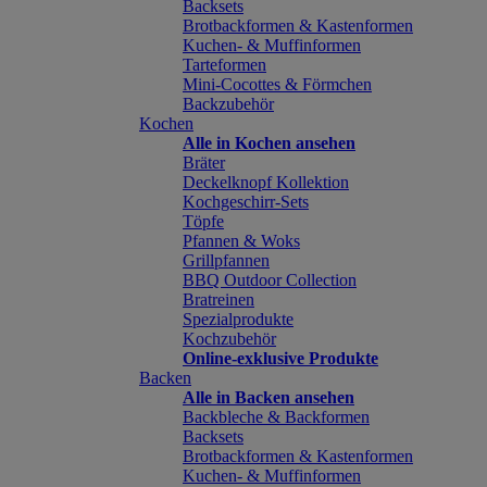
Backsets
Brotbackformen & Kastenformen
Kuchen- & Muffinformen
Tarteformen
Mini-Cocottes & Förmchen
Backzubehör
Kochen
Alle in Kochen ansehen
Bräter
Deckelknopf Kollektion
Kochgeschirr-Sets
Töpfe
Pfannen & Woks
Grillpfannen
BBQ Outdoor Collection
Bratreinen
Spezialprodukte
Kochzubehör
Online-exklusive Produkte
Backen
Alle in Backen ansehen
Backbleche & Backformen
Backsets
Brotbackformen & Kastenformen
Kuchen- & Muffinformen