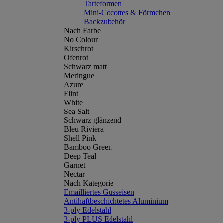
Tarteformen
Mini-Cocottes & Förmchen
Backzubehör
Nach Farbe
No Colour
Kirschrot
Ofenrot
Schwarz matt
Meringue
Azure
Flint
White
Sea Salt
Schwarz glänzend
Bleu Riviera
Shell Pink
Bamboo Green
Deep Teal
Garnet
Nectar
Nach Kategorie
Emailliertes Gusseisen
Antihaftbeschichtetes Aluminium
3-ply Edelstahl
3-ply PLUS Edelstahl