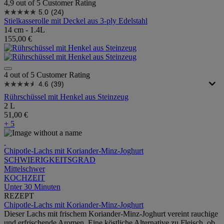
4,9 out of 5 Customer Rating
5.0
(24)
Stielkasserolle mit Deckel aus 3-ply Edelstahl
14 cm - 1.4L
155,00 €
4 out of 5 Customer Rating
4.6
(39)
Rührschüssel mit Henkel aus Steinzeug
2 L
51,00 €
+ 5
Chipotle-Lachs mit Koriander-Minz-Joghurt
SCHWIERIGKEITSGRAD
Mittelschwer
KOCHZEIT
Unter 30 Minuten
REZEPT
Chipotle-Lachs mit Koriander-Minz-Joghurt
Dieser Lachs mit frischem Koriander-Minz-Joghurt vereint rauchige
und erfrischende Aromen. Eine köstliche Alternative zu Fleisch, ob