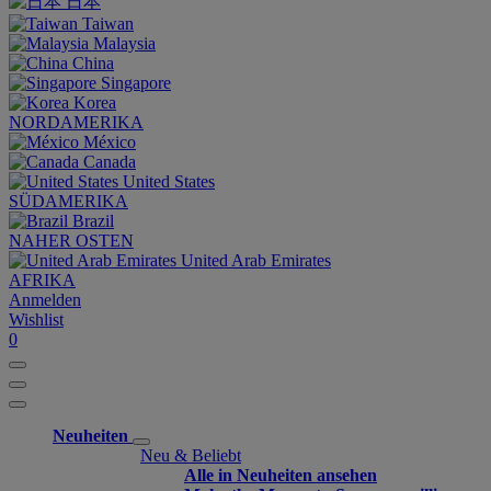
日本
Taiwan
Malaysia
China
Singapore
Korea
NORDAMERIKA
México
Canada
United States
SÜDAMERIKA
Brazil
NAHER OSTEN
United Arab Emirates
AFRIKA
Anmelden
Wishlist
0
Neuheiten
Neu & Beliebt
Alle in Neuheiten ansehen