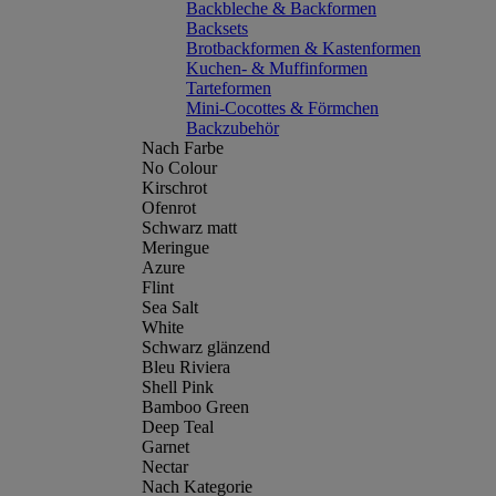
Backbleche & Backformen
Backsets
Brotbackformen & Kastenformen
Kuchen- & Muffinformen
Tarteformen
Mini-Cocottes & Förmchen
Backzubehör
Nach Farbe
No Colour
Kirschrot
Ofenrot
Schwarz matt
Meringue
Azure
Flint
Sea Salt
White
Schwarz glänzend
Bleu Riviera
Shell Pink
Bamboo Green
Deep Teal
Garnet
Nectar
Nach Kategorie