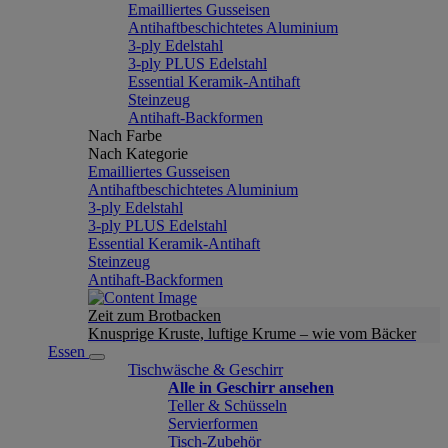
Emailliertes Gusseisen
Antihaftbeschichtetes Aluminium
3-ply Edelstahl
3-ply PLUS Edelstahl
Essential Keramik-Antihaft
Steinzeug
Antihaft-Backformen
Nach Farbe
Nach Kategorie
Emailliertes Gusseisen
Antihaftbeschichtetes Aluminium
3-ply Edelstahl
3-ply PLUS Edelstahl
Essential Keramik-Antihaft
Steinzeug
Antihaft-Backformen
Zeit zum Brotbacken
Knusprige Kruste, luftige Krume – wie vom Bäcker
Essen
Tischwäsche & Geschirr
Alle in Geschirr ansehen
Teller & Schüsseln
Servierformen
Tisch-Zubehör