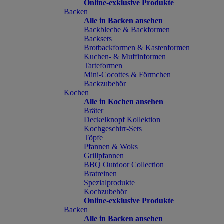
Online-exklusive Produkte
Backen
Alle in Backen ansehen
Backbleche & Backformen
Backsets
Brotbackformen & Kastenformen
Kuchen- & Muffinformen
Tarteformen
Mini-Cocottes & Förmchen
Backzubehör
Kochen
Alle in Kochen ansehen
Bräter
Deckelknopf Kollektion
Kochgeschirr-Sets
Töpfe
Pfannen & Woks
Grillpfannen
BBQ Outdoor Collection
Bratreinen
Spezialprodukte
Kochzubehör
Online-exklusive Produkte
Backen
Alle in Backen ansehen