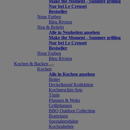
Make the Moment - Summer grilling
Nur bei Le Creuset
Bestseller
Neue Farben
Bleu Riviera
Neu & Beliebt
Alle in Neuheiten ansehen
Make the Moment - Summer grilling
Nur bei Le Creuset
Bestseller
Neue Farben
Bleu Riviera
Kochen & Backen
Kochen
Alle in Kochen ansehen
Bräter
Deckelknopf Kollektion
Kochgeschirr-Sets
Töpfe
Pfannen & Woks
Grillpfannen
BBQ Outdoor Collection
Bratreinen
Spezialprodukte
Kochzubehör