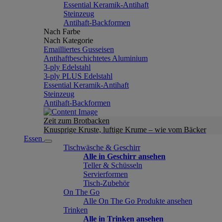
Essential Keramik-Antihaft
Steinzeug
Antihaft-Backformen
Nach Farbe
Nach Kategorie
Emailliertes Gusseisen
Antihaftbeschichtetes Aluminium
3-ply Edelstahl
3-ply PLUS Edelstahl
Essential Keramik-Antihaft
Steinzeug
Antihaft-Backformen
Zeit zum Brotbacken
Knusprige Kruste, luftige Krume – wie vom Bäcker
Essen
Tischwäsche & Geschirr
Alle in Geschirr ansehen
Teller & Schüsseln
Servierformen
Tisch-Zubehör
On The Go
Alle On The Go Produkte ansehen
Trinken
Alle in Trinken ansehen