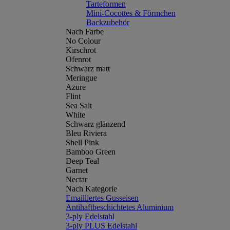
Tarteformen
Mini-Cocottes & Förmchen
Backzubehör
Nach Farbe
No Colour
Kirschrot
Ofenrot
Schwarz matt
Meringue
Azure
Flint
Sea Salt
White
Schwarz glänzend
Bleu Riviera
Shell Pink
Bamboo Green
Deep Teal
Garnet
Nectar
Nach Kategorie
Emailliertes Gusseisen
Antihaftbeschichtetes Aluminium
3-ply Edelstahl
3-ply PLUS Edelstahl