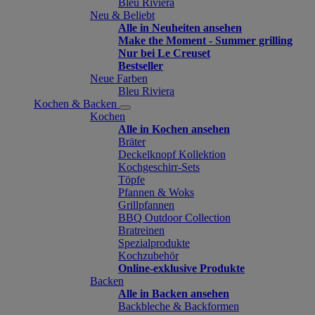
Bleu Riviera
Neu & Beliebt
Alle in Neuheiten ansehen
Make the Moment - Summer grilling
Nur bei Le Creuset
Bestseller
Neue Farben
Bleu Riviera
Kochen & Backen
Kochen
Alle in Kochen ansehen
Bräter
Deckelknopf Kollektion
Kochgeschirr-Sets
Töpfe
Pfannen & Woks
Grillpfannen
BBQ Outdoor Collection
Bratreinen
Spezialprodukte
Kochzubehör
Online-exklusive Produkte
Backen
Alle in Backen ansehen
Backbleche & Backformen