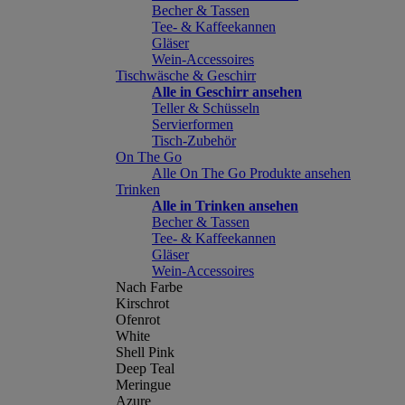
Becher & Tassen
Tee- & Kaffeekannen
Gläser
Wein-Accessoires
Tischwäsche & Geschirr
Alle in Geschirr ansehen
Teller & Schüsseln
Servierformen
Tisch-Zubehör
On The Go
Alle On The Go Produkte ansehen
Trinken
Alle in Trinken ansehen
Becher & Tassen
Tee- & Kaffeekannen
Gläser
Wein-Accessoires
Nach Farbe
Kirschrot
Ofenrot
White
Shell Pink
Deep Teal
Meringue
Azure