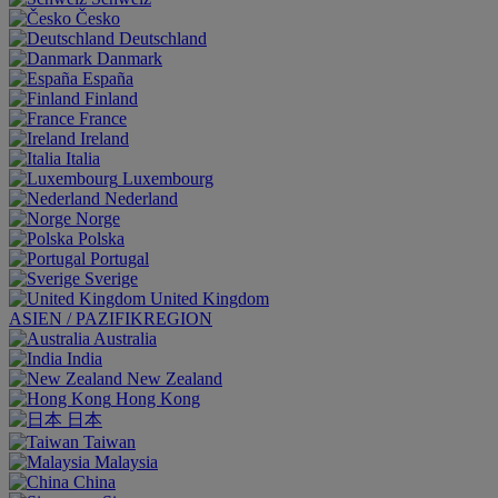
Česko
Deutschland
Danmark
España
Finland
France
Ireland
Italia
Luxembourg
Nederland
Norge
Polska
Portugal
Sverige
United Kingdom
ASIEN / PAZIFIKREGION
Australia
India
New Zealand
Hong Kong
日本
Taiwan
Malaysia
China