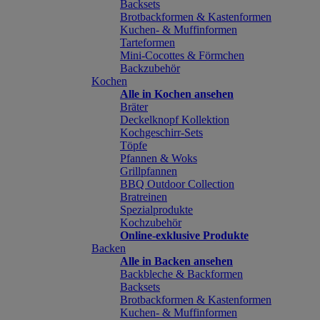
Backsets
Brotbackformen & Kastenformen
Kuchen- & Muffinformen
Tarteformen
Mini-Cocottes & Förmchen
Backzubehör
Kochen
Alle in Kochen ansehen
Bräter
Deckelknopf Kollektion
Kochgeschirr-Sets
Töpfe
Pfannen & Woks
Grillpfannen
BBQ Outdoor Collection
Bratreinen
Spezialprodukte
Kochzubehör
Online-exklusive Produkte
Backen
Alle in Backen ansehen
Backbleche & Backformen
Backsets
Brotbackformen & Kastenformen
Kuchen- & Muffinformen