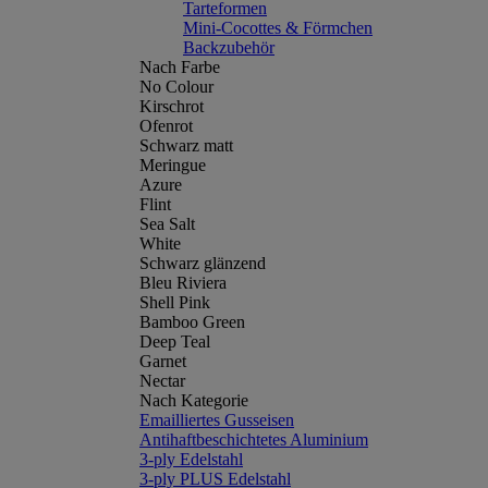
Tarteformen
Mini-Cocottes & Förmchen
Backzubehör
Nach Farbe
No Colour
Kirschrot
Ofenrot
Schwarz matt
Meringue
Azure
Flint
Sea Salt
White
Schwarz glänzend
Bleu Riviera
Shell Pink
Bamboo Green
Deep Teal
Garnet
Nectar
Nach Kategorie
Emailliertes Gusseisen
Antihaftbeschichtetes Aluminium
3-ply Edelstahl
3-ply PLUS Edelstahl