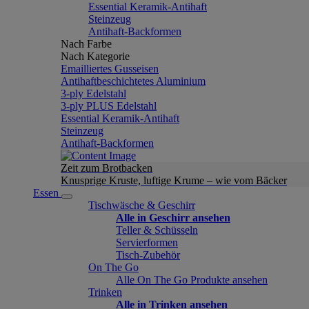
Essential Keramik-Antihaft
Steinzeug
Antihaft-Backformen
Nach Farbe
Nach Kategorie
Emailliertes Gusseisen
Antihaftbeschichtetes Aluminium
3-ply Edelstahl
3-ply PLUS Edelstahl
Essential Keramik-Antihaft
Steinzeug
Antihaft-Backformen
Zeit zum Brotbacken
Knusprige Kruste, luftige Krume – wie vom Bäcker
Essen
Tischwäsche & Geschirr
Alle in Geschirr ansehen
Teller & Schüsseln
Servierformen
Tisch-Zubehör
On The Go
Alle On The Go Produkte ansehen
Trinken
Alle in Trinken ansehen