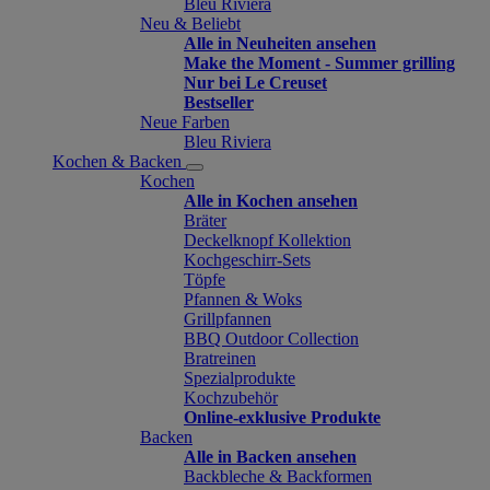
Bleu Riviera
Neu & Beliebt
Alle in Neuheiten ansehen
Make the Moment - Summer grilling
Nur bei Le Creuset
Bestseller
Neue Farben
Bleu Riviera
Kochen & Backen
Kochen
Alle in Kochen ansehen
Bräter
Deckelknopf Kollektion
Kochgeschirr-Sets
Töpfe
Pfannen & Woks
Grillpfannen
BBQ Outdoor Collection
Bratreinen
Spezialprodukte
Kochzubehör
Online-exklusive Produkte
Backen
Alle in Backen ansehen
Backbleche & Backformen