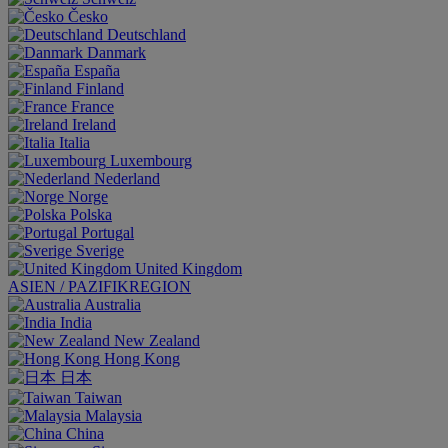
Česko
Deutschland
Danmark
España
Finland
France
Ireland
Italia
Luxembourg
Nederland
Norge
Polska
Portugal
Sverige
United Kingdom
ASIEN / PAZIFIKREGION
Australia
India
New Zealand
Hong Kong
日本
Taiwan
Malaysia
China