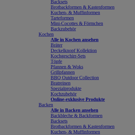
Backsets
Brotbackformen & Kastenformen
Kuchen- & Muffinformen
Tarteformen
Mini-Cocottes & Förmchen
Backzubehör
Kochen
Alle in Kochen ansehen
Bräter
Deckelknopf Kollektion
Kochgeschirr-Sets
Töpfe
Pfannen & Woks
Grillpfannen
BBQ Outdoor Collection
Bratreinen
Spezialprodukte
Kochzubehör
Online-exklusive Produkte
Backen
Alle in Backen ansehen
Backbleche & Backformen
Backsets
Brotbackformen & Kastenformen
Kuchen- & Muffinformen