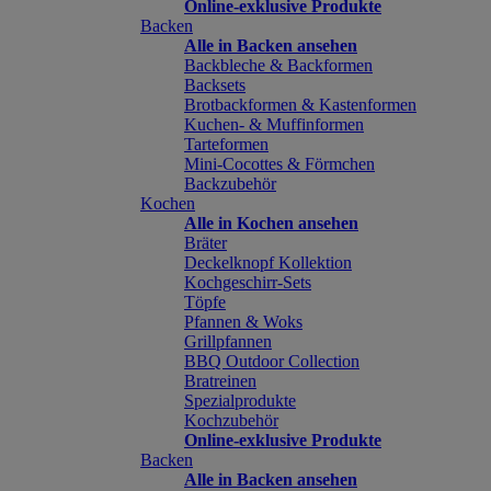
Online-exklusive Produkte
Backen
Alle in Backen ansehen
Backbleche & Backformen
Backsets
Brotbackformen & Kastenformen
Kuchen- & Muffinformen
Tarteformen
Mini-Cocottes & Förmchen
Backzubehör
Kochen
Alle in Kochen ansehen
Bräter
Deckelknopf Kollektion
Kochgeschirr-Sets
Töpfe
Pfannen & Woks
Grillpfannen
BBQ Outdoor Collection
Bratreinen
Spezialprodukte
Kochzubehör
Online-exklusive Produkte
Backen
Alle in Backen ansehen