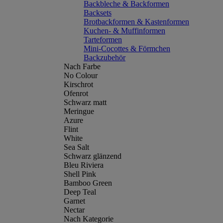
Backbleche & Backformen
Backsets
Brotbackformen & Kastenformen
Kuchen- & Muffinformen
Tarteformen
Mini-Cocottes & Förmchen
Backzubehör
Nach Farbe
No Colour
Kirschrot
Ofenrot
Schwarz matt
Meringue
Azure
Flint
White
Sea Salt
Schwarz glänzend
Bleu Riviera
Shell Pink
Bamboo Green
Deep Teal
Garnet
Nectar
Nach Kategorie