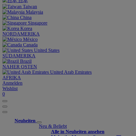
日本
Taiwan
Malaysia
China
Singapore
Korea
NORDAMERIKA
México
Canada
United States
SÜDAMERIKA
Brazil
NAHER OSTEN
United Arab Emirates
AFRIKA
Anmelden
Wishlist
0
Neuheiten
Neu & Beliebt
Alle in Neuheiten ansehen