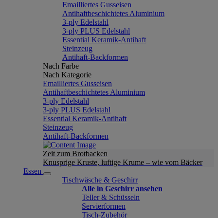
Emailliertes Gusseisen
Antihaftbeschichtetes Aluminium
3-ply Edelstahl
3-ply PLUS Edelstahl
Essential Keramik-Antihaft
Steinzeug
Antihaft-Backformen
Nach Farbe
Nach Kategorie
Emailliertes Gusseisen
Antihaftbeschichtetes Aluminium
3-ply Edelstahl
3-ply PLUS Edelstahl
Essential Keramik-Antihaft
Steinzeug
Antihaft-Backformen
Zeit zum Brotbacken
Knusprige Kruste, luftige Krume – wie vom Bäcker
Essen
Tischwäsche & Geschirr
Alle in Geschirr ansehen
Teller & Schüsseln
Servierformen
Tisch-Zubehör