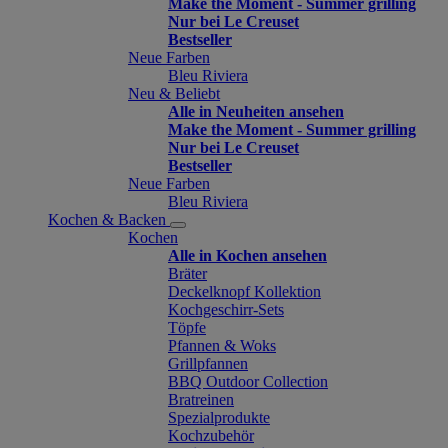
Make the Moment - Summer grilling
Nur bei Le Creuset
Bestseller
Neue Farben
Bleu Riviera
Neu & Beliebt
Alle in Neuheiten ansehen
Make the Moment - Summer grilling
Nur bei Le Creuset
Bestseller
Neue Farben
Bleu Riviera
Kochen & Backen
Kochen
Alle in Kochen ansehen
Bräter
Deckelknopf Kollektion
Kochgeschirr-Sets
Töpfe
Pfannen & Woks
Grillpfannen
BBQ Outdoor Collection
Bratreinen
Spezialprodukte
Kochzubehör