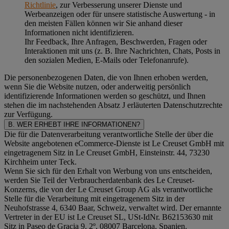
Richtlinie
, zur Verbesserung unserer Dienste und
Werbeanzeigen oder für unsere statistische Auswertung - in
den meisten Fällen können wir Sie anhand dieser
Informationen nicht identifizieren.
Ihr Feedback, Ihre Anfragen, Beschwerden, Fragen oder
Interaktionen mit uns (z. B. Ihre Nachrichten, Chats, Posts in
den sozialen Medien, E-Mails oder Telefonanrufe).
Die personenbezogenen Daten, die von Ihnen erhoben werden,
wenn Sie die Website nutzen, oder anderweitig persönlich
identifizierende Informationen werden so geschützt, und Ihnen
stehen die im nachstehenden
Absatz J
erläuterten Datenschutzrechte
zur Verfügung.
B. WER ERHEBT IHRE INFORMATIONEN?
Die für die Datenverarbeitung verantwortliche Stelle der über die
Website angebotenen eCommerce-Dienste ist Le Creuset GmbH mit
eingetragenem Sitz in Le Creuset GmbH, Einsteinstr. 44, 73230
Kirchheim unter Teck.
Wenn Sie sich für den Erhalt von Werbung von uns entscheiden,
werden Sie Teil der Verbraucherdatenbank des Le Creuset-
Konzerns, die von der Le Creuset Group AG als verantwortliche
Stelle für die Verarbeitung mit eingetragenem Sitz in der
Neuhofstrasse 4, 6340 Baar, Schweiz, verwaltet wird. Der ernannte
Vertreter in der EU ist Le Creuset SL, USt-IdNr. B62153630 mit
Sitz in Paseo de Gracia 9, 2º, 08007 Barcelona, Spanien.