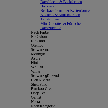
Backbleche & Backformen
Backsets
Brotbackformen & Kastenformen
Kuchen- & Muffinformen
Tarteformen
Mini-Cocottes & Förmchen
Backzubehör
Nach Farbe
No Colour
Kirschrot
Ofenrot
Schwarz matt
Meringue
Azure
Flint
Sea Salt
White
Schwarz glänzend
Bleu Riviera
Shell Pink
Bamboo Green
Deep Teal
Garnet
Nectar
Nach Kategorie