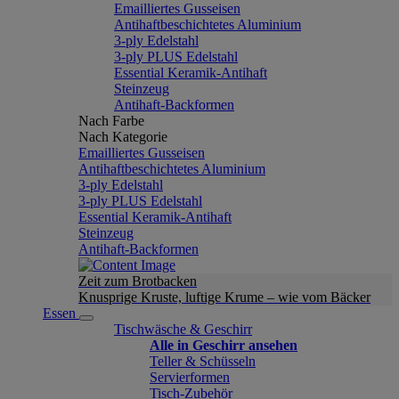
Emailliertes Gusseisen
Antihaftbeschichtetes Aluminium
3-ply Edelstahl
3-ply PLUS Edelstahl
Essential Keramik-Antihaft
Steinzeug
Antihaft-Backformen
Nach Farbe
Nach Kategorie
Emailliertes Gusseisen
Antihaftbeschichtetes Aluminium
3-ply Edelstahl
3-ply PLUS Edelstahl
Essential Keramik-Antihaft
Steinzeug
Antihaft-Backformen
Zeit zum Brotbacken
Knusprige Kruste, luftige Krume – wie vom Bäcker
Essen
Tischwäsche & Geschirr
Alle in Geschirr ansehen
Teller & Schüsseln
Servierformen
Tisch-Zubehör