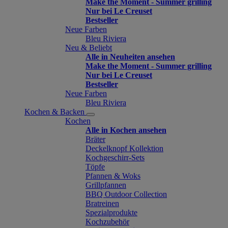
Make the Moment - Summer grilling
Nur bei Le Creuset
Bestseller
Neue Farben
Bleu Riviera
Neu & Beliebt
Alle in Neuheiten ansehen
Make the Moment - Summer grilling
Nur bei Le Creuset
Bestseller
Neue Farben
Bleu Riviera
Kochen & Backen
Kochen
Alle in Kochen ansehen
Bräter
Deckelknopf Kollektion
Kochgeschirr-Sets
Töpfe
Pfannen & Woks
Grillpfannen
BBQ Outdoor Collection
Bratreinen
Spezialprodukte
Kochzubehör