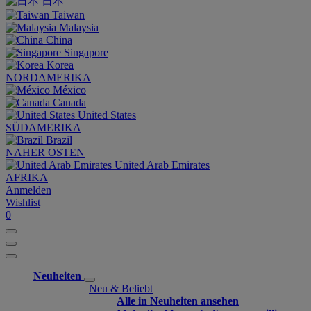
日本
Taiwan
Malaysia
China
Singapore
Korea
NORDAMERIKA
México
Canada
United States
SÜDAMERIKA
Brazil
NAHER OSTEN
United Arab Emirates
AFRIKA
Anmelden
Wishlist
0
Neuheiten
Neu & Beliebt
Alle in Neuheiten ansehen