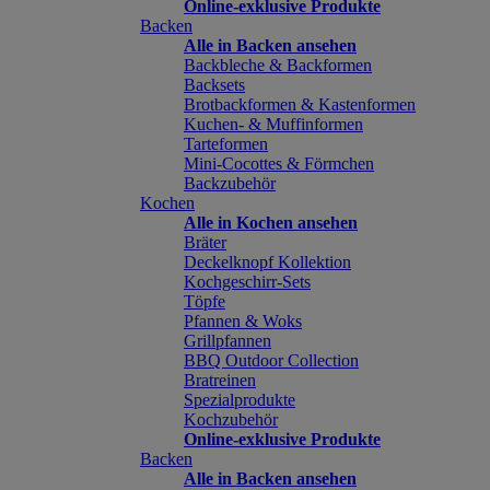
Online-exklusive Produkte
Backen
Alle in Backen ansehen
Backbleche & Backformen
Backsets
Brotbackformen & Kastenformen
Kuchen- & Muffinformen
Tarteformen
Mini-Cocottes & Förmchen
Backzubehör
Kochen
Alle in Kochen ansehen
Bräter
Deckelknopf Kollektion
Kochgeschirr-Sets
Töpfe
Pfannen & Woks
Grillpfannen
BBQ Outdoor Collection
Bratreinen
Spezialprodukte
Kochzubehör
Online-exklusive Produkte
Backen
Alle in Backen ansehen