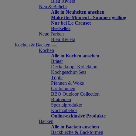
Bleu Riviera
Neu & Beliebt
Alle in Neuheiten ansehen
Make the Moment - Summer grilling
Nur bei Le Creuset
Bestseller
Neue Farben
Bleu Riviera
Kochen & Backen
Kochen
Alle in Kochen ansehen
Bräter
Deckelknopf Kollektion
Kochgeschirr-Sets
Töpfe
Pfannen & Woks
Grillpfannen
BBQ Outdoor Collection
Bratreinen
Spezialprodukte
Kochzubehör
Online-exklusive Produkte
Backen
Alle in Backen ansehen
Backbleche & Backformen