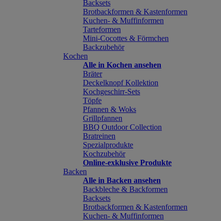
Backsets
Brotbackformen & Kastenformen
Kuchen- & Muffinformen
Tarteformen
Mini-Cocottes & Förmchen
Backzubehör
Kochen
Alle in Kochen ansehen
Bräter
Deckelknopf Kollektion
Kochgeschirr-Sets
Töpfe
Pfannen & Woks
Grillpfannen
BBQ Outdoor Collection
Bratreinen
Spezialprodukte
Kochzubehör
Online-exklusive Produkte
Backen
Alle in Backen ansehen
Backbleche & Backformen
Backsets
Brotbackformen & Kastenformen
Kuchen- & Muffinformen