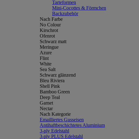
Tarteformen
Mini-Cocottes & Förmchen
Backzubehör
Nach Farbe
No Colour
Kirschrot
Ofenrot
Schwarz matt
Meringue
Azure
Flint
White
Sea Salt
Schwarz glänzend
Bleu Riviera
Shell Pink
Bamboo Green
Deep Teal
Garnet
Nectar
Nach Kategorie
Emailliertes Gusseisen
Antihaftbeschichtetes Aluminium
3-ply Edelstahl
3-ply PLUS Edelstahl