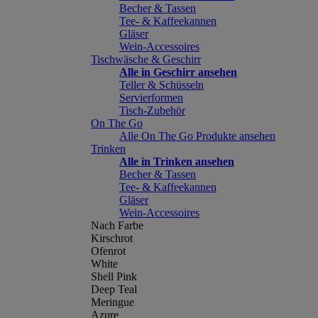
Becher & Tassen
Tee- & Kaffeekannen
Gläser
Wein-Accessoires
Tischwäsche & Geschirr
Alle in Geschirr ansehen
Teller & Schüsseln
Servierformen
Tisch-Zubehör
On The Go
Alle On The Go Produkte ansehen
Trinken
Alle in Trinken ansehen
Becher & Tassen
Tee- & Kaffeekannen
Gläser
Wein-Accessoires
Nach Farbe
Kirschrot
Ofenrot
White
Shell Pink
Deep Teal
Meringue
Azure