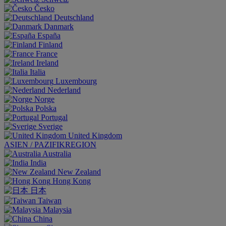
Česko
Deutschland
Danmark
España
Finland
France
Ireland
Italia
Luxembourg
Nederland
Norge
Polska
Portugal
Sverige
United Kingdom
ASIEN / PAZIFIKREGION
Australia
India
New Zealand
Hong Kong
日本
Taiwan
Malaysia
China