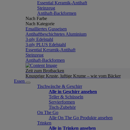
Essential Keramik-Antihaft
Steinzeug
Antihaft-Backformen
Nach Farbe
Nach Kategorie
Emailliertes Gusseisen
Antihaftbeschichtetes Aluminium
3-ply Edelstahl
3-ply PLUS Edelstahl
Essential Keramik-Antihaft
Steinzeug
Antihaft-Backformen
Zeit zum Brotbacken
Knusprige Kruste, luftige Krume – wie vom Bäcker
Essen
Tischwäsche & Geschirr
Alle in Geschirr ansehen
Teller & Schüsseln
Servierformen
Tisch-Zubehör
On The Go
Alle On The Go Produkte ansehen
Trinken
Alle in Trinken ansehen